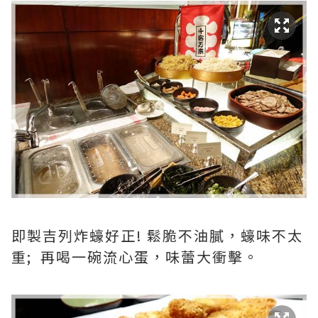
即製吉列炸蠔好正! 鬆脆不油膩，蠔味不太
重; 再喝一碗流心蛋，味蕾大衝擊。