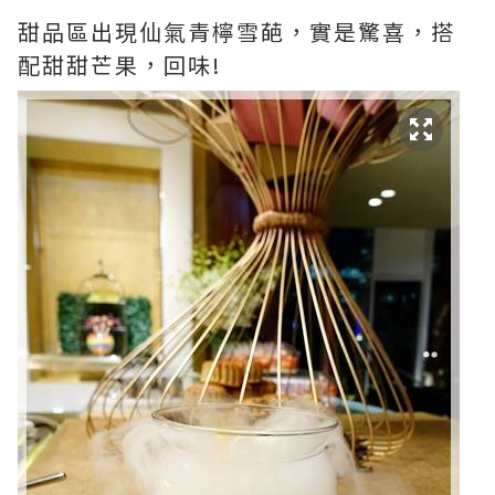
甜品區出現仙氣青檸雪葩，實是驚喜，搭
配甜甜芒果，回味!