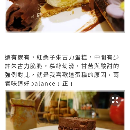
還有還有，紅桑子朱古力蛋糕，中間有少
許朱古力脆脆，慕絲幼滑，甘苦與酸甜的
強例對比，就是我喜歡這蛋糕的原因，兩
者味道好balance﹗正﹗