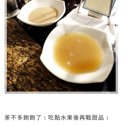
差不多飽飽了﹗吃點水果後再戰甜品﹗