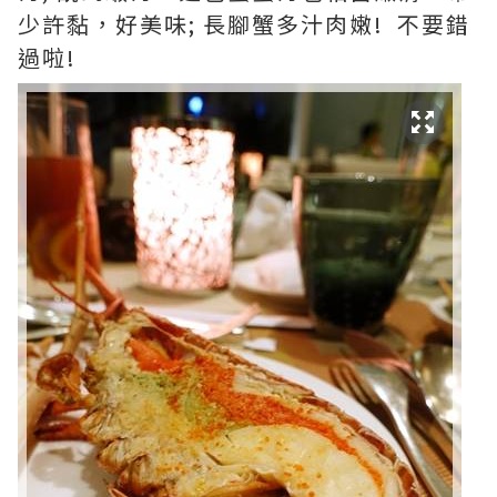
少許黏，好美味; 長腳蟹多汁肉嫩! 不要錯
過啦!