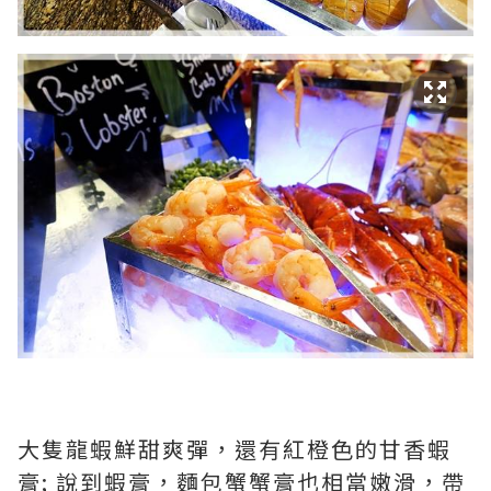
大隻龍蝦鮮甜爽彈，還有紅橙色的甘香蝦
膏; 說到蝦膏，麵包蟹蟹膏也相當嫩滑，帶