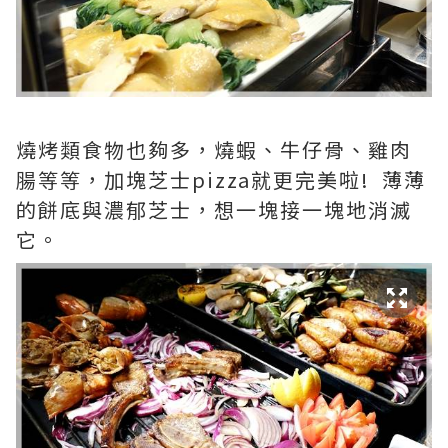
燒烤類食物也夠多，燒蝦、牛仔骨、雞肉
腸等等，加塊芝士pizza就更完美啦! 薄薄
的餅底與濃郁芝士，想一塊接一塊地消滅
它。