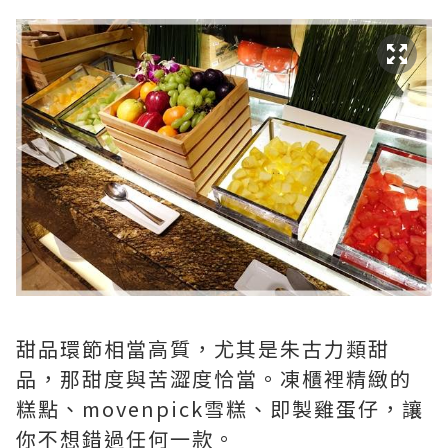
甜品環節相當高質，尤其是朱古力類甜
品，那甜度與苦澀度恰當。凍櫃裡精緻的
糕點、movenpick雪糕、即製雞蛋仔，讓
你不想錯過任何一款。