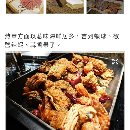
熱葷方面以惹味海鮮居多，吉列蝦球、椒
鹽辣蝦、蒜香帶子。