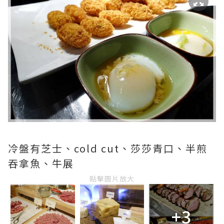
冷盤有芝士、cold cut、莎莎青口、半煎
吞拿魚、牛展
點擊圖片放大
+3