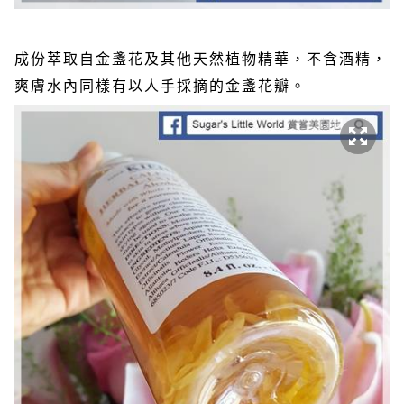
成份萃取自金盞花及其他天然植物精華，不含酒精，
爽膚水內同樣有以人手採摘的金盞花瓣。