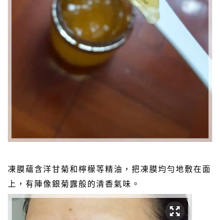
凍膜蘊含洋甘菊和檸檬等精油，把凍膜均勻地敷在面
上，有陣像銀菊露般的清香氣味。