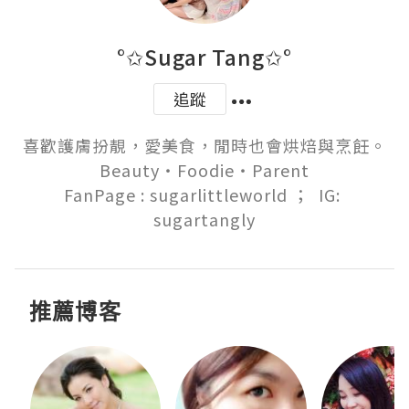
°✩Sugar Tang✩°
追蹤
喜歡護膚扮靚，愛美食，閒時也會烘焙與烹飪。

Beauty‧Foodie‧Parent

FanPage : sugarlittleworld ；  IG: 
sugartangly
推薦博客