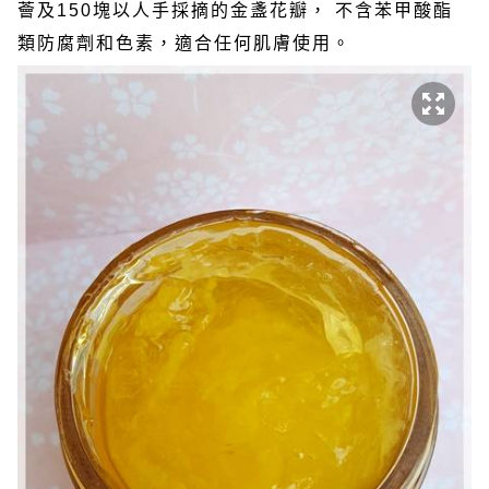
薈及150塊以人手採摘的金盞花瓣， 不含苯甲酸酯
類防腐劑和色素，適合任何肌膚使用。