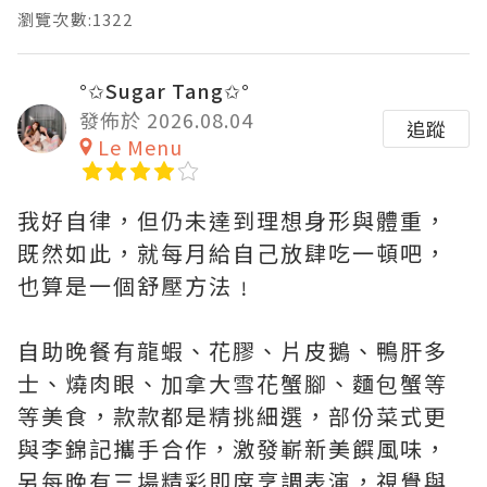
瀏覽次數:1322
°✩Sugar Tang✩°
發佈於 2026.08.04
追蹤
Le Menu
我好自律，但仍未達到理想身形與體重，
既然如此，就每月給自己放肆吃一頓吧，
也算是一個舒壓方法﹗
自助晚餐有龍蝦、花膠、片皮鵝、鴨肝多
士、燒肉眼、加拿大雪花蟹腳、麵包蟹等
等美食，款款都是精挑細選，部份菜式更
與李錦記攜手合作，激發嶄新美饌風味，
另每晚有三場精彩即席烹調表演，視覺與