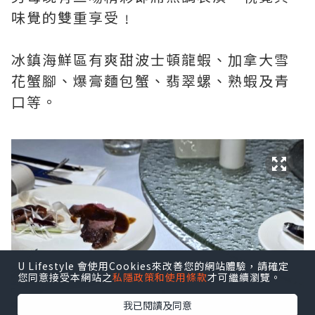
味覺的雙重享受﹗
冰鎮海鮮區有爽甜波士頓龍蝦、加拿大雪
花蟹腳、爆膏麵包蟹、翡翠螺、熟蝦及青
口等。
U Lifestyle 會使用Cookies來改善您的網站體驗，請確定
您同意接受本網站之
私隱政策和使用條款
才可繼續瀏覽。
我已閱讀及同意