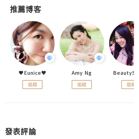
推薦博客
h 夏沫
♥Eunice♥
Amy Ng
追蹤
追蹤
追蹤
發表評論