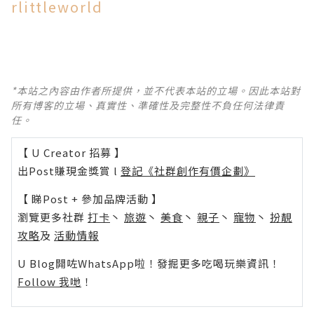
rlittleworld
*本站之內容由作者所提供，並不代表本站的立場。因此本站對
所有博客的立場、真實性、準確性及完整性不負任何法律責
任。
【 U Creator 招募 】
出Post賺現金獎賞 l
登記《社群創作有價企劃》
【 睇Post + 參加品牌活動 】
瀏覽更多社群
打卡
丶
旅遊
丶
美食
丶
親子
丶
寵物
丶
扮靚
攻略
及
活動情報
U Blog開咗WhatsApp啦！發掘更多吃喝玩樂資訊！
Follow 我哋
！