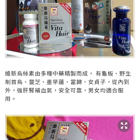
維新烏絲素由多種中藥精製而成， 有龜板、野生
制首烏、靈芝、墨早蓮、當歸、女貞子，從內到
外，強肝腎補血氣，安全可靠，男女均適合服
用。