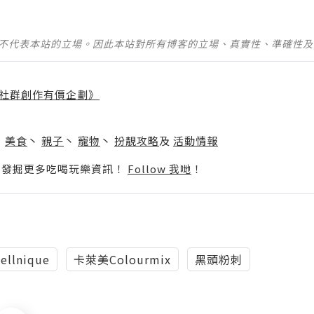
並不代表本站的立場。因此本站對所有博客的立場、真實性、準確性
社群創作有價企劃》
】
丶
美食
丶
親子
丶
寵物
丶
扮靚攻略
及
活動情報
p啦！發掘更多吃喝玩樂資訊！
Follow 我哋
！
cellnique
卡萊美Colourmix
黑頭粉刺