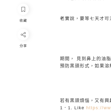
老實說，要等七天才可溶解
收藏
分享
期間， 見到鼻上的油
預防黑頭形式，如果溶
若有黑頭煩惱，又有興趣試
1．1. Like
https://w