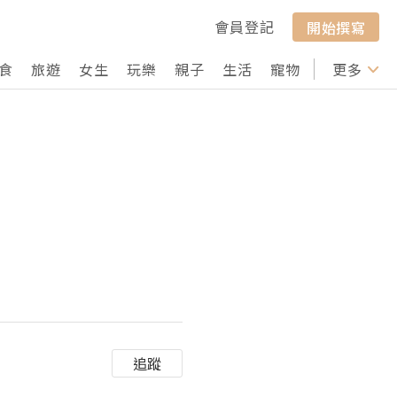
會員登記
開始撰寫
食
旅遊
女生
玩樂
親子
生活
寵物
行山
更多
打卡
追蹤