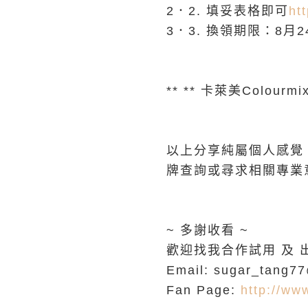
2．2. 填妥表格即可
ht
3．3. 換領期限：8月
** ** 卡萊美Colourm
以上分享純屬個人感覺
牌查詢或尋求相關專業
~
多謝收看 ~
歡迎找我合作試用 及 
Email: sugar_tang7
Fan Page:
http://ww