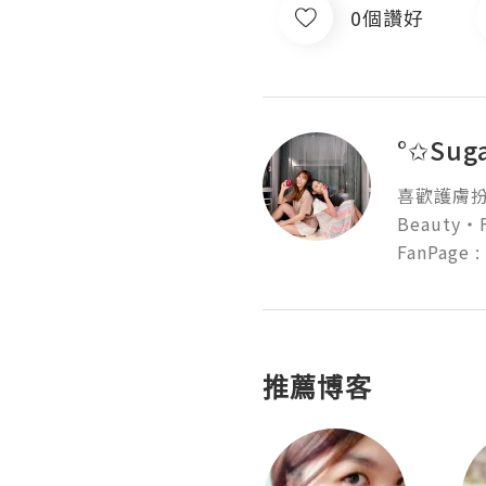
0個讚好
°✩Sug
喜歡護膚扮
Beauty‧F
FanPage :
推薦博客