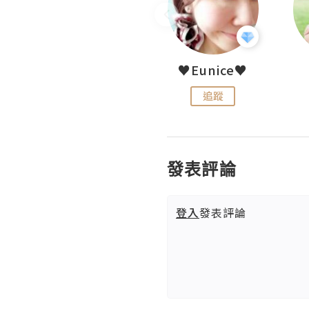
LoveCath 夏沫
♥Eunice♥
追蹤
追蹤
發表評論
登入
發表評論