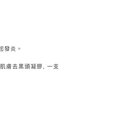
起發炎。
純肌膚去黑頭凝膠, 一支