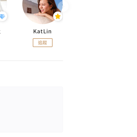
杜
KatLin
Missmiki 米奇小姐
追蹤
追蹤