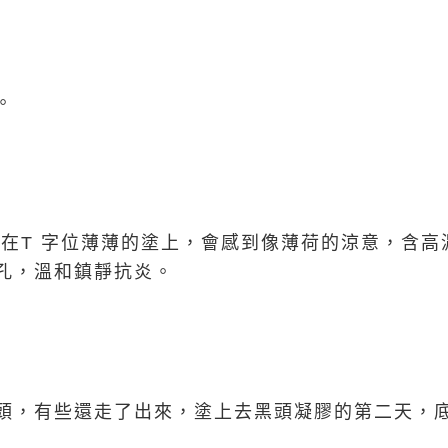
。
 在T 字位薄薄的塗上，會感到像薄荷的涼意，含
孔，溫和鎮靜抗炎。
頭，有些還走了出來，塗上去黑頭凝膠的第二天，