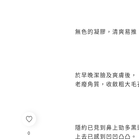
無色的凝膠，清爽易推
於早晚潔臉及爽膚後，
老癈角質，收斂粗大毛
隱約已見到鼻上勁多黑
0
上去已感到凹凹凸凸。