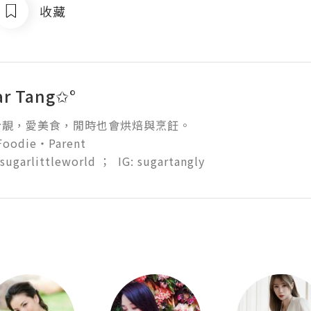
收藏
ar Tang✩°
靚，愛美食，閒時也會烘焙與烹飪。

oodie‧Parent

 sugarlittleworld ；  IG: sugartangly