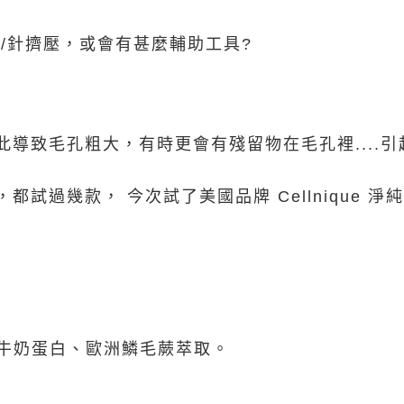
/針擠壓，或會有甚麼輔助工具?
導致毛孔粗大，有時更會有殘留物在毛孔裡....引
試過幾款， 今次試了美國品牌 Cellnique 淨
解牛奶蛋白、歐洲鱗毛蕨萃取。