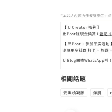
*本站之內容由作者所提供，
【 U Creator 招募 】
出Post賺現金獎賞 l
登記《
【 睇Post + 參加品牌活動 
瀏覽更多社群
打卡
丶
旅遊
U Blog開咗WhatsAp
相關話題
去黑頭凝膠
淨肌