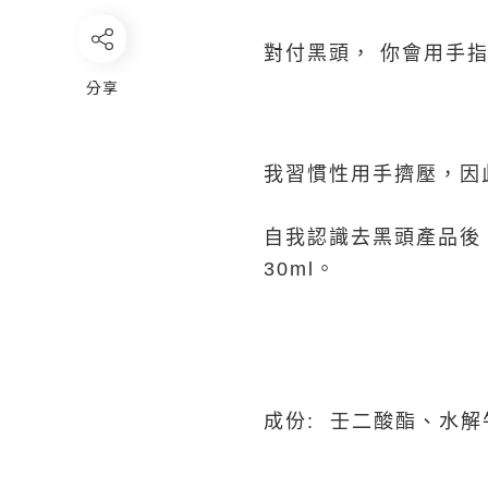
對付黑頭， 你會用手指
分享
我習慣性用手擠壓，因此
自我認識去黑頭產品後，都
30ml。
成份: 壬二酸酯、水