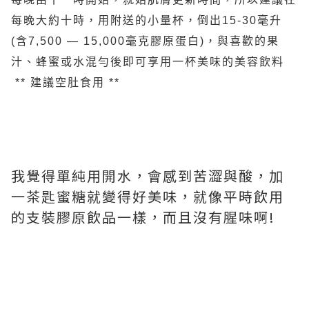
每晚大約十時，用附送的小量杯，倒出15-30毫升
(含7,500 — 15,000毫克膠原蛋白)，與喜歡的果
汁、蜂蜜或水混勻後即可享用一杯美味的美容飲料
** 建議空肚食用 **
我覺得單純用開水，會感到苦澀與酸，加
一茶匙蜜糖就變得好美味，就像平時飲用
的支裝膠原飲品一樣，而且沒有腥味啊!