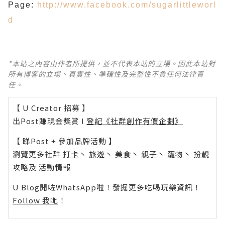
Page:
http://www.facebook.com/sugarlittleworl
d
*本站之內容由作者所提供，並不代表本站的立場。因此本站對
所有博客的立場、真實性、準確性及完整性不負任何法律責
任。
【 U Creator 招募 】
出Post賺現金獎賞 l
登記《社群創作有價企劃》
【 睇Post + 參加品牌活動 】
瀏覽更多社群
打卡
丶
旅遊
丶
美食
丶
親子
丶
寵物
丶
扮靚
攻略
及
活動情報
U Blog開咗WhatsApp啦！發掘更多吃喝玩樂資訊！
Follow 我哋
！