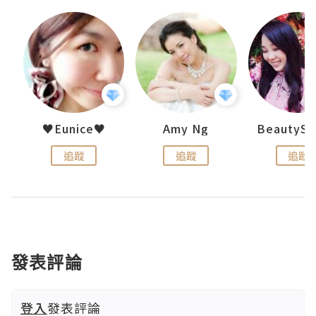
h 夏沫
♥Eunice♥
Amy Ng
追蹤
追蹤
追蹤
發表評論
登入
發表評論