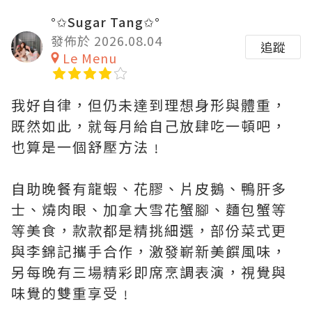
°✩Sugar Tang✩°
發佈於 2026.08.04
追蹤
Le Menu
我好自律，但仍未達到理想身形與體重，
既然如此，就每月給自己放肆吃一頓吧，
也算是一個舒壓方法﹗
自助晚餐有龍蝦、花膠、片皮鵝、鴨肝多
士、燒肉眼、加拿大雪花蟹腳、麵包蟹等
等美食，款款都是精挑細選，部份菜式更
與李錦記攜手合作，激發嶄新美饌風味，
另每晚有三場精彩即席烹調表演，視覺與
味覺的雙重享受﹗