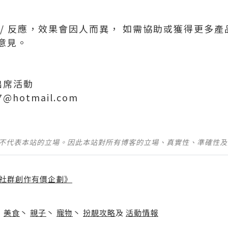
 / 反應，效果會因人而異， 如需協助或獲得更多
意見。
出席活動
77@hotmail.com
並不代表本站的立場。因此本站對所有博客的立場、真實性、準確性
社群創作有價企劃》
】
丶
美食
丶
親子
丶
寵物
丶
扮靚攻略
及
活動情報