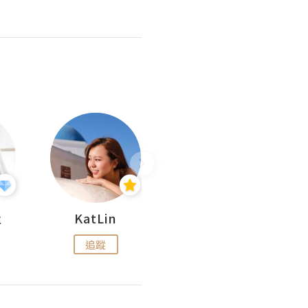
杜
KatLin
Missmiki 米奇小姐
追蹤
追蹤