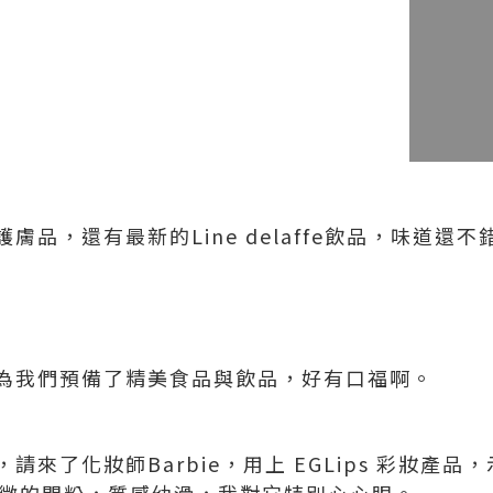
膚品，還有最新的Line delaffe飲品，味道還
為我們預備了精美食品與飲品，好有口福啊。
請來了化妝師Barbie，用上 EGLips 彩妝產
帶有輕微的閃粉，質感幼滑，我對它特別心心眼。