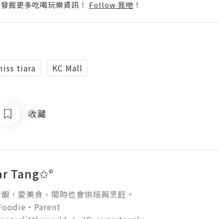
p啦！發掘更多吃喝玩樂資訊！
Follow 我哋
！
iss tiara
KC Mall
收藏
ar Tang✩°
靚，愛美食，閒時也會烘焙與烹飪。

oodie‧Parent
