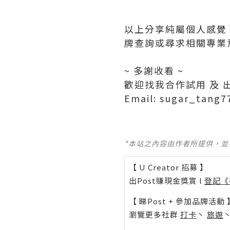
以上分享純屬個人感覺
牌查詢或尋求相關專業
~ 多謝收看 ~
歡迎找我合作試用 及 
Email: sugar_tang
*本站之內容由作者所提供，
【 U Creator 招募 】
出Post賺現金獎賞 l
登記《
【 睇Post + 參加品牌活動 
瀏覽更多社群
打卡
丶
旅遊