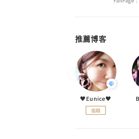
FanPage :
推薦博客
LoveCath 夏沫
♥Eunice♥
追蹤
追蹤