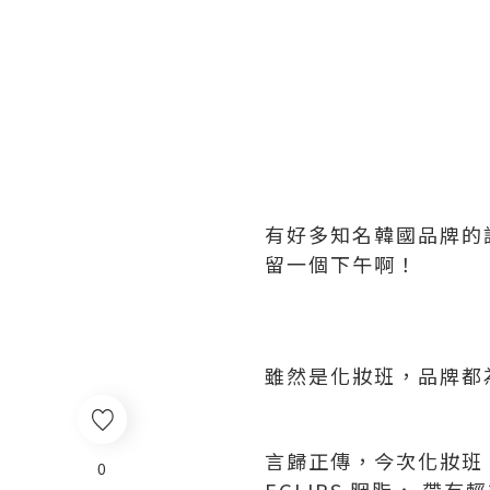
有好多知名韓國品牌的護
留一個下午啊！
雖然是化妝班，品牌都
言歸正傳，今次化妝班，
0
EGLIPS 胭脂， 