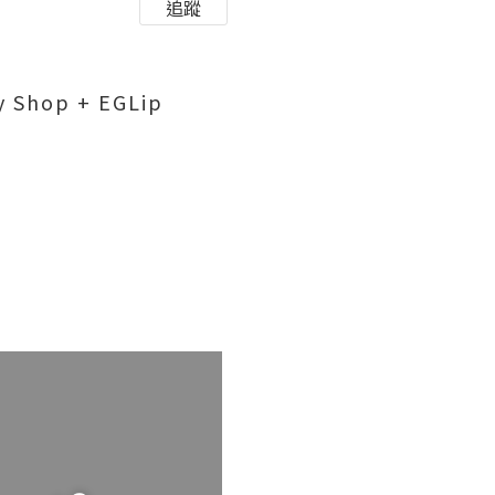
追蹤
Shop + EGLip