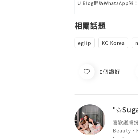
U Blog開咗WhatsAp
相關話題
eglip
KC Korea
m
0個讚好
°✩Sug
喜歡護膚扮
Beauty‧F