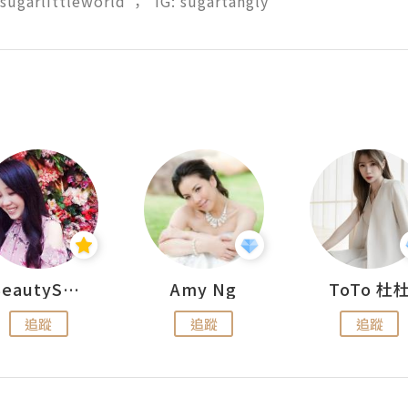
 sugarlittleworld ；  IG: sugartangly
BeautySearch
Amy Ng
ToTo 杜
追蹤
追蹤
追蹤