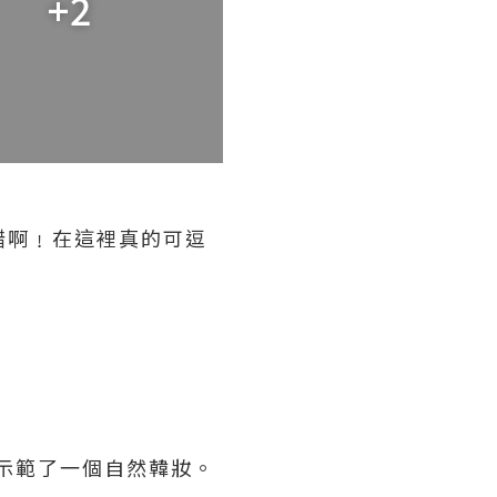
+2
不錯啊﹗在這裡真的可逗
品，示範了一個自然韓妝。