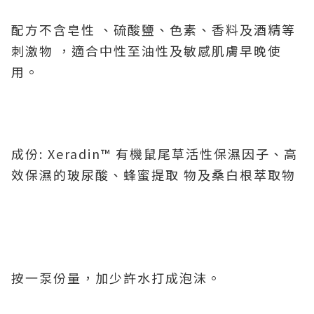
配方不含皂性 、硫酸鹽、色素、香料及酒精等
刺激物 ，適合中性至油性及敏感肌膚早晚使
用
。
成份: Xeradin™ 有機鼠尾草活性保濕因子、高
效保濕的玻尿酸、蜂蜜提取 物及桑白根萃取物
按一泵份量，加少許水打成泡沫。