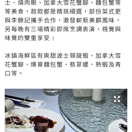
士、燒肉眼、加拿大雪花蟹腳、麵包蟹等
等美食，款款都是精挑細選，部份菜式更
與李錦記攜手合作，激發嶄新美饌風味，
另每晚有三場精彩即席烹調表演，視覺與
味覺的雙重享受﹗
冰鎮海鮮區有爽甜波士頓龍蝦、加拿大雪
花蟹腳、爆膏麵包蟹、翡翠螺、熟蝦及青
口等。