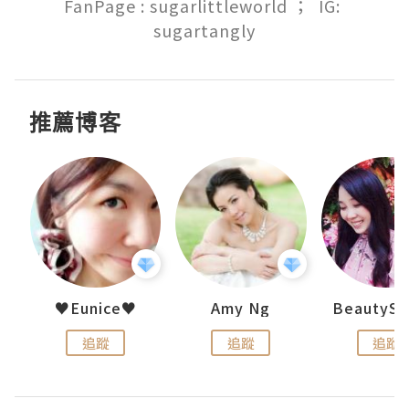
FanPage : sugarlittleworld ；  IG: 
sugartangly
推薦博客
h 夏沫
♥Eunice♥
Amy Ng
追蹤
追蹤
追蹤