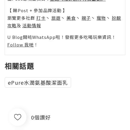
【 睇Post + 參加品牌活動 】
瀏覽更多社群
打卡
丶
旅遊
丶
美食
丶
親子
丶
寵物
丶
扮靚
攻略
及
活動情報
U Blog開咗WhatsApp啦！發掘更多吃喝玩樂資訊！
Follow 我哋
！
相關話題
ePure水潤氨基酸潔面乳
0個讚好