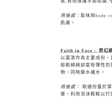
害,有效保護手部肌膚
用後感
：
氣味與body
肌膚。
Faith in Face – 奇幻
以蛋清作為主要成份，其
般軟綿綿卻富有彈性的
物，同時鎖水補水。
用後感
：
取適份量於
覺，利用泡沫輕輕以打