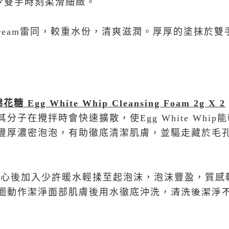
,令雙手時刻柔滑細緻。
 cream雷同，較重水份，清爽滋潤。厚厚的塗抹於
綿花糖 Egg White Whip Cleansing Foam 2g X 2
分子在攪拌時會快速擴散，使Egg White Whi
豐厚濃密泡泡，有助徹底清潔肌膚，並驅走藏於毛
掌心後加入少許暖水輕揉至起泡沫，泡沫豐盈，質感
清洗後潔淨
圈動作潔淨面部肌膚後用水徹底沖洗，