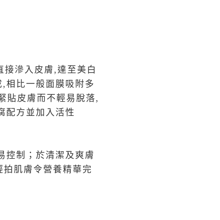
直接滲入皮膚,達至美白
,相比一般面膜吸附多
緊貼皮膚而不輕易脫落,
腐配方並加入活性
易控制；於清潔及爽膚
輕拍肌膚令營養精華完