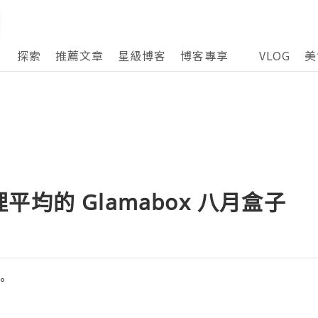
探索
推薦文章
星級博客
博客專享
VLOG
美
均的 Glamabox 八月盒子
°