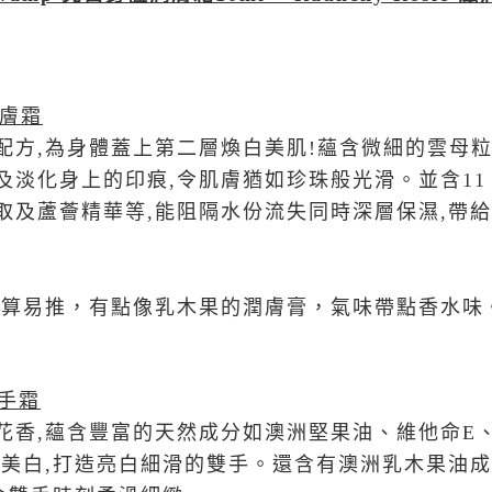
膚霜
配方,為身體蓋上第二層煥白美肌!蘊含微細的雲母粒
及淡化身上的印痕,令肌膚猶如珍珠般光滑。並含11
取及蘆薈精華等,能阻隔水份流失同時深層保濕,帶給
尚算易推，有點像乳木果的潤膚膏，氣味帶點香水味
手霜
花香,蘊含豐富的天然成分如澳洲堅果油、維他命E
時美白,打造亮白細滑的雙手。還含有澳洲乳木果油成