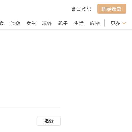
會員登記
開始撰寫
食
旅遊
女生
玩樂
親子
生活
寵物
行山
更多
打卡
追蹤