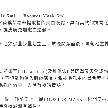
le 5ml + Booster Mask 5ml
水荷葉芽精華提取物的美白晚霜，具有高效的抗氧
，讓皮膚更加嫩白透徹。
，必須少量少量地塗上，於晚間潔面後，均勻地塗
果苷(alfa-arbutin)及維他命E等簡單又天然成
R 技術，不但能夠深入肌膚底層，激褪毛孔中的黑色素
毛孔的效果，去除熬夜暗黃臉。
一點，睡前塗上一層BOOSTER MASK，避開塗
即時變得滋潤有彈性。