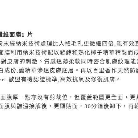
纖維面膜
1
片
,粉末經納米技術處理比人體毛孔更微細四倍,能有效
面膜利用納米技術配以發酵和熟化椰子精華精製而成
減少對皮膚的刺激。質感透薄柔軟同時密合肌膚紋理能
白成份,讓精華滲透皮膚底層。再以百里香作天然防
co-Cert 歐盟有機認證標準,高效抗氧及修復肌膚。
維面膜厚一點亦沒有剪裁位，但覆蓋範圍更全面，更
面膜與體溫接解後，更顯貼面，30分鐘後卸下，再