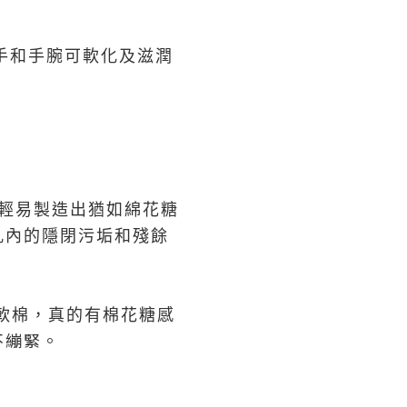
雙手和手腕可軟化及滋潤
p能輕易製造出猶如綿花糖
孔內的隱閉污垢和殘餘
軟棉，真的有棉花糖感
不繃緊。