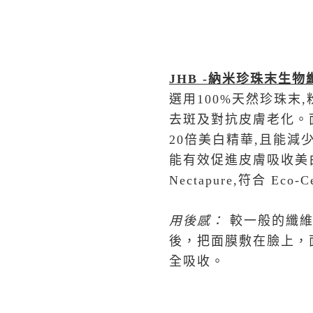
JHB -
納米珍珠末生物
選用100%天然珍珠末
去斑及對抗皮膚老化。
20倍美白精華,且能
能有效促進皮膚吸收美
Nectapure,符合 E
用後感
：
較一般的纖
後，把面膜敷在臉上，
全吸收。