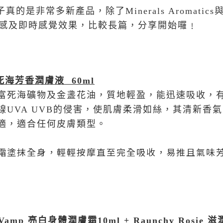
盒子真的是非常多新產品，除了Minerals Aromati
其質感及即時感覺效果，比較長篇，分享開始囉﹗
死海芳香潤膚液 60ml
富死海礦物及金盞花油，質地輕盈，能迅速吸收，
線UVA UVB的侵害，使肌膚柔滑如絲，其清新香
適，適合任何皮膚類型。
霜塗抹全身，輕輕按摩直至完全吸收，易推且氣味
 Vamp
亮白身體潤膚霜
10ml + Raunchy Rosie
滋