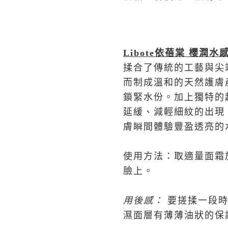
Libote
依蓓棠
櫻潤水感
揉合了傳統的工藝與尖
而制成溫和的天然護膚
鎖緊水份。加上獨特的
延緩、減輕細紋的出現
膚瞬間體驗豐盈透亮的
使用方法：取適量面霜
臉上。
用後感：
要搓揉一段
濕面層有薄薄油狀的