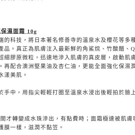
保濕面霜 10g
端的科技，將日本著名修善寺的溫泉水及櫻花等多
產品。真正為肌膚注入最新鮮的角鯊烷、竹酸醋、Q
超細膠原微粒，迅速地滲入肌膚的真皮層，啟動肌
。再配合澳洲堅果油及杏仁油，更能全面強化保濕
水漾美肌。
於手中，用指尖輕輕打圈至溫泉水浸出後輕拍於臉
時間才轉變成水珠滲出，有點費時；面霜極速被肌膚
保護膜一樣，滋潤不黏笠。