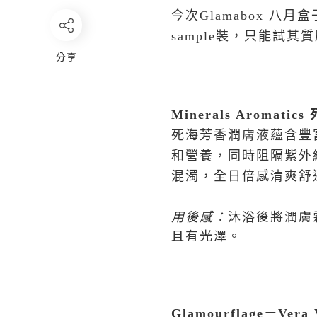
今次Glamabox 八月
sample裝，只能試
分享
Minerals Aromatics
死海芳香潤膚液蘊含豐
和營養，同時阻隔紫外
混濁，全日倍感清爽舒
用後感
：
沐浴後將潤膚
且有光澤。
Glamourflage
－
Vera