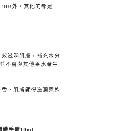
cs與JHB外，其他的都是
有效滋潤肌膚，補充水分
氣並不會與其他香水產生
芳香，肌膚顯得滋潤柔軟
潤護手霜
10ml