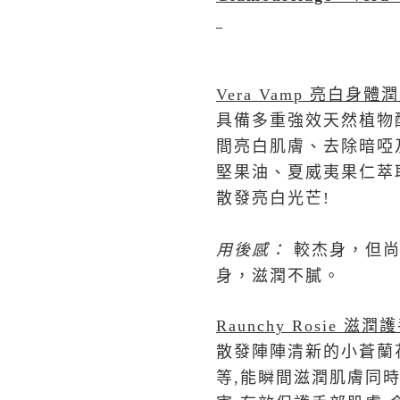
Vera Vamp
亮白身體潤
具備多重強效天然植物
間亮白肌膚、去除暗啞
堅果油、夏威夷果仁萃
散發亮白光芒!
用後感
：
較杰身，但
身，滋潤不膩。
Raunchy Rosie
滋潤護
散發陣陣清新的小蒼蘭
等,能瞬間滋潤肌膚同