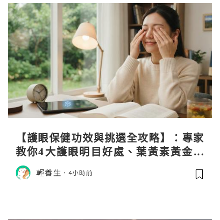
【護眼保健功效與挑選全攻略】：專家
教你4大護眼明目好處、葉黃素黃金比
例與挑選秘訣
輕養生
4小時前