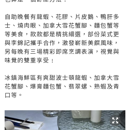
自助晚餐有龍蝦、花膠、片皮鵝、鴨肝多
士、燒肉眼、加拿大雪花蟹腳、麵包蟹等
等美食，款款都是精挑細選，部份菜式更
與李錦記攜手合作，激發嶄新美饌風味，
另每晚有三場精彩即席烹調表演，視覺與
味覺的雙重享受﹗
冰鎮海鮮區有爽甜波士頓龍蝦、加拿大雪
花蟹腳、爆膏麵包蟹、翡翠螺、熟蝦及青
口等。