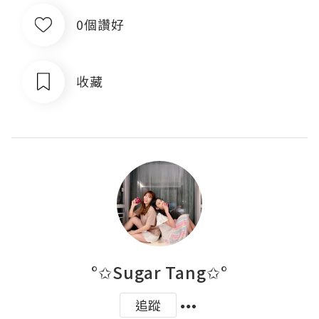
0個讚好
收藏
°✩Sugar Tang✩°
追蹤