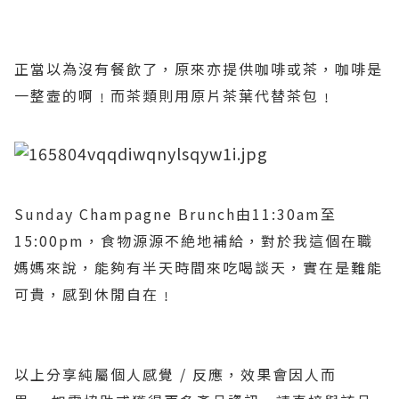
正當以為沒有餐飲了，原來亦提供咖啡或茶，咖啡是
一整壼的啊﹗而茶類則用原片茶葉代替茶包﹗
Sunday Champagne Brunch
由
11:30am
至
15:00pm
，食物源源不絶地補給，對於我這個在職
媽媽來說，能夠有半天時間來吃喝談天，實在是難能
可貴，感到休閒自在﹗
以上分享純屬個人感覺
/
反應，效果會因人而