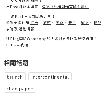
【 U Creator 招募 】
出Post賺現金獎賞 l
登記《社群創作有價企劃》
【 睇Post + 參加品牌活動 】
瀏覽更多社群
打卡
丶
旅遊
丶
美食
丶
親子
丶
寵物
丶
扮靚
攻略
及
活動情報
U Blog開咗WhatsApp啦！發掘更多吃喝玩樂資訊！
Follow 我哋
！
相關話題
brunch
Intercontinental
champagne