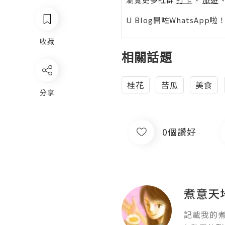
U Blog開咗WhatsAp
收藏
相關話題
桂花
苦瓜
美食
分享
0個讚好
煮意天
記載我的煮