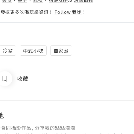
p啦！發掘更多吃喝玩樂資訊！
Follow 我哋
！
冷盆
中式小吃
自家煮
收藏
地
食同攝影作品, 分享我的點點滴滴
