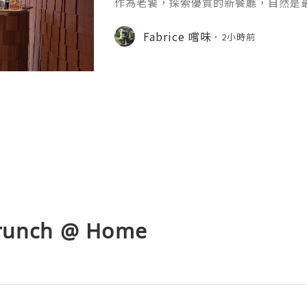
作為老饕，探索優質的新餐廳，自然是
鐵站的酒店，易名九龍東帝苑酒店後，
期待。第一階段大堂華麗變身的Fine Fo
Fabrice 嚐味
2小時前
不及待嚐過其蛋糕及咖啡，質素令人滿
發時間的地方。頂樓的星幕，最近也換成了
環境比以前光猛很多，貴賓房亦滿有特
餐廳保留了自助餐
Brunch @ Home