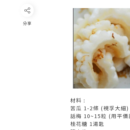
分享
材料 :
苦瓜 1-2條 (視孚大細)
話梅 10~15粒 (用平
桂花糖 1湯匙