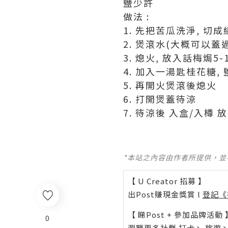
鹽少許
做法 :
1. 先把苦瓜洗淨, 切
2. 煲滾水(大概可以蓋
3. 熄火, 放入話梅焗5-
4. 加入一湯匙桂花糖,
5. 再開火煲滾後熄火
6. 打開煲蓋待涼
7. 待涼後 入盒/入樽 
*本站之內容由作者所提供，
【 U Creator 招募 】
出Post賺現金獎賞 l
登記《
【 睇Post + 參加品牌活動 
0
瀏覽更多社群
打卡
丶
旅遊