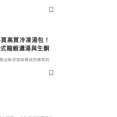
黃金」與免疫調節專家的美譽。對
、抵抗疲勞及日常抗衰老的都
。
 必買高質冷凍湯包！
法式龍蝦濃湯與生酮
ot 推出無添加味精及防腐劑的
宋湯、法式龍蝦濃湯、生酮膠
整指南與HKTVmall訂購連