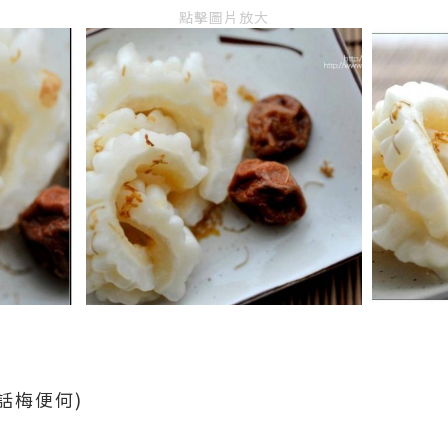
點擊圖片放大
價話梅便何)