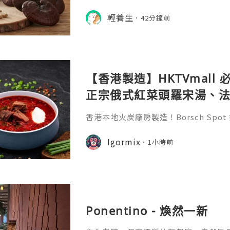
noderma lucidum）素有「植物
於追求全面提升免疫力、改善睡眠質素
輕養生
42分鐘前
市人而言，是備受推崇的頂級保健聖品
【香港製造】HKTVmall
正宗俄式紅菜頭羅宋湯、
膠原蛋白骨頭湯全攻略
香港本地火炭廠房製造！Borsch Sp
手工冷凍湯包與骨頭高湯。正宗俄式羅
原蛋白牛骨湯，15分鐘加熱即食。即睇完
Igormix
1小時前
結！
Ponentino - 煥然一新