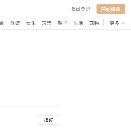
會員登記
開始撰寫
食
旅遊
女生
玩樂
親子
生活
寵物
行山
更多
打卡
追蹤