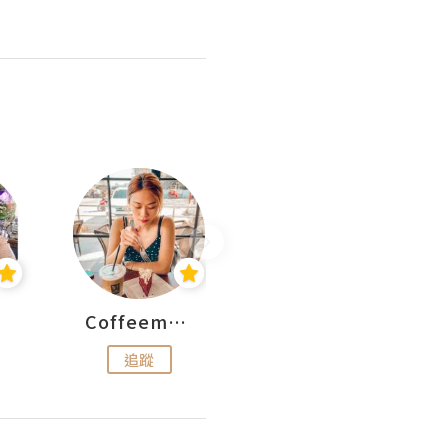
Coffeemeetjojo
艾華斯@鄭大小姐工房
追蹤
追蹤