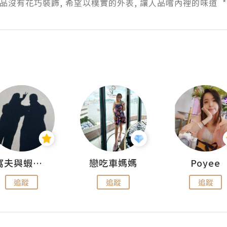
甜品沒有花巧裝飾, 希望以樸實的外表, 讓人品嚐內裡的味道  *
窩夫與蝦子餅
戀吃車媽媽
Poyee
追蹤
追蹤
追蹤