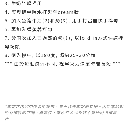
3. 牛奶坐暖備用
4. 蛋與糖坐暖水打起至cream狀
5. 加入坐溶牛油(2)和奶(3), 用手打蛋器快手拌勻
6. 再加入香蕉蓉拌勻
7. 分兩次加入已過篩的粉(1), 以fold in方式快速拌
勻粉類
8. 倒入模中, 以180度, 焗約25~30分鐘
*** 由於每個爐溫不同, 視孚火力決定時間長短 ***
*本站之內容由作者所提供，並不代表本站的立場。因此本站對
所有博客的立場、真實性、準確性及完整性不負任何法律責
任。