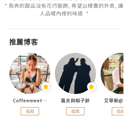
* 我弄的甜品沒有花巧裝飾, 希望以樸實的外表, 讓
人品嚐內裡的味道  *
推薦博客
Coffeemeetjojo
窩夫與蝦子餅
追蹤
追蹤
追蹤