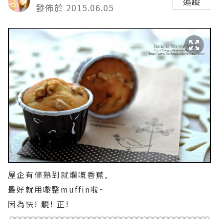
追蹤
發佈於 2015.06.05
屋企有條熟到就爛嘅香蕉,
最好就用嚟整muffin啦~
因為快! 靚! 正!