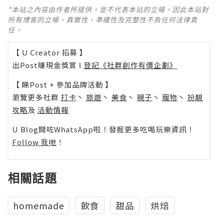
*本站之內容由作者所提供，並不代表本站的立場。因此本站對
所有博客的立場、真實性、準確性及完整性不負任何法律責
任。
【 U Creator 招募 】
出Post賺現金獎賞 l
登記《社群創作有價企劃》
【 睇Post + 參加品牌活動 】
瀏覽更多社群
打卡
丶
旅遊
丶
美食
丶
親子
丶
寵物
丶
扮靚
攻略
及
活動情報
U Blog開咗WhatsApp啦！發掘更多吃喝玩樂資訊！
Follow 我哋
！
相關話題
homemade
飲食
甜品
烘焙