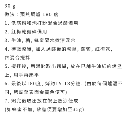
30 g
做法 : 預熱焗爐 180 度
1. 低筋粉和泡打粉混合過篩備用
2. 紅梅乾剪碎備用
3. 牛油, 糖, 蜂蜜隔水煮溶混合
4. 待微涼後, 加入過篩後的粉類, 燕麥, 紅梅乾, 一
齊混合攪拌
5. 攪拌後, 用湯匙取出麵糊, 放在已舖牛油紙的烤盆
上, 用手再壓平
6. 最後以180度, 烤約15-18分鐘. (由於每個爐溫不
同, 烤焗至表面金黃色便可)
7. 焗完後取出放在架上放涼便成
(如蜂蜜不加, 砂糖便要增加至35g)