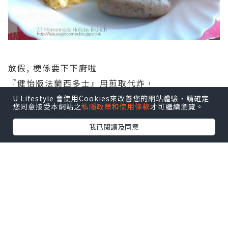
放假, 梗係要下下廚啦
『健怡版法蘭西多士』用煎取代炸，
再配上自家製果醬夾心，
淋上楓糖漿，中和雜梅嘅
U Lifestyle 會使用Cookies來改善您的網站體驗，請確定
您同意接受本網站之
私隱政策和使用條款
才可繼續瀏覽。
酸，甜中帶酸，
我已閱讀及同意
好味！(哈哈～又自己讚自己)
腸仔用烚取代煎，夠晒健康，無失其味道。
*本站之內容由作者所提供，並不代表本站的立場。因此本站對
所有博客的立場、真實性、準確性及完整性不負任何法律責
任。