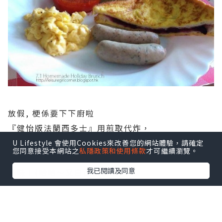
放假, 梗係要下下廚啦
『健怡版法蘭西多士』用煎取代炸，
再配上自家製果醬夾心，
淋上楓糖漿，中和雜梅嘅
U Lifestyle 會使用Cookies來改善您的網站體驗，請確定
您同意接受本網站之
私隱政策和使用條款
才可繼續瀏覽。
酸，甜中帶酸，
我已閱讀及同意
好味！(哈哈～又自己讚自己)
腸仔用烚取代煎，夠晒健康，無失其味道。