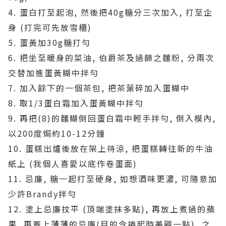
4. 蛋白打至起泡, 然後把40g糖分三次加入, 打至企
身 (打完可先放雪櫃)
5. 蛋黃加30g糖打勻
6. 把坐至暖身的菜油, 伯爵茶及過篩之麵粉, 分兩次
交替加進蛋黃糊中拌勻
7. 加入餘下的一個茶包, 把茶葉碎加入蛋糊中
8. 取1/3蛋白霜加入蛋黃糊中拌勻
9. 再把(8)的麵糊倒回蛋白霜中輕手拌勻, 倒入模內,
以200度焗約10-12分鐘
10. 蛋糕出爐後放在架上待涼, 把蛋糕轉往新的牛油
紙上 (我個人喜愛以底作卷蛋面)
11. 忌廉, 糖一起打至硬身, 如想酒味更濃, 可隨意加
少許Brandy拌勻
12. 塗上忌廉抆平 (頂端塗抹多點), 再放上煮過的蘋
果, 再蓋上薄薄的忌廉(目的令捲起時美觀一點), 之