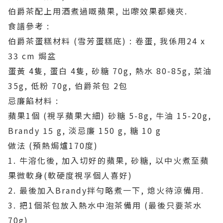
伯爵茶配上用酒煮過嘅蘋果, 出嚟效果都幾夾.
食譜參考 :
伯爵茶蛋糕材料 (雪芳蛋糕底) : 卷蛋, 我係用24 x
33 cm 焗盆
蛋黃 4隻, 蛋白 4隻, 砂糖 70g, 熱水 80-85g, 菜油
35g, 低粉 70g, 伯爵茶包 2包
忌廉餡材料 :
蘋果1個 (視孚蘋果大細) 砂糖 5-8g, 牛油 15-20g,
Brandy 15 g, 淡忌廉 150 g, 糖 10 g
做法 (預熱焗爐170度)
1. 牛溶化後, 加入切好的蘋果, 砂糖, 以中火煮至蘋
果微軟身(軟硬度視孚個人喜好)
2. 最後加入Brandy拌勻略煮一下, 熄火待涼備用.
3. 把1個茶包放入熱水中泡茶備用 (最後只要茶水
70g)