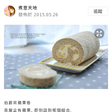
煮意天地
追蹤
發佈於 2015.05.26
伯爵茶蘋果卷
見屋企有蘋果, 即刻諗到呢個組合.