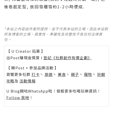
後卷起定型, 放回雪櫃雪約1-2小時便成.
*本站之內容由作者所提供，並不代表本站的立場。因此本站對
所有博客的立場、真實性、準確性及完整性不負任何法律責
任。
【 U Creator 招募 】
出Post賺現金獎賞 l
登記《社群創作有價企劃》
【 睇Post + 參加品牌活動 】
瀏覽更多社群
打卡
丶
旅遊
丶
美食
丶
親子
丶
寵物
丶
扮靚
攻略
及
活動情報
U Blog開咗WhatsApp啦！發掘更多吃喝玩樂資訊！
Follow 我哋
！