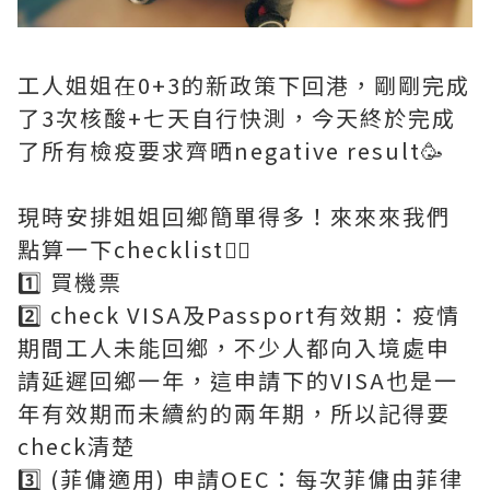
工人姐姐在0+3的新政策下回港，剛剛完成
了3次核酸+七天自行快測，今天終於完成
了所有檢疫要求齊晒negative result🥳
現時安排姐姐回鄉簡單得多！來來來我們
點算一下checklist💁‍♀️
1️⃣ 買機票
2️⃣ check VISA及Passport有效期：疫情
期間工人未能回鄉，不少人都向入境處申
請延遲回鄉一年，這申請下的VISA也是一
年有效期而未續約的兩年期，所以記得要
check清楚
3️⃣ (菲傭適用) 申請OEC：每次菲傭由菲律