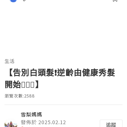
生活
【告別白頭髮❗️逆齡由健康秀髮
開始💇🏼‍♀️】
瀏覽次數:2588
雪梨媽媽
發佈於 2025.02.12
追蹤