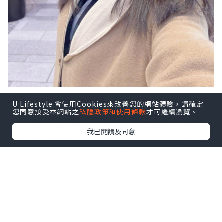
辛勤工作過後總想買個包包慰勞自己⋯ 但
U Lifestyle 會使用Cookies來改善您的網站體驗，請確定
隨住年紀漸長，我決定改為送自己一份健
您同意接受本網站之
私隱政策和使用條款
才可繼續瀏覽。
康～ 起因是前陣子頭髮冒出一根根白頭髮
我已閱讀及同意
😫 於是開始鑽研養髮食品，亦從日常洗髮
用品方面入手，不過最重要一步還是徹底
做個Hair treatment改善頭皮及頭髮問
題⋯ 努力一番總算沒有再發現白頭髮蹤影
🤭🤩