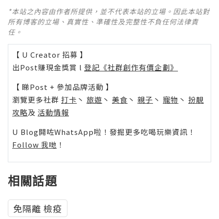
*本站之內容由作者所提供，並不代表本站的立場。因此本站對
所有博客的立場、真實性、準確性及完整性不負任何法律責
任。
【 U Creator 招募 】
出Post賺現金獎賞 l
登記《社群創作有價企劃》
【 睇Post + 參加品牌活動 】
瀏覽更多社群
打卡
丶
旅遊
丶
美食
丶
親子
丶
寵物
丶
扮靚
攻略
及
活動情報
U Blog開咗WhatsApp啦！發掘更多吃喝玩樂資訊！
Follow 我哋
！
相關話題
免隔離 檢疫