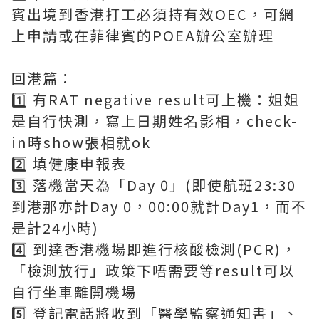
賓出境到香港打工必須持有效OEC，可網
上申請或在菲律賓的POEA辦公室辦理
回港篇：
1️⃣ 有RAT negative result可上機：姐姐
是自行快測，寫上日期姓名影相，check-
in時show張相就ok
2️⃣ 填健康申報表
3️⃣ 落機當天為「Day 0」(即使航班23:30
到港那亦計Day 0，00:00就計Day1，而不
是計24小時)
4️⃣ 到達香港機場即進行核酸檢測(PCR)，
「檢測放行」政策下唔需要等result可以
自行坐車離開機場
5️⃣ 登記電話將收到「醫學監察通知書」、