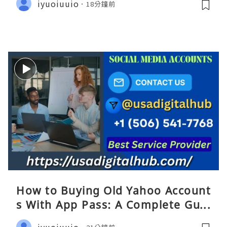
iyuoiuuio
18分鐘前
How to Buying Old Yahoo Account
s With App Pass: A Complete Guid
e
iyuoiuuio