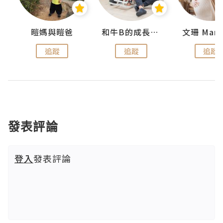
妹
暟媽與暟爸
和牛B的成長日記
文珊 ManS
追蹤
追蹤
追蹤
發表評論
登入
發表評論