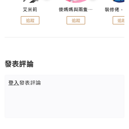
點滴
艾米莉
儍媽媽與兩隻小魔怪之家
追蹤
追蹤
追蹤
發表評論
登入
發表評論