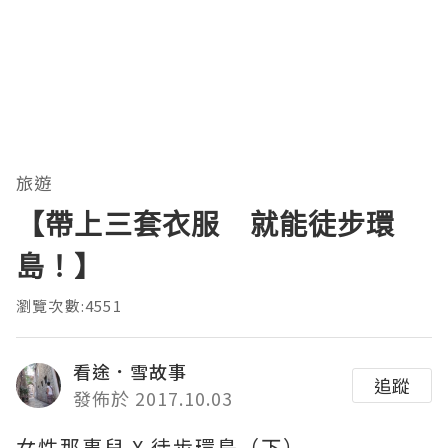
旅遊
【帶上三套衣服 就能徒步環
島！】
瀏覽次數:4551
看途．雪故事
追蹤
發佈於 2017.10.03
女性那事兒 X 徒步環島（下）