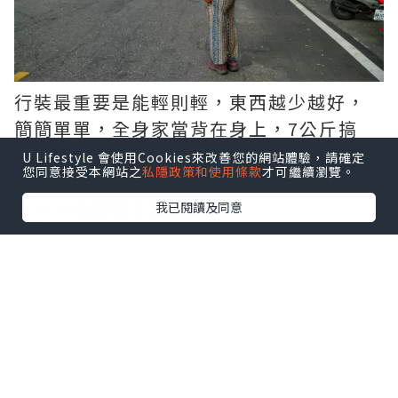
行裝最重要是能輕則輕，東西越少越好，
簡簡單單，全身家當背在身上，7公斤搞
掂！我經常笑說，我這樣的行裝，可隨時
U Lifestyle 會使用Cookies來改善您的網站體驗，請確定
您同意接受本網站之
私隱政策和使用條款
才可繼續瀏覽。
搭飛機回香港．
＊＊＊衣服帶三套就好了
我已閱讀及同意
我是在九月走到十二月的，全程就只帶著
三套衣服（上衣＋褲子＋內衣褲＋襪
子），一套穿在身上，第二套用衣夾夾在
包包上曬著，第三套放在包包裡面作後
備，還有一條穿著睡覺的短褲及一件禦寒
的運動風衣。基本上，我就覺得放在包包
裡面作後備的衣服很佔空間，沒用！除非