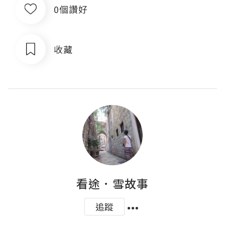
0個讚好
收藏
看途．雪故事
追蹤