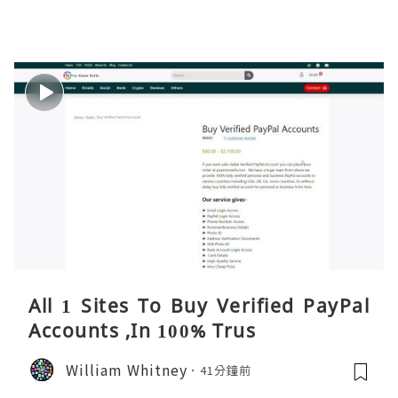
All 1 Sites To Buy Verified PayPal
Accounts ,In 100% Trus
William Whitney
41分鐘前