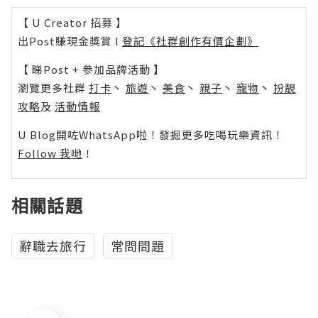
【 U Creator 招募 】
出Post賺現金獎賞 l
登記《社群創作有價企劃》
【 睇Post + 參加品牌活動 】
瀏覽更多社群
打卡
丶
旅遊
丶
美食
丶
親子
丶
寵物
丶
扮靚
攻略
及
活動情報
U Blog開咗WhatsApp啦！發掘更多吃喝玩樂資訊！
Follow 我哋
！
相關話題
辭職去旅行
常問問題