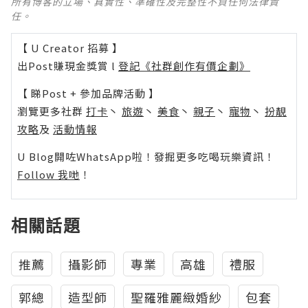
所有博客的立場、真實性、準確性及完整性不負任何法律責
任。
【 U Creator 招募 】
出Post賺現金獎賞 l
登記《社群創作有價企劃》
【 睇Post + 參加品牌活動 】
瀏覽更多社群
打卡
丶
旅遊
丶
美食
丶
親子
丶
寵物
丶
扮靚
攻略
及
活動情報
U Blog開咗WhatsApp啦！發掘更多吃喝玩樂資訊！
Follow 我哋
！
相關話題
推薦
攝影師
專業
高雄
禮服
郭總
造型師
聖羅雅麗緻婚紗
包套