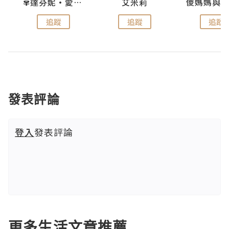
點滴
✾達芬妮•愛孩子•愛生活✾
艾米莉
追蹤
追蹤
追蹤
發表評論
登入
發表評論
更多生活文章推薦