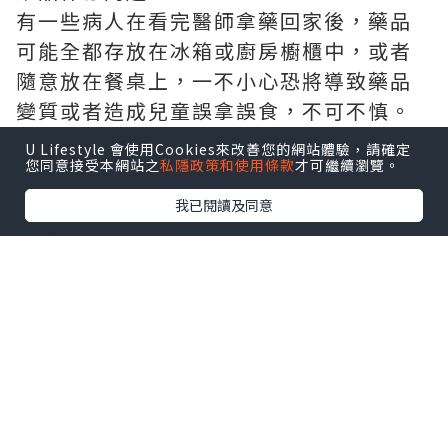
有一些病人在看完醫師拿藥回家後，藥品
可能全都存放在冰箱或廚房櫥櫃中，或者
隨意放在餐桌上，一不小心恐將導致藥品
變質或者造成兒童誤拿誤食，不可不慎。
藥罐開封 罐內乾燥劑應立即丟棄
U Lifestyle 會使用Cookies來改善您的網站體驗，請確定
您同意接受本網站之
私隱政策和使用條款
才可繼續瀏覽。
◎當藥品從醫院拿回家後，可先依下列原
我已閱讀及同意
則存放：
●一般藥品：放在陰涼通風處，遵循「避
光、避濕、避熱」三大原則，而且要放在
小朋友拿不到的地方。藥罐開封後，罐內
的乾燥劑應立即丟棄，以避免乾燥劑吸濕
後，反而造成放在一起的藥品變質。
●需冷藏藥品：藥品需與食物分隔存放，
但不要放在冰箱門邊，以免溫度不穩定而