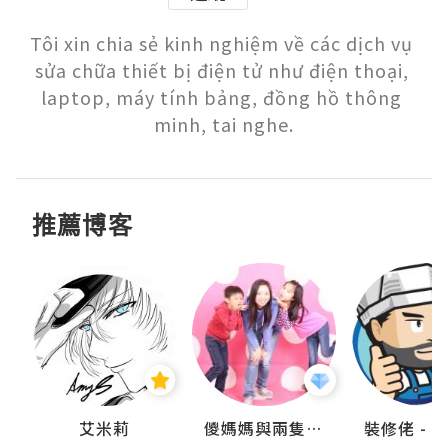
Tôi xin chia sẻ kinh nghiệm về các dịch vụ 
sửa chữa thiết bị điện tử như điện thoại, 
laptop, máy tính bảng, đồng hồ thông 
minh, tai nghe.
推薦博客
點滴
艾米莉
儍媽媽與兩隻小魔怪之家