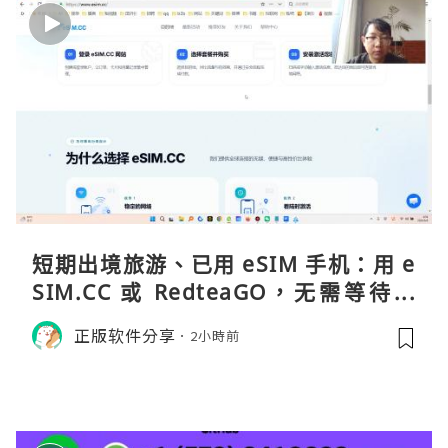
短期出境旅游、已用 eSIM 手机：用 e
SIM.CC 或 RedteaGO，无需等待收
货。需要“当地号码 + 通话短信”（如
正版软件分享
2小時前
打车、外卖、客户联络）：优先 Redt
eaGO（明确提供通话短信套餐）。长