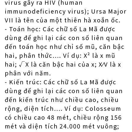
virus gây ra HIV (human
immunodeficiency virus); Ursa Major
VII là tên của một thiên hà xoắn ốc.
- Toán học: Các chữ số La Mã được
dùng để ghi lại các con số liên quan
đến toán học như chỉ số mũ, căn bậc
hai, phân thức…. Ví dụ: X² là x mũ
hai; √X là căn bậc hai của x; X⁄V là x
phân với năm.
- Kiến trúc: Các chữ số La Mã được
dùng để ghi lại các con số liên quan
đến kiến trúc như chiều cao, chiều
rộng, diện tích…. Ví dụ: Colosseum
có chiều cao 48 mét, chiều rộng 156
mét và diện tích 24.000 mét vuông;