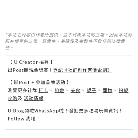
*本站之內容由作者所提供，並不代表本站的立場。因此本站對
所有博客的立場、真實性、準確性及完整性不負任何法律責
任。
【 U Creator 招募 】
出Post賺現金獎賞 l
登記《社群創作有價企劃》
【 睇Post + 參加品牌活動 】
瀏覽更多社群
打卡
丶
旅遊
丶
美食
丶
親子
丶
寵物
丶
扮靚
攻略
及
活動情報
U Blog開咗WhatsApp啦！發掘更多吃喝玩樂資訊！
Follow 我哋
！