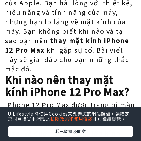
của Apple. Bạn hài lòng với thiết kế,
hiệu năng và tính năng của máy,
nhưng bạn lo lắng về mặt kính của
máy. Bạn không biết khi nào và tại
sao bạn nên
thay mặt kính iPhone
12 Pro Max
khi gặp sự cố. Bài viết
này sẽ giải đáp cho bạn những thắc
mắc đó.
Khi nào nên thay mặt
kính iPhone 12 Pro Max?
iPhone 12 Pro Max được trang bị màn
hình Super Retina XDR OLED 6.7
U Lifestyle 會使用Cookies來改善您的網站體驗，請確定
您同意接受本網站之
私隱政策和使用條款
才可繼續瀏覽。
inch, có độ phân giải 1284 x 2778
我已閱讀及同意
pixel và được bảo vệ bởi lớp kính