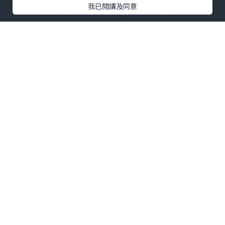
我已閱讀及同意
提高辦公環境的整體品質。知名品牌或有
良好口碑的產品通常在質量和耐用性上更
有保障。
4. 美觀與企業形象
辦公室傢俬
的設計和風格應該與企業的品
牌形象相匹配。美觀的傢俬能提升整體辦
公環境的氣質，並給來訪客戶留下良好的
印象。此外，統一風格的傢俬能創造和諧
的工作氛圍，增強員工的歸屬感。
5. 環保與可持續性
現代企業越來越注重環保和可持續發展。
選擇使用環保材料製造的
辦公室傢俬
，不
僅能減少對環境的影響，還能展示企業的
社會責任感。再生材料和低揮發性有機化