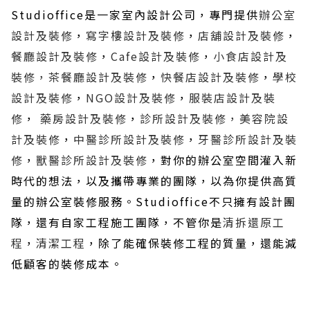
Studioffice是一家室內設計公司，專門提供
辦公室
設計及裝修
，
寫字樓設計及裝修
，
店舖設計及裝修
，
餐廳設計及裝修
，
Cafe設計及裝修
，
小食店設計及
裝修，茶餐廳設計及裝修
，
快餐店設計及裝修
，
學校
設計及裝修
，
NGO設計及裝修
，
服裝店設計及裝
修
，
藥房設計及裝修
，
診所設計及裝修，美容院設
計及裝修
，
中醫診所設計及裝修
，
牙醫診所設計及裝
修
，
獸醫診所設計及裝修
，對你的辦公室空間灌入新
時代的想法，以及攜帶專業的團隊，以為你提供高質
量的辦公室裝修服務。Studioffice不只擁有設計團
隊，還有自家工程施工團隊，不管你是
清拆還原工
程
，
清潔工程
，除了能確保裝修工程的質量，還能減
低顧客的裝修成本。