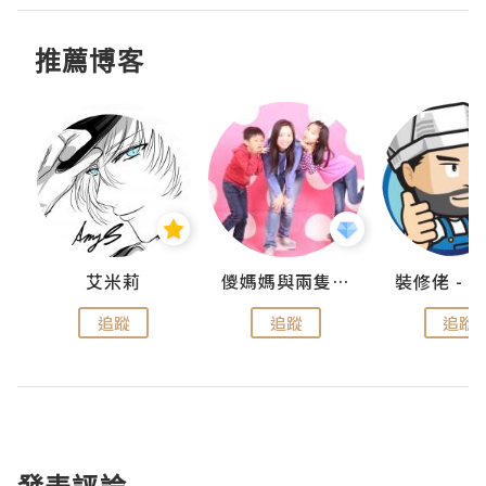
推薦博客
點滴
艾米莉
儍媽媽與兩隻小魔怪之家
追蹤
追蹤
追蹤