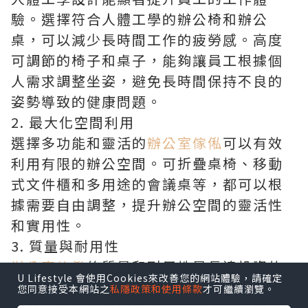
驗。選擇符合人體工學的辦公椅和辦公
桌，可以減少長時間工作的疲勞感。高度
可調節的椅子和桌子，能夠讓員工根據個
人需求調整坐姿，避免長時間保持不良的
姿勢導致的健康問題。
2. 最大化空間利用
選擇多功能和靈活的
辦公室傢俬
可以有效
利用有限的辦公空間。可折疊桌椅、移動
式文件櫃和多用途的會議桌等，都可以根
據需要自由調整，提升辦公空間的靈活性
和實用性。
3. 質量與耐用性
辦公室傢俬
的質量和耐用性是長遠投資的
U Lifestyle 會使用Cookies來改善您的網站體驗，請確定
重要考慮因素。選擇耐用性強的傢俬，可
您同意接受本網站之
私隱政策和使用條款
才可繼續瀏覽。
以減少頻繁更換和維修的麻煩，同時也能