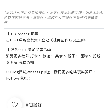
*本站之內容由作者所提供，並不代表本站的立場。因此本站對
所有博客的立場、真實性、準確性及完整性不負任何法律責
任。
【 U Creator 招募 】
出Post賺現金獎賞 l
登記《社群創作有價企劃》
【 睇Post + 參加品牌活動 】
瀏覽更多社群
打卡
丶
旅遊
丶
美食
丶
親子
丶
寵物
丶
扮靚
攻略
及
活動情報
U Blog開咗WhatsApp啦！發掘更多吃喝玩樂資訊！
Follow 我哋
！
0個讚好