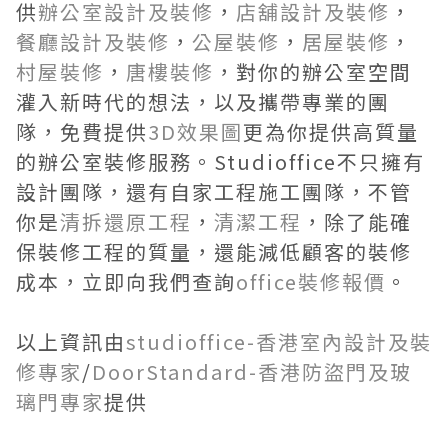
供
辦公室設計及裝修
，
店舖設計及裝修
，
餐廳設計及裝修
，
公屋裝修
，
居屋裝修
，
村屋裝修
，
唐樓裝修
，對你的辦公室空間
灌入新時代的想法，以及攜帶專業的團
隊，免費提供
3D效果圖
更為你提供高質量
的辦公室裝修服務。Studioffice不只擁有
設計團隊，還有自家工程施工團隊，不管
你是
清拆還原工程
，
清潔工程
，除了能確
保裝修工程的質量，還能減低顧客的裝修
成本，立即向我們查詢
office裝修報價
。
以上資訊由
studioffice-香港室內設計及裝
修專家
/
DoorStandard-香港防盜門及玻
璃門專家
提供