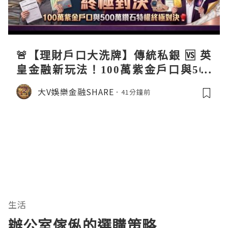
🚨【理財戶口大洗牌】傳統私銀 🆚 英
皇金融新玩法！100萬紫金戶口與500
萬鑽石特權終極對決 🥊銀行傳統迎新
大V娛樂金融SHARE
41分鐘前
🆚英皇生態圈特權
生活
辦公室傢俬的選購策略