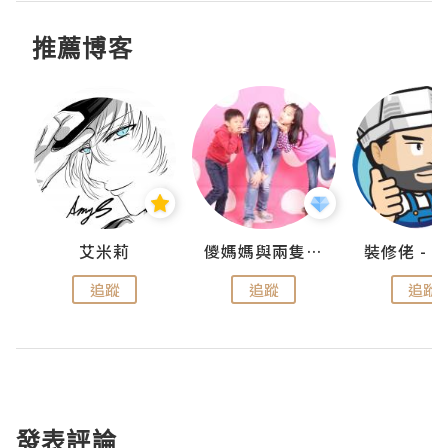
推薦博客
點滴
艾米莉
儍媽媽與兩隻小魔怪之家
追蹤
追蹤
追蹤
發表評論