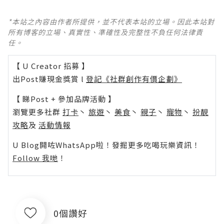
*本站之內容由作者所提供，並不代表本站的立場。因此本站對
所有博客的立場、真實性、準確性及完整性不負任何法律責
任。
【 U Creator 招募 】
出Post賺現金獎賞 l
登記《社群創作有價企劃》
【 睇Post + 參加品牌活動 】
瀏覽更多社群
打卡
丶
旅遊
丶
美食
丶
親子
丶
寵物
丶
扮靚
攻略
及
活動情報
U Blog開咗WhatsApp啦！發掘更多吃喝玩樂資訊！
Follow 我哋
！
0個讚好