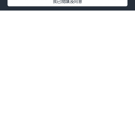
我已閱讀及同意
提高辦公環境的整體品質。知名品牌或有
良好口碑的產品通常在質量和耐用性上更
有保障。
4. 美觀與企業形象
辦公室傢俬
的設計和風格應該與企業的品
牌形象相匹配。美觀的傢俬能提升整體辦
公環境的氣質，並給來訪客戶留下良好的
印象。此外，統一風格的傢俬能創造和諧
的工作氛圍，增強員工的歸屬感。
5. 環保與可持續性
現代企業越來越注重環保和可持續發展。
選擇使用環保材料製造的
辦公室傢俬
，不
僅能減少對環境的影響，還能展示企業的
社會責任感。再生材料和低揮發性有機化
合物（VOC）材料是非常好的選擇。