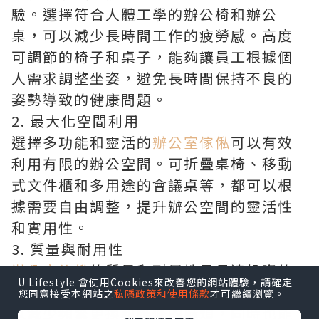
驗。選擇符合人體工學的辦公椅和辦公
桌，可以減少長時間工作的疲勞感。高度
可調節的椅子和桌子，能夠讓員工根據個
人需求調整坐姿，避免長時間保持不良的
姿勢導致的健康問題。
2. 最大化空間利用
選擇多功能和靈活的
辦公室傢俬
可以有效
利用有限的辦公空間。可折疊桌椅、移動
式文件櫃和多用途的會議桌等，都可以根
據需要自由調整，提升辦公空間的靈活性
和實用性。
3. 質量與耐用性
辦公室傢俬
的質量和耐用性是長遠投資的
U Lifestyle 會使用Cookies來改善您的網站體驗，請確定
重要考慮因素。選擇耐用性強的傢俬，可
您同意接受本網站之
私隱政策和使用條款
才可繼續瀏覽。
以減少頻繁更換和維修的麻煩，同時也能