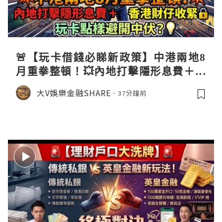
🚨【玩卡借錢必睇新政策】中港兩地8
月重拳整頓！💥內地打擊隱形息費＋香
港財仔收緊🔒，玩卡點樣避開中伏？💡
大V娛樂金融SHARE
37分鐘前