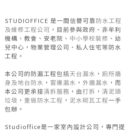
STUDIOFFICE 是一間信譽可靠
防水工程
及維修工程公司
，目前參與政府、非牟利
機構、教會、安老院、
中小學校裝修
、幼
兒中心，物業管理公司、私人住宅等防水
工程。
本公司的防漏工程包括
天台漏水
，
廁所牆
身及地台防水
，
窗邊漏水
，
外牆漏水
，而
本公司更承接
清拆服務
，由
打拆
，
清泥頭
垃圾
，
重做防水工程
，
泥水砌瓦工程
一手
包辦。
Studioffice是一家室內設計公司，專門提