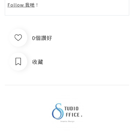
Follow 我哋
！
0個讚好
收藏