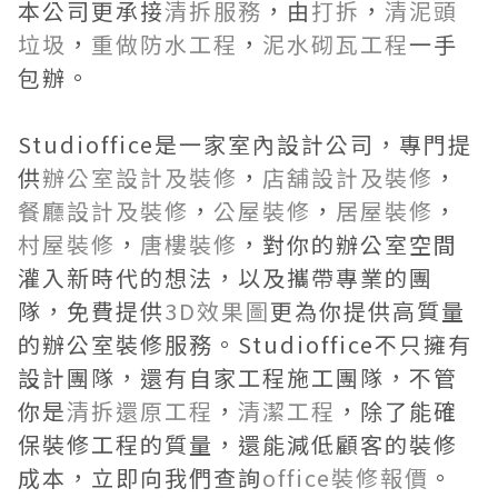
本公司更承接
清拆服務
，由
打拆
，
清泥頭
垃圾
，
重做防水工程
，
泥水砌瓦工程
一手
包辦。
Studioffice是一家室內設計公司，專門提
供
辦公室設計及裝修
，
店舖設計及裝修
，
餐廳設計及裝修
，
公屋裝修
，
居屋裝修
，
村屋裝修
，
唐樓裝修
，對你的辦公室空間
灌入新時代的想法，以及攜帶專業的團
隊，免費提供
3D效果圖
更為你提供高質量
的辦公室裝修服務。Studioffice不只擁有
設計團隊，還有自家工程施工團隊，不管
你是
清拆還原工程
，
清潔工程
，除了能確
保裝修工程的質量，還能減低顧客的裝修
成本，立即向我們查詢
office裝修報價
。