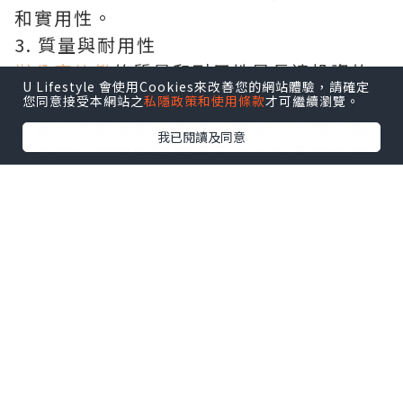
和實用性。
3. 質量與耐用性
辦公室傢俬
的質量和耐用性是長遠投資的
U Lifestyle 會使用Cookies來改善您的網站體驗，請確定
重要考慮因素。選擇耐用性強的傢俬，可
您同意接受本網站之
私隱政策和使用條款
才可繼續瀏覽。
以減少頻繁更換和維修的麻煩，同時也能
我已閱讀及同意
提高辦公環境的整體品質。知名品牌或有
良好口碑的產品通常在質量和耐用性上更
有保障。
4. 美觀與企業形象
辦公室傢俬
的設計和風格應該與企業的品
牌形象相匹配。美觀的傢俬能提升整體辦
公環境的氣質，並給來訪客戶留下良好的
印象。此外，統一風格的傢俬能創造和諧
的工作氛圍，增強員工的歸屬感。
5. 環保與可持續性