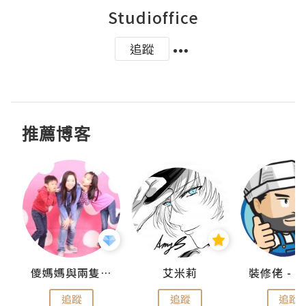
Studioffice
追蹤
推薦博客
點滴
儍媽媽與兩隻小魔怪之家
艾米莉
追蹤
追蹤
追蹤