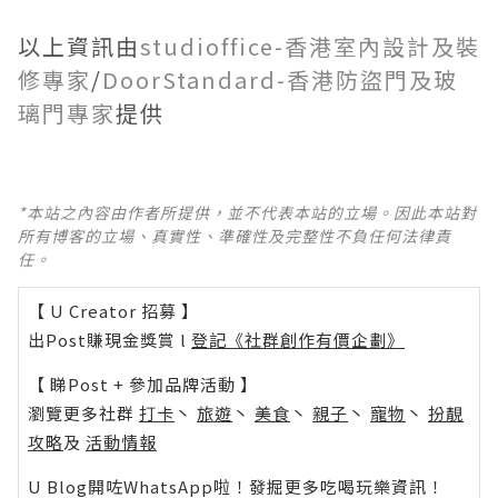
以上資訊由
studioffice-香港室內設計及裝
修專家
/
DoorStandard-香港防盜門及玻
璃門專家
提供
*本站之內容由作者所提供，並不代表本站的立場。因此本站對
所有博客的立場、真實性、準確性及完整性不負任何法律責
任。
【 U Creator 招募 】
出Post賺現金獎賞 l
登記《社群創作有價企劃》
【 睇Post + 參加品牌活動 】
瀏覽更多社群
打卡
丶
旅遊
丶
美食
丶
親子
丶
寵物
丶
扮靚
攻略
及
活動情報
U Blog開咗WhatsApp啦！發掘更多吃喝玩樂資訊！