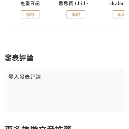
urnal
魚堅日記
思思賢 ChillMyBabe
rikala
追蹤
追蹤
追蹤
發表評論
登入
發表評論