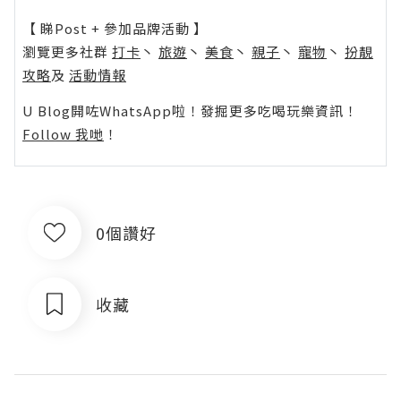
【 睇Post + 參加品牌活動 】
瀏覽更多社群
打卡
丶
旅遊
丶
美食
丶
親子
丶
寵物
丶
扮靚
攻略
及
活動情報
U Blog開咗WhatsApp啦！發掘更多吃喝玩樂資訊！
Follow 我哋
！
0個讚好
收藏