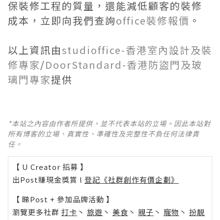
保裝修工程的質量，還能減低顧客的裝修
成本，立即向我們查詢
office裝修報價
。
以上資訊由
studioffice-香港室內設計及裝
修專家
/
DoorStandard-香港防盜門及玻
璃門專家
提供
*本站之內容由作者所提供，並不代表本站的立場。因此本站對
所有博客的立場、真實性、準確性及完整性不負任何法律責
任。
【 U Creator 招募 】
出Post賺現金獎賞 l
登記《社群創作有價企劃》
【 睇Post + 參加品牌活動 】
瀏覽更多社群
打卡
丶
旅遊
丶
美食
丶
親子
丶
寵物
丶
扮靚