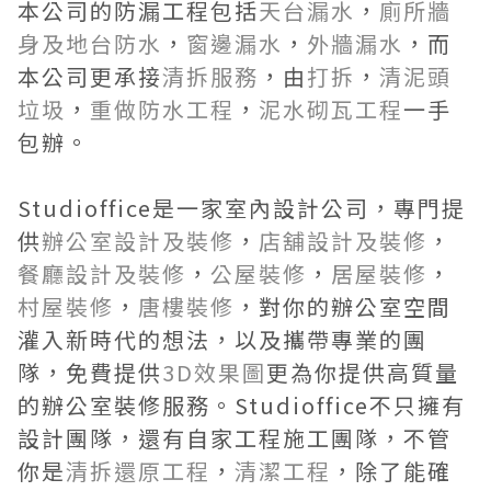
本公司的防漏工程包括
天台漏水
，
廁所牆
身及地台防水
，
窗邊漏水
，
外牆漏水
，而
本公司更承接
清拆服務
，由
打拆
，
清泥頭
垃圾
，
重做防水工程
，
泥水砌瓦工程
一手
包辦。
Studioffice是一家室內設計公司，專門提
供
辦公室設計及裝修
，
店舖設計及裝修
，
餐廳設計及裝修
，
公屋裝修
，
居屋裝修
，
村屋裝修
，
唐樓裝修
，對你的辦公室空間
灌入新時代的想法，以及攜帶專業的團
隊，免費提供
3D效果圖
更為你提供高質量
的辦公室裝修服務。Studioffice不只擁有
設計團隊，還有自家工程施工團隊，不管
你是
清拆還原工程
，
清潔工程
，除了能確