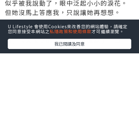
似乎被我說動了，眼中泛起小小的淚花。
但她沒馬上答應我，只說讓她再想想。
U Lifestyle 會使用Cookies來改善您的網站體驗，請確定
“兩天後她讓我去她學校，在校門口我看
您同意接受本網站之
私隱政策和使用條款
才可繼續瀏覽。
到了含笑玉立的心如。”署楓歎了一口
我已閱讀及同意
氣：“朋友就是朋友，她連一個謝字都不
要
會議椅
。”
此後，但凡我和心如之間出現矛盾，我都
要去找花鈴，每次花鈴都會幫我們複合。
但靈丹妙藥也有失效的時候，最後，我和
心如還是分了手。這一次，我沒有那麼強
烈的失敗感，反倒覺得是種解脫，也許是
因為我和心如間離離合合太多而讓我們的
心都變麻木了吧。因為我和心如的這段感