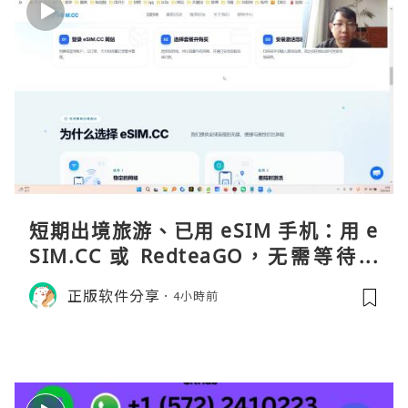
短期出境旅游、已用 eSIM 手机：用 e
SIM.CC 或 RedteaGO，无需等待收
货。需要“当地号码 + 通话短信”（如
正版软件分享
4小時前
打车、外卖、客户联络）：优先 Redt
eaGO（明确提供通话短信套餐）。长