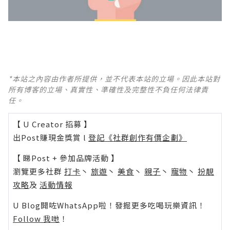
*本站之內容由作者所提供，並不代表本站的立場。因此本站對
所有博客的立場、真實性、準確性及完整性不負任何法律責
任。
【 U Creator 招募 】
出Post賺現金獎賞 l
登記《社群創作有價企劃》
【 睇Post + 參加品牌活動 】
瀏覽更多社群
打卡
丶
旅遊
丶
美食
丶
親子
丶
寵物
丶
扮靚
攻略
及
活動情報
U Blog開咗WhatsApp啦！發掘更多吃喝玩樂資訊！
Follow 我哋
！