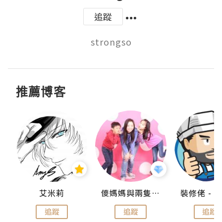
追蹤
strongso
推薦博客
點滴
艾米莉
儍媽媽與兩隻小魔怪之家
追蹤
追蹤
追蹤