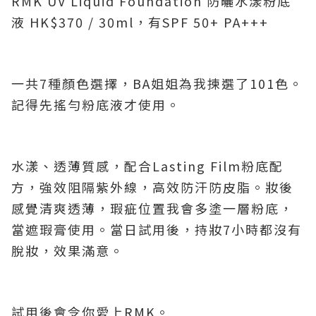
RMK UV Liquid Foundation 防曬水漾粉底
液 HK$370 / 30ml，有SPF 50+ PA+++
一共7種顏色選擇，BA姐姐為我揀選了101色。
記得先搖勻粉底液才使用。
水漾、透薄質感，配合Lasting Film粉底配
方，強效阻隔紫外線，高效防汗防皮脂。妝後
感覺清爽透薄，瑕疵位置我會多塗一層粉底，
當遮瑕膏使用。當日試用後，持妝7小時都沒有
脫妝，效果滿意。
試用後會令你愛上RMK。