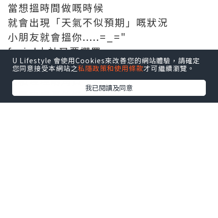
當想搵時間做嘅時候
就會出現「天氣不似預期」嘅狀況
小朋友就會搵你.....=_="
facial大計又要擱置
U Lifestyle 會使用Cookies來改善您的網站體驗，請確定
日子有功
您同意接受本網站之
私隱政策和使用條款
才可繼續瀏覽。
積積埋埋啲角質、黑頭
我已閱讀及同意
我嘅皮膚真係好污糟