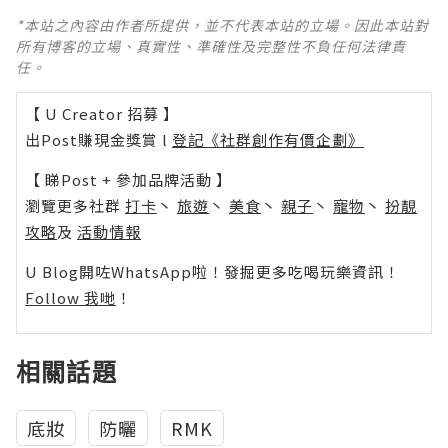
*本站之內容由作者所提供，並不代表本站的立場。因此本站對
所有博客的立場、真實性、準確性及完整性不負任何法律責
任。
【 U Creator 招募 】
出Post賺現金獎賞 l
登記《社群創作有價企劃》
【 睇Post + 參加品牌活動 】
瀏覽更多社群
打卡
丶
旅遊
丶
美食
丶
親子
丶
寵物
丶
扮靚
攻略
及
活動情報
U Blog開咗WhatsApp啦！發掘更多吃喝玩樂資訊！
Follow 我哋
！
相關話題
底妝
防曬
RMK