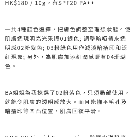
HK$180 / 10g，有SPF20 PA++
一共4種顏色選擇，把膚色調整至理想狀態。使
肌膚透現明亮光采嘅01銀色; 調整暗啞帶來透
明感02粉紫色; 03粉綠色用作減淡暗瘡印和泛
紅現象; 另外，為肌膚加添紅潤感嘅有04珊瑚
色。
BA姐姐為我揀選了02粉紫色，只須局部使用，
就能令肌膚的透明感放大。而且能撫平毛孔及
暗瘡印等凹凸位置，肌膚回復平滑。