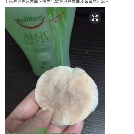
上已是油光及灰塵，抹完化妝棉已見灰塵及黃黃的污垢。