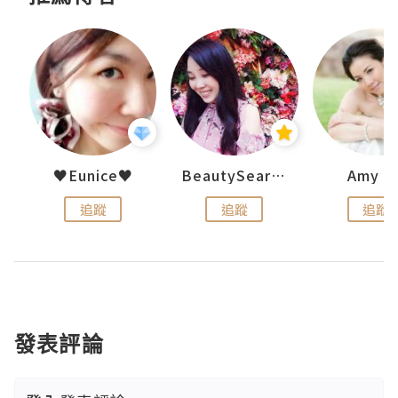
h 夏沫
♥Eunice♥
BeautySearch
Amy N
追蹤
追蹤
追蹤
發表評論