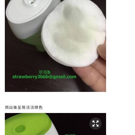
倒出後呈現淡淡綠色