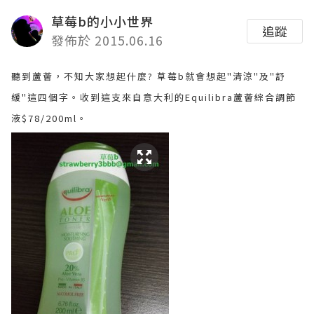
草莓b的小小世界
追蹤
發佈於 2015.06.16
聽到蘆薈，不知大家想起什麼? 草莓b就會想起"清涼"及"舒
緩"這四個字。收到這支來自意大利的Equilibra蘆薈綜合調節
液$78/200ml。