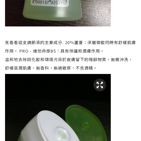
見看看這支調節液的主要成分: 20％蘆薈：深層御妝同時有舒緩肌膚
作用。 PRO - 維他命原B5：具有保護和潤膚作用。
溫和地去除因化妝和環境污染於皮膚留下的殘餘物質，無需沖洗，
舒緩滋潤肌膚，無香料，無過敏原，不含酒精。