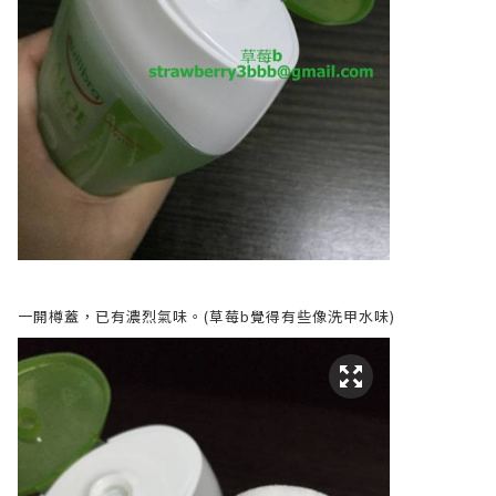
一開樽蓋，已有濃烈氣味。(草莓b覺得有些像洗甲水味)