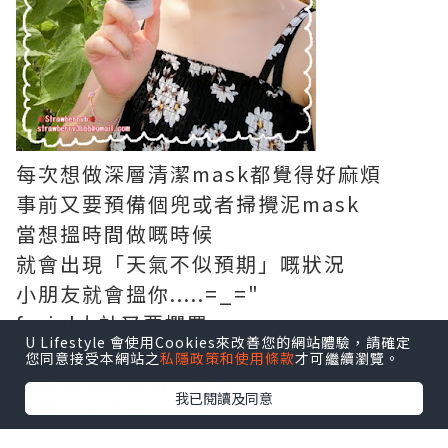
每次想做深層清潔mask都覺得好麻煩
事前又要預備個兜或者掃攪泥mask
當想搵時間做嘅時候
就會出現「天氣不似預期」嘅狀況
小朋友就會搵你.....=_="
facial大計又要擱置
U Lifestyle 會使用Cookies來改善您的網站體驗，請確定
日子有功
您同意接受本網站之
私隱政策和使用條款
才可繼續瀏覽。
積積埋埋啲角質、黑頭
我已閱讀及同意
我嘅皮膚真係好污糟