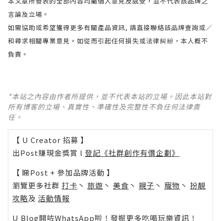
本文章所發表的全部內容均屬個人意見及感受，並不代表該品牌之
言論及立場。
如需協助或希望獲得更多有關產品資訊, 請直接聯絡該品牌查詢或∕
和尋求相關專業意見。如從而引起任何損失或法律糾紛，本人概不
負責。
*本站之內容由作者所提供，並不代表本站的立場。因此本站對
所有博客的立場、真實性、準確性及完整性不負任何法律責
任。
【 U Creator 招募 】
出Post賺現金獎賞 l
登記《社群創作有價企劃》
【 睇Post + 參加品牌活動 】
瀏覽更多社群
打卡
丶
旅遊
丶
美食
丶
親子
丶
寵物
丶
扮靚
攻略
及
活動情報
U Blog開咗WhatsApp啦！發掘更多吃喝玩樂資訊！