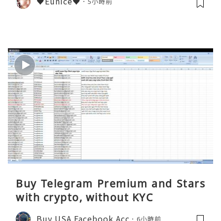
♥Eunice♥
5小時前
Buy Telegram Premium and Stars
with crypto, without KYC
Buy USA Facebook Acc
6小時前