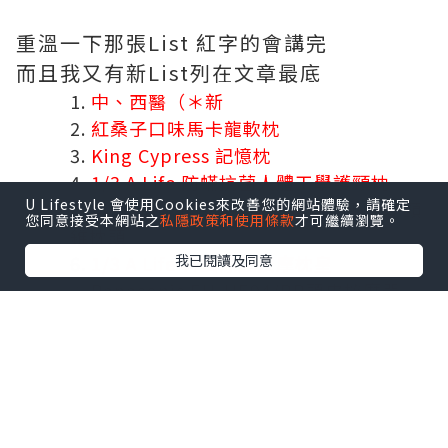
重溫一下那張List 紅字的會講完
而且我又有新List列在文章最底
中、西醫（＊新
紅桑子口味馬卡龍軟枕
King Cypress 記憶枕
1/3 A Life 防蟎抗菌人體工學護頸枕
U Lifestyle 會使用Cookies來改善您的網站體驗，請確定
可組合/分拆式方形棉花及圓柱形蕎麥頸
您同意接受本網站之
私隱政策和使用條款
才可繼續瀏覽。
錐枕頭
1/3 A Life 科技涼感按摩枕皇
我已閱讀及同意
Panasonic EH-HE94/RP頭皮按摩器
Wonder Sonic超聲波清潔/導入儀
Freeplus潔臉泡沫
、導入精華
太陽社透明質酸/玻尿酸原液
日拋式洗面巾
森下仁丹法令紋貼