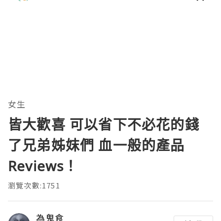
理。通过直观的可视化数据，它将抽象
的性能问题具象化为代码行号。对于一
名追求卓越的Java
女生
皆大歡喜 可以省下不必花的錢
了兄弟姊妺們 血一般的產品
Reviews！
瀏覽次數:1751
為鬼食