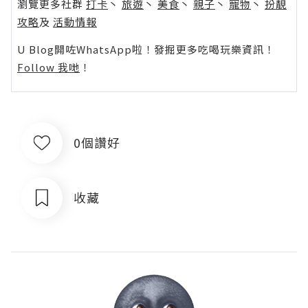
瀏覽更多社群
打卡
丶
旅遊
丶
美食
丶
親子
丶
寵物
丶
扮靚
攻略
及
活動情報
U Blog開咗WhatsApp啦！發掘更多吃喝玩樂資訊！
Follow 我哋
！
0個讚好
收藏