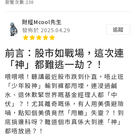
瀏覽次數:230
財經Mcool先生
追蹤
發佈於 2025.04.29
前言：股市如戰場，這次連
「神」都難逃一劫？！
喂喂喂！聽講最近股市跌到仆直，唔止班
「少年股神」輸到褲都甩埋，連浸過鹹
水、退休歎緊世界嘅基金經理人都「中
伏」？！尤其離奇嘅係，有人用美債避險
喎，點知個美債竟然「甩轆」失靈？！到
底搞邊科呀？難道個市真係大到連「神」
都唔放過？！