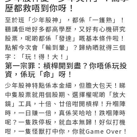
歷都救唔到你呀！
至於班「少年股神」，都係「一鑊熟」！
聽講佢哋好多都高學歷，又好有心機研究
股票，呢啲都係「發達」嘅基本條件啦！
點解今次會「輸到暈」？歸納晒就得三個
字：「玩！得！大！」
第一宗罪：槓桿開到盡？你唔係玩投
資，係玩「命」呀！
少年股神特點係本金細，但膽大包天！睇
中隻股票就用個股期、選擇權呢啲「放大
鏡」工具，十倍、廿倍咁開槓桿！升嗰陣
時，一日賺一倍，真係笑哈哈！跌嗰陣時
呢？一隻跌停板，就血本無歸！好似打機
咁，一隻怪獸打中你，你就Game Over！