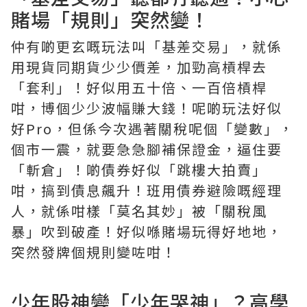
賭場「規則」突然變！
仲有啲更玄嘅玩法叫「基差交易」，就係
用現貨同期貨少少價差，加勁高槓桿去
「套利」！好似用五十倍、一百倍槓桿
咁，博個少少波幅賺大錢！呢啲玩法好似
好Pro，但係今次遇著關稅呢個「變數」，
個市一震，就要急急腳補保證金，逼住要
「斬倉」！啲債券好似「跳樓大拍賣」
咁，搞到債息飆升！班用債券避險嘅經理
人，就係咁樣「莫名其妙」被「關稅風
暴」吹到破產！好似喺賭場玩得好地地，
突然發牌個規則變咗咁！
少年股神變「少年哭神」？高學