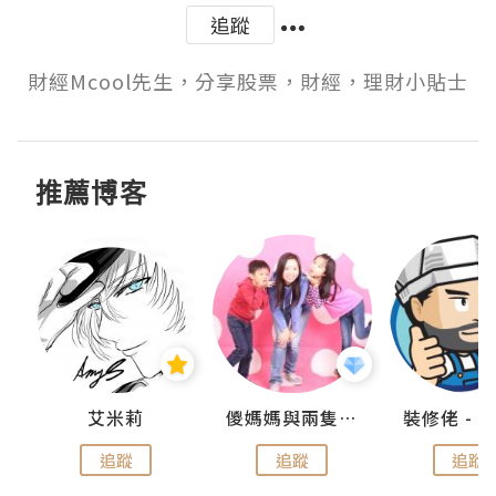
追蹤
財經Mcool先生，分享股票，財經，理財小貼士
推薦博客
點滴
艾米莉
儍媽媽與兩隻小魔怪之家
追蹤
追蹤
追蹤