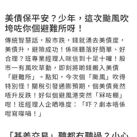
美債保平安？少年，這次颱風吹
垮咗你個避難所呀！
傳統智慧話，股市跌，錢就湧去美債度，
美債升，避險成功！係咪聽落好簡單、好
合理？班專業經理人咪信到十足十囉！股
市一有風吹草動，即刻將啲錢搬入美債
「避難所」。點知，今次個「颱風」吹得
特別怪！關稅引發通膨預期，個美債竟然
唔升反跌！好似個避風港突然「冧咗棚」
咁！班經理人企晒喺度：「吓？劇本唔係
咁寫㗎喎！」
「基差交易」聽都冇聽過？小心