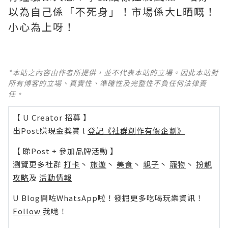
以為自己係「不死身」！市場係大L晒嘅！
小心為上呀！
*本站之內容由作者所提供，並不代表本站的立場。因此本站對
所有博客的立場、真實性、準確性及完整性不負任何法律責
任。
【 U Creator 招募 】
出Post賺現金獎賞 l
登記《社群創作有價企劃》
【 睇Post + 參加品牌活動 】
瀏覽更多社群
打卡
丶
旅遊
丶
美食
丶
親子
丶
寵物
丶
扮靚
攻略
及
活動情報
U Blog開咗WhatsApp啦！發掘更多吃喝玩樂資訊！
Follow 我哋
！