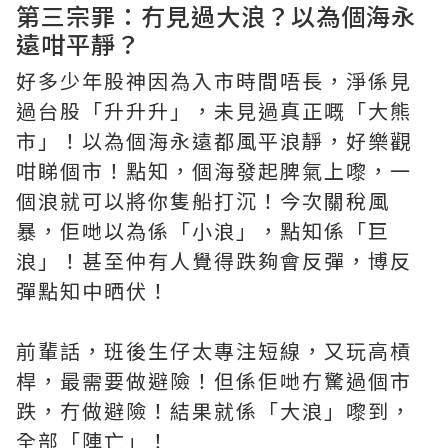
第三宗罪：冇見過大浪？以為個海永
遠咁平靜？
好多少年股神因為入市時間唔長，淨係見
過台股「升升升」，未見過真正嘅「大熊
市」！以為個海永遠都風平浪靜，好樂觀
咁睇個市！點知，個海發起脾氣上嚟，一
個浪就可以將你隻船打沉！今次關稅風
暴，佢哋以為係「小浪」，點知係「巨
浪」！甚至仲有人覺得跌夠會反彈，博反
彈點知中晒伏！
前輩話，班後生仔太專注短線，又玩高槓
桿，最需要做避險！但係佢哋冇驚過個市
跌，冇做避險！結果就係「大浪」嚟到，
全部「陣亡」！