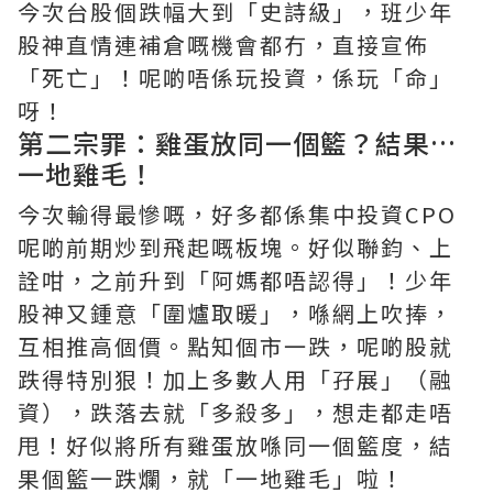
今次台股個跌幅大到「史詩級」，班少年
股神直情連補倉嘅機會都冇，直接宣佈
「死亡」！呢啲唔係玩投資，係玩「命」
呀！
第二宗罪：雞蛋放同一個籃？結果…
一地雞毛！
今次輸得最慘嘅，好多都係集中投資CPO
呢啲前期炒到飛起嘅板塊。好似聯鈞、上
詮咁，之前升到「阿媽都唔認得」！少年
股神又鍾意「圍爐取暖」，喺網上吹捧，
互相推高個價。點知個市一跌，呢啲股就
跌得特別狠！加上多數人用「孖展」（融
資），跌落去就「多殺多」，想走都走唔
甩！好似將所有雞蛋放喺同一個籃度，結
果個籃一跌爛，就「一地雞毛」啦！