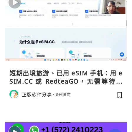
短期出境旅游、已用 eSIM 手机：用 e
SIM.CC 或 RedteaGO，无需等待收
货。需要“当地号码 + 通话短信”（如
正版软件分享
8分鐘前
打车、外卖、客户联络）：优先 Redt
eaGO（明确提供通话短信套餐）。长