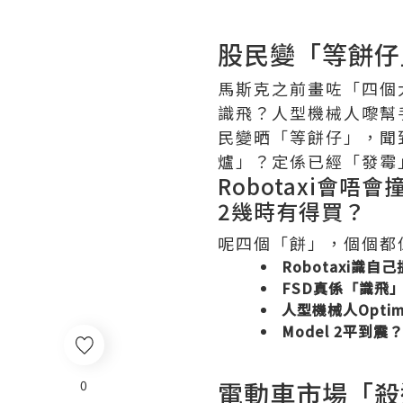
股民變「等餅仔
馬斯克之前畫咗「四個大
識飛？人型機械人嚟幫手
民變晒「等餅仔」，聞
爐」？定係已經「發霉
Robotaxi會
2幾時有得買？
呢四個「餅」，個個都
Robotaxi識自
FSD真係「識飛
人型機械人Opti
Model 2平到震
電動車市場「殺
0