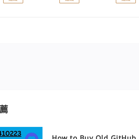
薦
How to Buy Old GitHub 