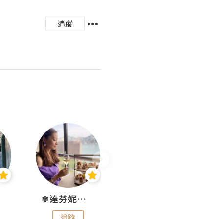
追蹤
✾達芬妮•愛孩子•愛生活✾
wendysugar享受生活gogogo
追蹤
追蹤