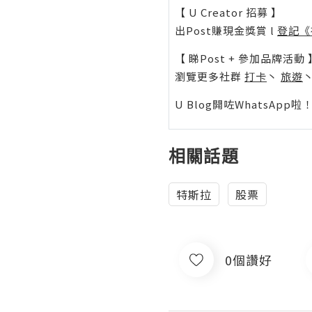
【 U Creator 招募 】
出Post賺現金獎賞 l
登記《
【 睇Post + 參加品牌活動 
瀏覽更多社群
打卡
丶
旅遊
U Blog開咗WhatsAp
相關話題
特斯拉
股票
0個讚好