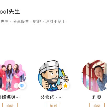
ool先生
ol先生，分享股票，財經，理財小貼士
儍媽媽與兩隻小魔怪之家
裝修佬 - 香港一站式網上裝修平台
利奧
追蹤
追蹤
追蹤