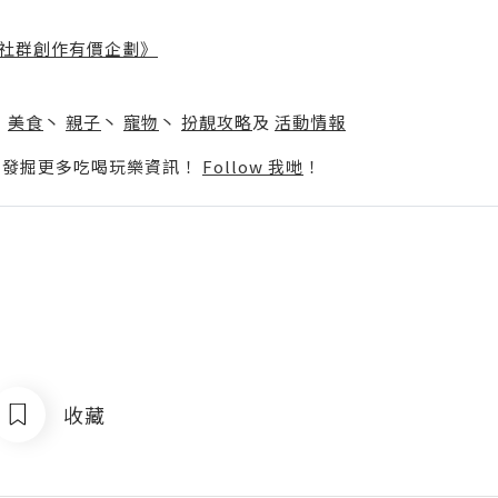
社群創作有價企劃》
】
丶
美食
丶
親子
丶
寵物
丶
扮靚攻略
及
活動情報
p啦！發掘更多吃喝玩樂資訊！
Follow 我哋
！
收藏