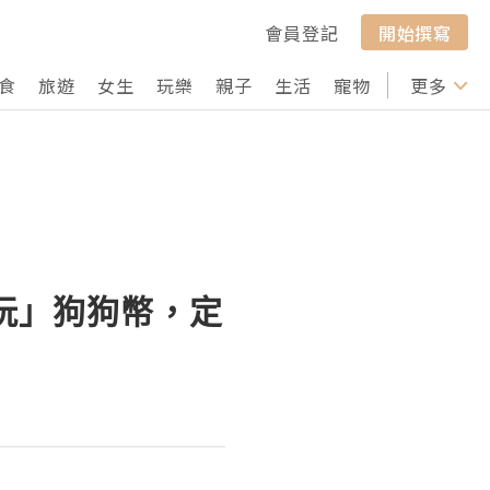
會員登記
開始撰寫
食
旅遊
女生
玩樂
親子
生活
寵物
行山
更多
打卡
「玩」狗狗幣，定