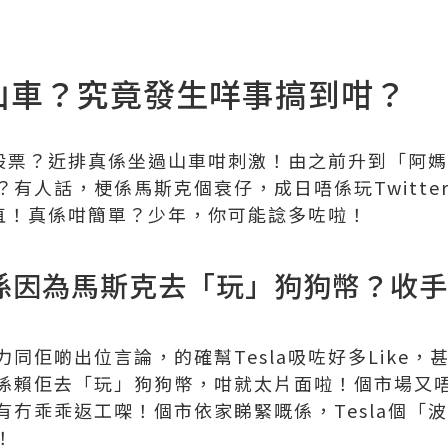
過山車？究竟發生咩事搞到咁？
la股票？近排真係坐過山車咁刺激！由之前升到「阿
有人話，梗係馬斯克個衰仔，成日唔係玩Twitte
仆直！真係咁簡單？少年，你可能諗多咗啦！
a跌係因為馬斯克去「玩」狗狗幣？收
同佢啲出位言論，的確幫Tesla吸咗好多Like
係賴佢去「玩」狗狗幣，咁就太片面啦！個市場又
有冇乖乖返工㗎！個市依家睇緊嘅係，Tesla個「
！