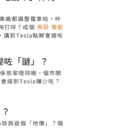
統車廠都識整電車啦，仲
唔夠打呀？成個
美股 電動
到Tesla點解會遲咗
變咗「謎」？
但係依家唔同喇，個市開
搞到Tesla賺少咗？
」？
係咪跌返個「地價」？個