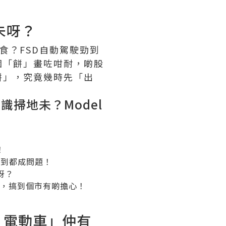
未呀？
食？FSD自動駕駛勁到
，個「餅」畫咗咁耐，啲股
餅」，究竟幾時先「出
識掃地未？Model
！
過到都成問題！
呀？
，搞到個市有啲擔心！
 電動車」仲有