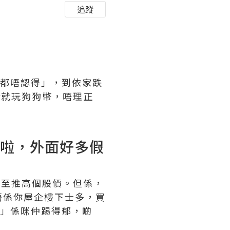
追蹤
媽都唔認得」，到依家跌
r就玩狗狗幣，唔理正
手啦，外面好多假
，甚至推高個股價。但係，
唔係你屋企樓下士多，買
波」係咪仲踢得郁，啲