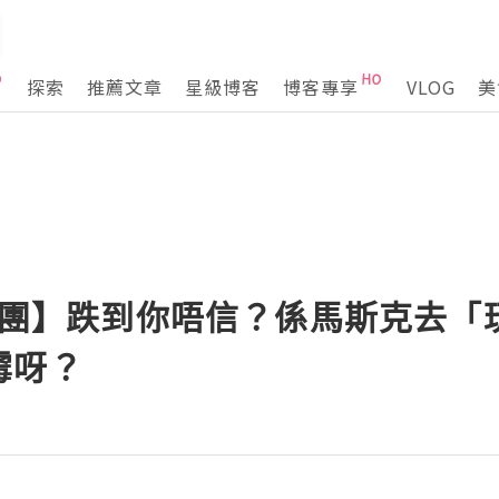
探索
推薦文章
星級博客
博客專享
VLOG
美
價謎團】跌到你唔信？係馬斯克去
霉呀？