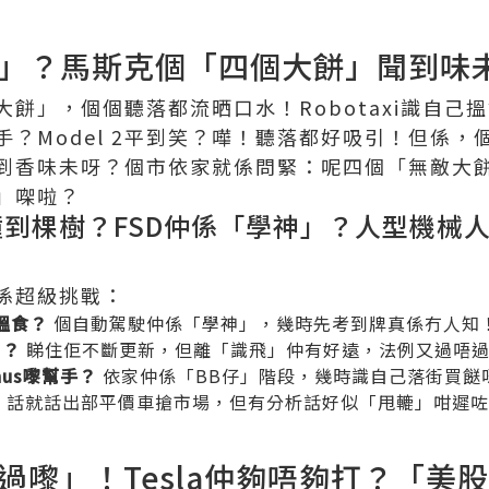
」？馬斯克個「四個大餅」聞到味
餅」，個個聽落都流晒口水！Robotaxi識自己搵
？Model 2平到笑？嘩！聽落都好吸引！但係
到香味未呀？個市依家就係問緊：呢四個「無敵大
」㗎啦？
唔會撞到棵樹？FSD仲係「學神」？人型機械人
係超級挑戰：
己搵食？
個自動駕駛仲係「學神」，幾時先考到牌真係冇人知
」？
睇住佢不斷更新，但離「識飛」仲有好遠，法例又過唔
mus嚟幫手？
依家仲係「BB仔」階段，幾時識自己落街買餸
？
話就話出部平價車搶市場，但有分析話好似「甩轆」咁遲咗
過嚟」！Tesla仲夠唔夠打？「美股