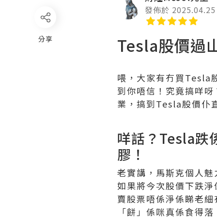
發佈於 2025.04.25
分享
Tesla股價
喂，大家有冇買Tes
到你唔信！究竟搞咩呀？
業，搞到Tesla股價
咩話？Tesl
膠！
老實講，馬斯克個人魅力
如果將今次股價下跌淨
賣股票唔係淨係睇老細
「餅」係咪真係食得落