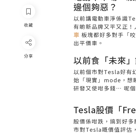
邊個夠惡？
以前講電動車淨係識Te
收藏
有啲新品牌又平又正！人
車
板塊都好多對手「咬
出平價車。
分享
以前食「未來」
以前個市對Tesla
始「現實」mode，想
研發又使咁多錢… 呢
Tesla股價「F
股價係咁跌，搞到好多
市對Tesla嘅價值評