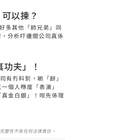
」可以揀？
有好多其他「師兄弟」同
課，分析吓邊間公司真係
真功夫」！
公司有冇料到，啲「餅」
克一個人喺度「表演」
「真金白銀」！咁先係理
及完整性不負任何法律責任。