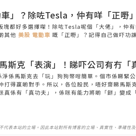
動車」？除咗Tesla，仲有咩「正嘢
板塊都好多選擇㗎！除咗Tesla呢個「大佬」，仲
啲其他
美股 電動車
嘅「正嘢」？記得自己做吓功
馬斯克「表演」！睇吓公司有冇「
跌唔係淨係馬斯克去「玩」狗狗幣咁簡單。個市係睇緊
仲打得贏啲對手。所以，各位股民，唔好齋睇馬斯
咪真係有「真功夫」，係咪有能力將啲「餅」變成
並不代表本站的立場。因此本站對所有博客的立場、真實性、準確性