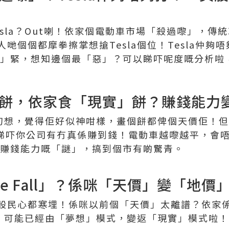
sla？Out喇！依家個電動車市場「殺過嚟」，傳
哋個個都摩拳擦掌想搶Tesla個位！Tesla仲夠
」緊，想知邊個最「惡」？可以睇吓呢度嘅分析啦，講
餅，依家食「現實」餅？賺錢能力
好有幻想，覺得佢好似神咁樣，畫個餅都俾個天價佢！
睇吓你公司有冇真係賺到錢！電動車越嚟越平，會唔會
個賺錢能力嘅「謎」，搞到個市有啲驚青。
ree Fall」？係咪「天價」變「地價
股民心都寒埋！係咪以前個「天價」太離譜？依家
估，可能已經由「夢想」模式，變返「現實」模式啦！