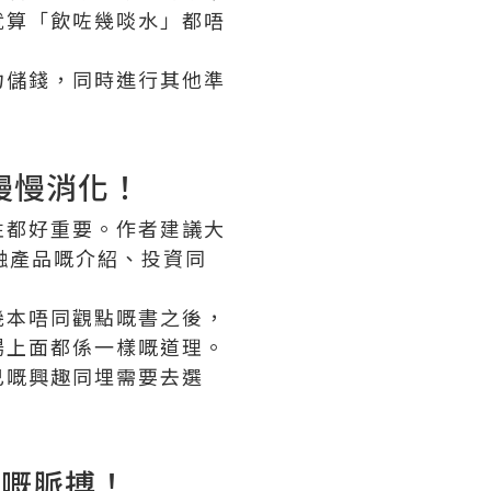
就算「飲咗幾啖水」都唔
力儲錢，同時進行其他準
慢慢消化！
性都好重要。作者建議大
融產品嘅介紹、投資同
幾本唔同觀點嘅書之後，
場上面都係一樣嘅道理。
己嘅興趣同埋需要去選
場嘅脈搏！