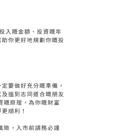
投入嘅金額、投資嘅年
幫助你更好地規劃你嘅投
一定要做好充分嘅準備，
以及搵到志同道合嘅朋友
資嘅原理，為你嘅財富
得更順利！
風險，入市前請務必謹