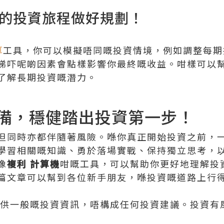
的投資旅程做好規劃！
算
工具，你可以模擬唔同嘅投資情境，例如調整每期
睇吓呢啲因素會點樣影響你最終嘅收益。咁樣可以
了解長期投資嘅潛力。
備，穩健踏出投資第一步！
但同時亦都伴隨著風險。喺你真正開始投資之前，
學習相關嘅知識、勇於落場實戰、保持獨立思考，
像
複利 計算機
咁嘅工具，可以幫助你更好地理解投
篇文章可以幫到各位新手朋友，喺投資嘅道路上行
供一般嘅投資資訊，唔構成任何投資建議。投資有