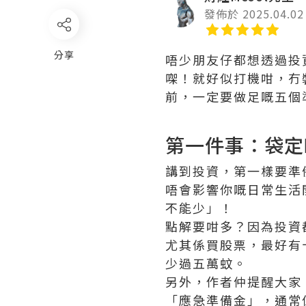
發佈於 2025.04.02
分享
唔少朋友仔都想透過投
㗎！就好似打機咁，冇裝
前，一定要做足嘅五個
第一件事：袋定
講到投資，第一樣要準
唔會影響你嘅日常生活
不能少」！
點解要咁多？因為投資
尤其係買股票，最好有
少過五萬蚊。
另外，作者仲提醒大家
「應急準備金」，通常