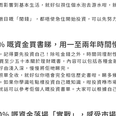
而影響到基本生活，就好似孭住個水泡去游水咁，
數目嘅「閒錢」，都唔使急住開始投資，可以先努
5% 嘅資金買書睇，用一至兩年時間
，記得要先投資自己！除咗金錢之外，時間同埋耐
金去買至少五十本關於理財嘅書，內容可以包括各種金
好由淺入深，慢慢將佢哋睇完。
照單全收，就好似你唔會完全相信歷史書咁。睇多
。如果你學識咗點樣投資自己嘅知識，咁投資喺市
就話可以參考佢個人嘅投資書單。大家可以根據自
20% 嘅資金落場「實戰」，感受市