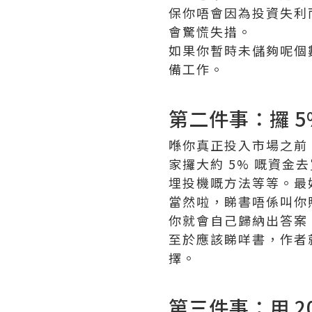
保你唔會因為投資失利
會驚慌失措。
如果你暫時未儲夠呢個
備工作。
第二件事：攞 
喺你真正投入市場之前
家攞大約 5% 嘅資
埋投機嘅方法等等。最
當然啦，睇書唔係叫你
你就會自己歸納出答案
至於應該睇咩書，作者
擇。
第三件事：用 