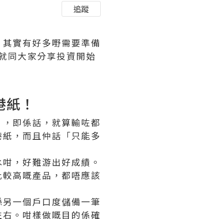
追蹤
，其實有好多嘢需要準備
次就同大家分享投資開始
港紙！
」，即係話，就算輸咗都
港紙，而且仲話「只能多
水咁，好難游出好成績。
比較高嘅產品，都唔應該
喺另一個戶口度儲備一筆
左右。咁樣做嘅目的係確