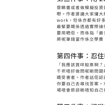
齋睇書或者做模擬投資
嘢。作者建議大家攞大
work，但係亦都有好
最緊要嘅係透過實際操
要用晒佢，而係指「最
將呢筆錢當作係交學費
第四件事：忍住
「我應該買咩股票啊？
千祈唔好做問呢啲問題
嘅受害者。作者話佢認
你要自己去尋找答案。
場唔會原諒啲唔知自己