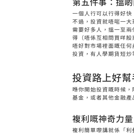
第五件事：搵啲
一個人行可以行得好快
不過，投資就唔啱一大
需要好多人，搵一至兩
得（唔係互相問買咩股
唔好對市場裡面嘅任何
投資，有人學期貨短炒
投資路上好幫
喺你開始投資嘅時候，
基金，或者其他金融產
複利嘅神奇力量
複利簡單嚟講就係「利