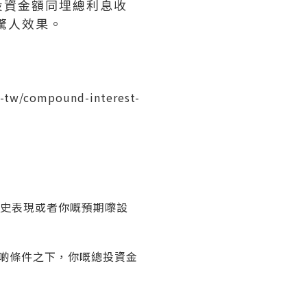
投資金額同埋總利息收
驚人效果。
h-tw/compound-interest-
史表現或者你嘅預期嚟設
啲條件之下，你嘅總投資金