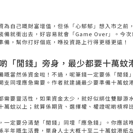
資為自己嘅財富增值，但係「心郁郁」想入市之前
備就衝出去，好容易就會「Game Over」。今
準備，幫你打好個底，喺投資路上行得更穩更遠！
啲「閒錢」旁身，最少都要十萬蚊
備嘅當然係資金啦！不過，呢筆錢一定要係「閒錢
開支同埋應急需要。作者就建議最少要準備十萬蚊
都需要靈活性，如果資金太少，就好似綁住雙腳游
十萬蚊以上；就算係期貨、選擇權、權證呢啲槓桿
，一定要分清楚「閒錢」同埋「應急錢」。你應該
係半年嘅生活費，單身人士大概十至二十萬蚊港紙