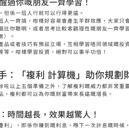
醒過你嘅朋友一齊學習！
，但係一班人行就可以行得更遠。
班人一齊搞，咁樣好容易會產生羊群效應，大家只
個比你聰明，或者思考比較客觀理性嘅朋友一齊學
票）。
產品或者技巧有預設立場，互相學習唔同領域嘅投
等等。咁樣學習投資，絕對可以事半功倍！
手：「複利 計算機」助你規劃
除咗以上五個準備之外，了解複利嘅威力都非常重
品，複利都可以為你嘅財富帶來長遠嘅增長。
：時間越長，效果越驚人！
疊利」，即係你賺到嘅利息，喺下一次計息嘅時候