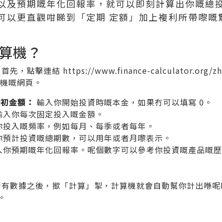
以及預期嘅年化回報率，就可以即刻計算出你嘅總
可以更直觀咁睇到「定期 定額」加上複利所帶嚟嘅
算機？
首先，點擊連結
https://www.finance-calculator.org/z
機嘅網頁。
期初金額：
輸入你開始投資時嘅本金，如果冇可以填寫 0。
輸入你每次固定投入嘅金額。
你投入嘅頻率，例如每月、每季或者每年。
你預計投資嘅總期數，可以用年或者月嚟表示。
入你預期嘅年化回報率。呢個數字可以參考你投資嘅產品嘅歷
有數據之後，撳「計算」掣，計算機就會自動幫你計出喺呢
。