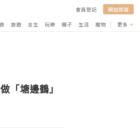
會員登記
開始撰寫
食
旅遊
女生
玩樂
親子
生活
寵物
行山
更多
打卡
想做「塘邊鶴」