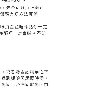
動，先至可以真正學到
會發現有啲方法真係
 嘅資金並唔係話你一定
係你都唔一定會輸。不妨
」，或者喺金融風暴之下
。遇到呢啲問題嘅時候，
但係同上帝唔同嘅係，市