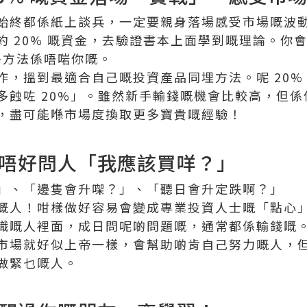
始終都係紙上談兵，一定要親身落場感受市場嘅波
約 20% 嘅資金，去驗證書本上面學到嘅理論。你
多方法係唔啱你嘅。
作，搵到最適合自己嘅投資產品同埋方法。呢 20%
多蝕咗 20%」。雖然新手輸錢嘅機會比較高，但
，盡可能喺市場度換取更多寶貴嘅經驗！
唔好問人「我應該買咩？」
」、「邊隻會升㗎？」、「聽日會升定跌啊？」
嘅人！咁樣做好容易會變成專業投資人士嘅「點心
識嘅人裡面，成日問呢啲問題嘅，通常都係輸錢嘅
市場就好似上帝一樣，會幫助啲肯自己努力嘅人，
做緊乜嘅人。