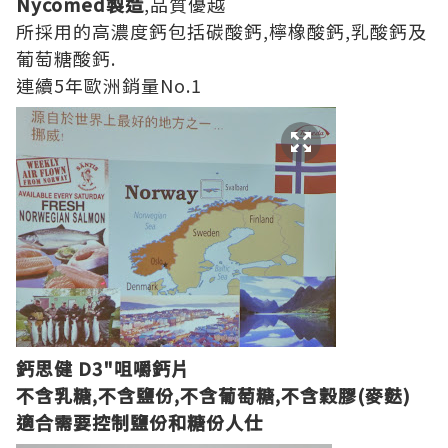
Nycomed製造
,品質優越
所採用的高濃度鈣包括碳酸鈣,檸橡酸鈣,乳酸鈣及
葡萄糖酸鈣.
連續5年歐洲銷量No.1
鈣思健 D3"
咀嚼鈣
片
不含乳糖,不含
鹽份,不含葡萄糖,不含穀膠(麥麩)
適合需要控制鹽份和糖份人仕