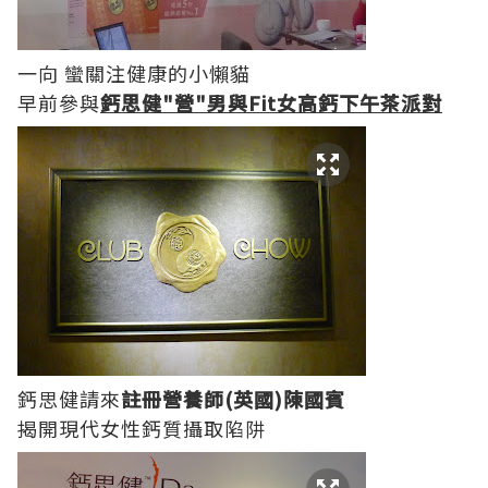
一向 蠻關注健康的小懶貓
早前參與
鈣思健"營"男與Fit女高鈣下午茶派對
鈣思健請來
註冊營養師(英國)陳國賓
揭開現代女性鈣質攝取陷阱