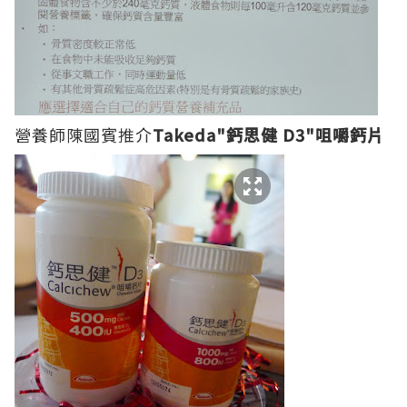
營養師陳國賓推介
Takeda"鈣思健 D3"
咀嚼鈣
片