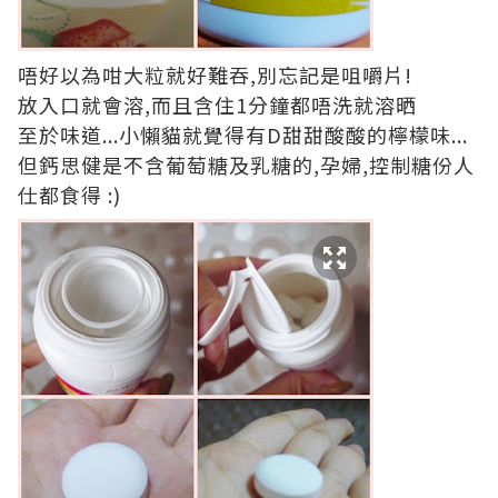
唔好以為咁大粒就好難吞,別忘記是咀嚼片!
放入口就會溶,而且含住1分鐘都唔洗就溶晒
至於味道...小懶貓就覺得有D甜甜酸酸的檸檬味...
但鈣思健是不含葡萄糖及乳糖的,孕婦,控制糖份人
仕都食得 :)