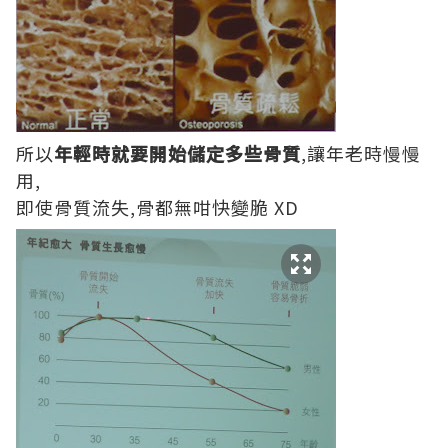
所以
年輕時就要開始儲定多些骨質
,讓年老時慢慢
用,
即使骨質流失,骨都無咁快變脆 XD