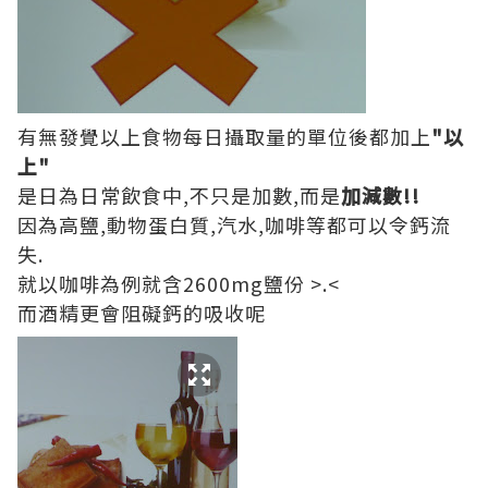
有無發覺以上食物每日攝取量的單位後都加上
"以
上"
是日為日常飲食中,不只是加數,而是
加減數!!
因為高鹽,動物蛋白質,汽水,咖啡等都可以令鈣流
失.
就以咖啡為例就含2600mg鹽份 >.<
而酒精更會阻礙鈣的吸收呢