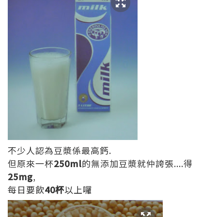
不少人認為豆漿係最高鈣.
但原來一杯
250ml
的無添加豆漿就仲誇張....得
25mg
,
每日要飲
40杯
以上囉