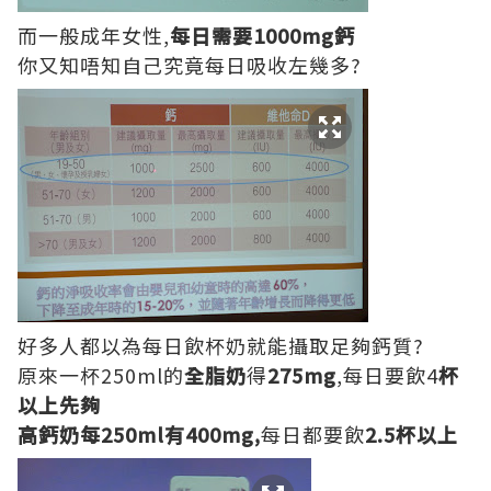
而一般成年女性,
每日需要1000mg鈣
你又知唔知自己究竟每日吸收左幾多?
好多人都以為每日飲杯奶就能攝取足夠鈣質?
原來一杯250ml的
全脂奶
得
275mg
,每日要飲4
杯
以上先夠
高鈣奶每250ml有400mg,
每日都要飲
2.5杯以上