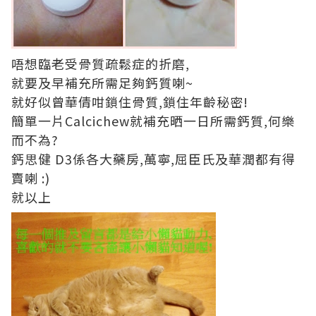
唔想臨老受骨質疏鬆症的折磨,
就要及早補充所需足夠鈣質喇~
就好似曾華倩咁鎖住骨質,鎖住年齡秘密!
簡單一片Calcichew就補充晒一日所需鈣質,何樂
而不為?
鈣思健 D3係各大藥房,萬寧,屈臣氏及華潤都有得
賣喇 :)
就以上