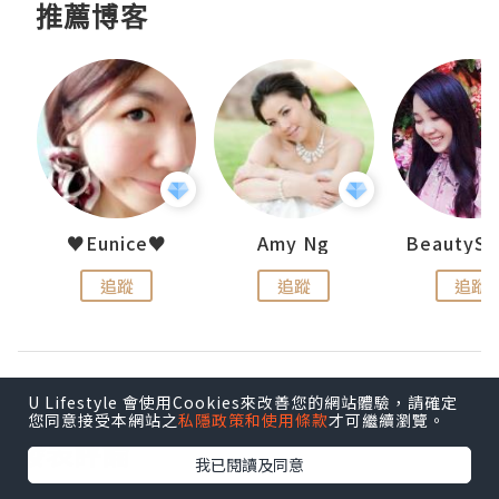
推薦博客
h 夏沫
♥Eunice♥
Amy Ng
追蹤
追蹤
追蹤
U Lifestyle 會使用Cookies來改善您的網站體驗，請確定
您同意接受本網站之
私隱政策和使用條款
才可繼續瀏覽。
發表評論
我已閱讀及同意