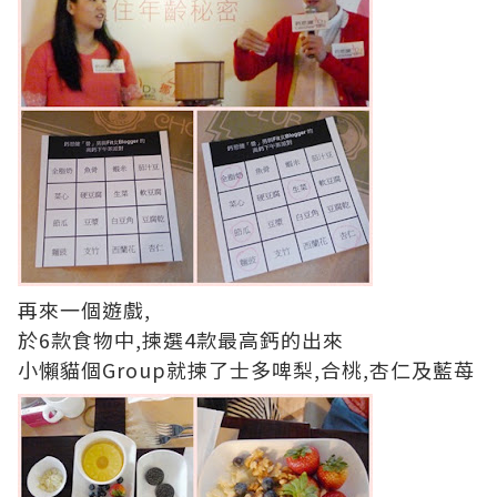
再來一個遊戲,
於6款食物中,揀選4款最高鈣的出來
小懶貓個Group就揀了士多啤梨,合桃,杏仁及藍苺