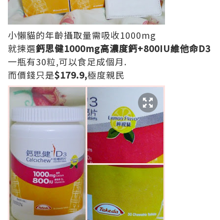
小懶貓的年齡攝取量需吸收1000mg
就揀選
鈣思健1000mg高濃度鈣+800IU維他命D3
一瓶有30粒,可以食足成個月.
而價錢只是
$179.9,
極度親民