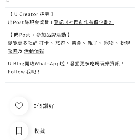
【 U Creator 招募 】
出Post賺現金獎賞 l
登記《社群創作有價企劃》
【 睇Post + 參加品牌活動 】
瀏覽更多社群
打卡
丶
旅遊
丶
美食
丶
親子
丶
寵物
丶
扮靚
攻略
及
活動情報
U Blog開咗WhatsApp啦！發掘更多吃喝玩樂資訊！
Follow 我哋
！
0個讚好
收藏