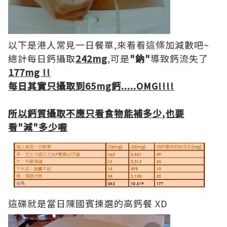
以下是港人常見一日餐單,來看看這條加減數吧~
總計每日鈣攝取
242mg
,可是
"鈉"
導致鈣流失了
177mg !!
每日其實只攝取到65mg鈣.....OMG!!!!
所以鈣質攝取不應只看食物能補多少,也要
看"減"多少喔
這碟就是當日陳國賓揀選的高鈣餐 XD