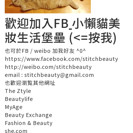
歡迎加入FB
小懶貓美
妝生活堡壘
(<=按我)
也可於
FB
/
weibo
加我好友 ^0^
https://www.facebook.com/
stitchbeauty
http://weibo.com/stitchbeauty
email
:
stitchbeauty@
gmail.com
也歡迎瀏覧其他網址
The Ztyle
Beautylife
MyAge
Beauty Exchange
Fashion & Beauty
she.com