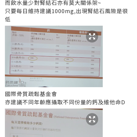
而飲水量少對腎結石亦有莫大關係架~
只要每日維持建議1000mg,出現腎結石風險是很
低
國際骨質疏鬆基金會
亦建議不同年齡應攝取不同份量的鈣及維他命D