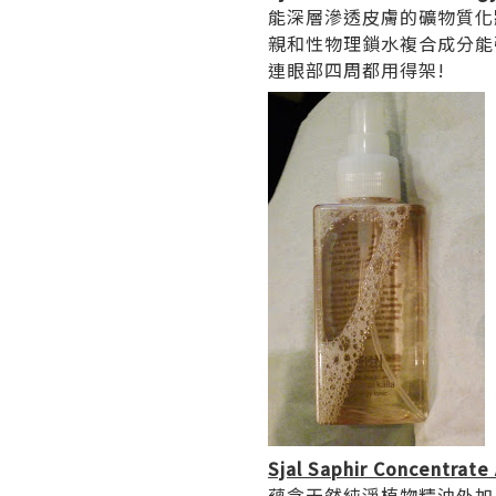
能深層滲透皮膚的礦物質化
親和性物理鎖水複合成分能強
連眼部四周都用得架!
Sjal Saphir Concentrate
蘊含天然純淨植物精油外加