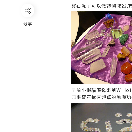
寶石除了可以做飾物擺設,
分享
早前小懶貓應邀來到W Ho
原來寶石還有超卓的護膚功