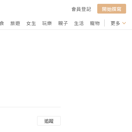
會員登記
開始撰寫
食
旅遊
女生
玩樂
親子
生活
寵物
行山
更多
打卡
追蹤