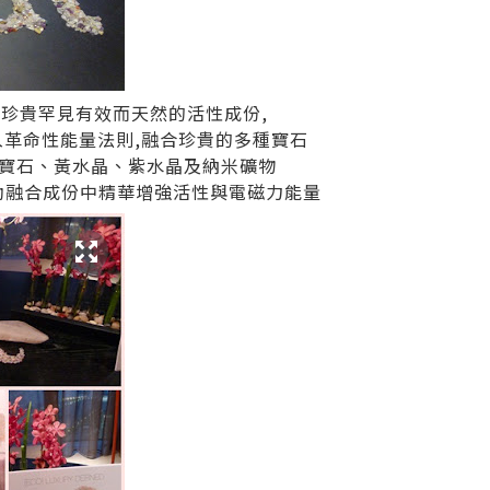
百種珍貴罕見有效而天然的活性成份,
入革命性能量法則,融合珍貴的多種寶石
寶石、黃水晶、紫水晶及納米礦物
協助融合成份中精華增強活性與電磁力能量