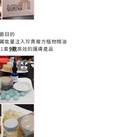
要目的
藏能量注入珍貴複方植物精油
出1套
9款
高效的護膚產品