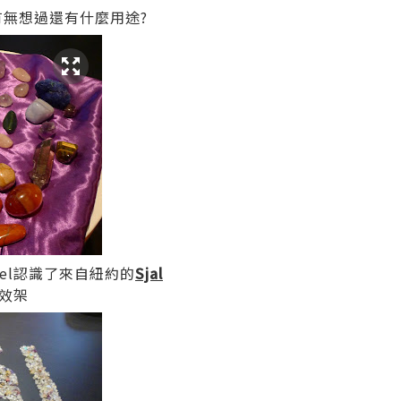
有無想過還有什麼用途?
tel認識了來自紐約的
Sjal
效架