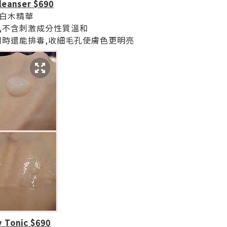
leanser $690
白木精華
,不含刺激成分性質溫和
同時還能排毒,收細毛孔使膚色更明亮
y Tonic $690