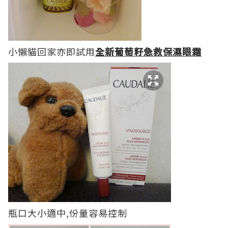
小懶貓回家亦即試用
全新葡萄籽急救保濕眼霜
瓶口大小適中,份量容易控制