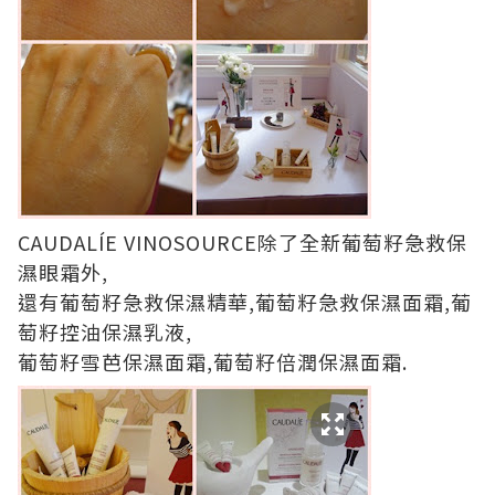
CAUDALÍE VINOSOURCE除了全新葡萄籽急救保
濕眼霜外,
還有葡萄籽急救保濕精華,葡萄籽急救保濕面霜,葡
萄籽控油保濕乳液,
葡萄籽雪芭保濕面霜,葡萄籽倍潤保濕面霜.