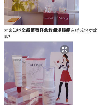
大家知道
全新葡萄籽急救保濕眼霜
有咩成份功效
嗎?