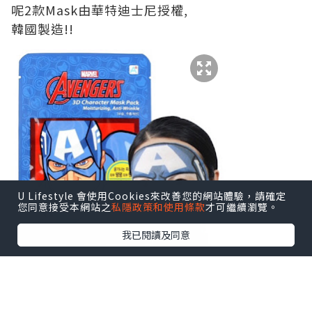
呢2款Mask由華特迪士尼授權,
韓國製造!!
U Lifestyle 會使用Cookies來改善您的網站體驗，請確定
您同意接受本網站之
私隱政策和使用條款
才可繼續瀏覽。
我已閱讀及同意
一盒有5片，每片含27g嘅精華
仲可以同埋男友或老公一齊敷添