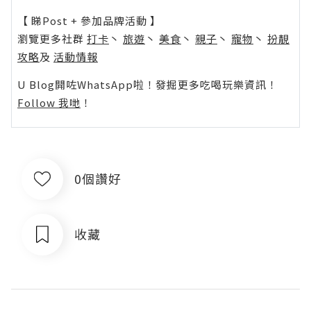
【 睇Post + 參加品牌活動 】
瀏覽更多社群
打卡
丶
旅遊
丶
美食
丶
親子
丶
寵物
丶
扮靚
攻略
及
活動情報
U Blog開咗WhatsApp啦！發掘更多吃喝玩樂資訊！
Follow 我哋
！
0個讚好
收藏