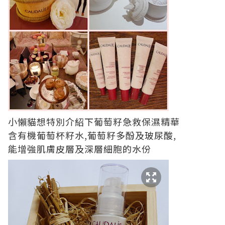
小懶貓想特別介紹下葡萄籽急救保濕精華
含有機葡萄杯籽水,葡萄籽多酚及玻尿酸,
能增強肌膚皮層及深層細胞的水份