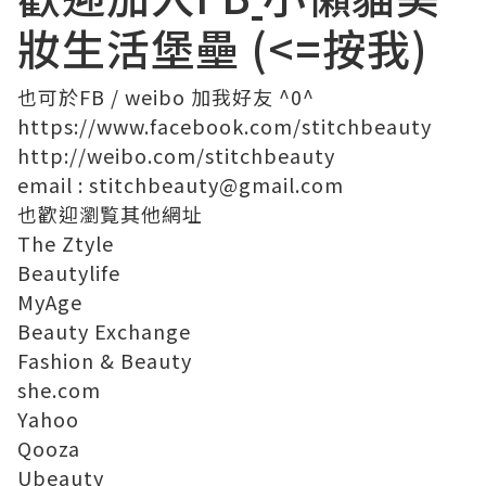
妝生活堡壘
(<=按我)
也可於
FB
/
weibo
加我好友 ^0^
https://www.facebook.com/
stitchbeauty
http://weibo.com/stitchbeauty
email
:
stitchbeauty@
gmail.com
也歡迎瀏覧其他網址
The Ztyle
Beautylife
MyAge
Beauty Exchange
Fashion & Beauty
she.com
Yahoo
Qooza
Ubeauty