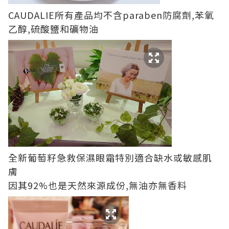
CAUDALIE所有產品均不含paraben防腐劑,苯氧
乙醇,硫酸鹽和礦物油
全新葡萄籽急救保濕眼霜特別適合缺水或敏感肌
膚
因其92%也是天然來源成份,無油亦無香料