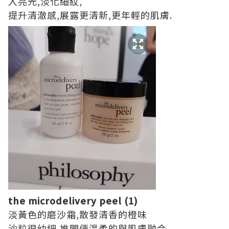
入亮光,淡化細紋,
提升清澈感,展露更清新,更年輕的肌膚.
the microdelivery peel (1)
淡黃色的磨沙霜,散發清香的橙味
沙粒很幼細,推開便温柔的與肌膚融合