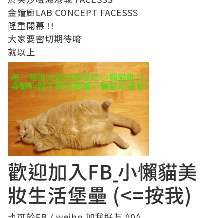
金鐘廊LAB CONCEPT FACESSS
隆重開幕 !!
大家要密切期待唷
就以上
歡迎加入FB
小懶貓美
妝生活堡壘
(<=按我)
也可於
FB
/
weibo
加我好友 ^0^