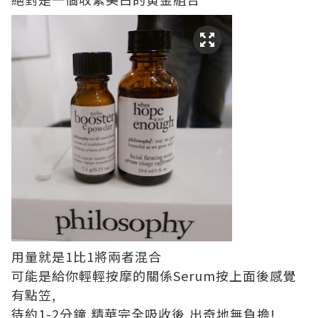
用量就是1比1將兩者混合
可能是給你輕輕按摩的關係Serum按上面後感覺
有點笠,
待約1-2分鐘,精華完全吸收後,出奇地無負擔!