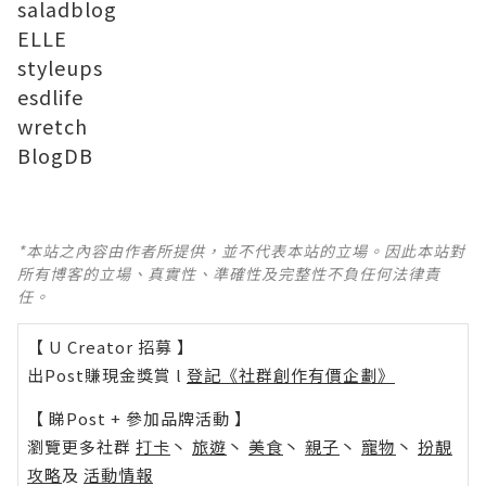
saladblog
ELLE
styleups
esdlife
wretch
BlogDB
*本站之內容由作者所提供，並不代表本站的立場。因此本站對
所有博客的立場、真實性、準確性及完整性不負任何法律責
任。
【 U Creator 招募 】
出Post賺現金獎賞 l
登記《社群創作有價企劃》
【 睇Post + 參加品牌活動 】
瀏覽更多社群
打卡
丶
旅遊
丶
美食
丶
親子
丶
寵物
丶
扮靚
攻略
及
活動情報