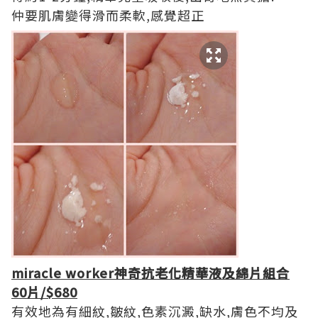
仲要肌膚變得滑而柔軟,感覺超正
miracle worker神奇抗老化精華液及綿片組合
60片/$680
有效地為有細紋,皺紋,色素沉澱,缺水,膚色不均及