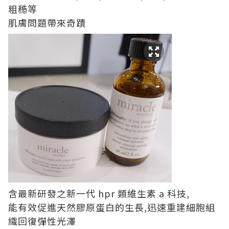
粗糙等
肌膚問題帶來奇蹟
含最新研發之新一代 hpr 類維生素 a 科技,
能有效促進天然膠原蛋白的生長,迅速重建細胞組
織回復彈性光澤