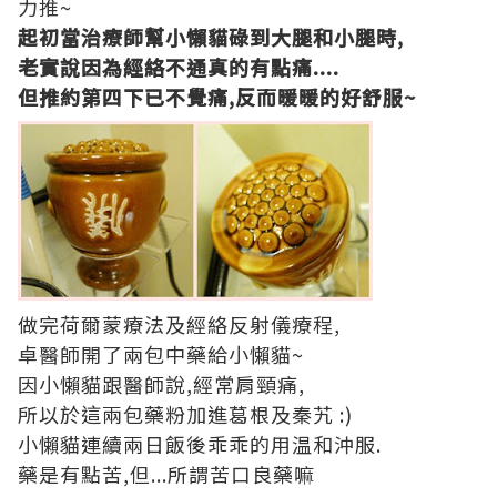
力推~
起初
當治療師幫小懶貓碌到大腿和小腿時,
老實說因為經絡不通
真的有點痛....
但推約第四下已不覺痛,反而暖暖的好舒服~
做完荷爾蒙療法及經絡反射儀療程,
卓醫師開了兩包中藥給小懶貓~
因小懶貓跟醫師說,經常肩頸痛,
所以於這兩包藥粉加進葛根及秦艽 :)
小懶貓連續兩日飯後乖乖的用温和沖服.
藥是有點苦,但...所謂苦口良藥嘛