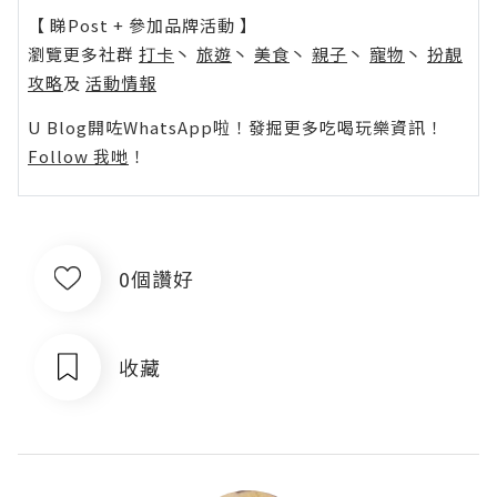
【 睇Post + 參加品牌活動 】
瀏覽更多社群
打卡
丶
旅遊
丶
美食
丶
親子
丶
寵物
丶
扮靚
攻略
及
活動情報
U Blog開咗WhatsApp啦！發掘更多吃喝玩樂資訊！
Follow 我哋
！
0個讚好
收藏