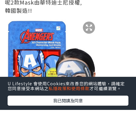
呢2款Mask由華特迪士尼授權,
韓國製造!!
U Lifestyle 會使用Cookies來改善您的網站體驗，請確定
您同意接受本網站之
私隱政策和使用條款
才可繼續瀏覽。
我已閱讀及同意
一盒有5片，每片含27g嘅精華
仲可以同埋男友或老公一齊敷添