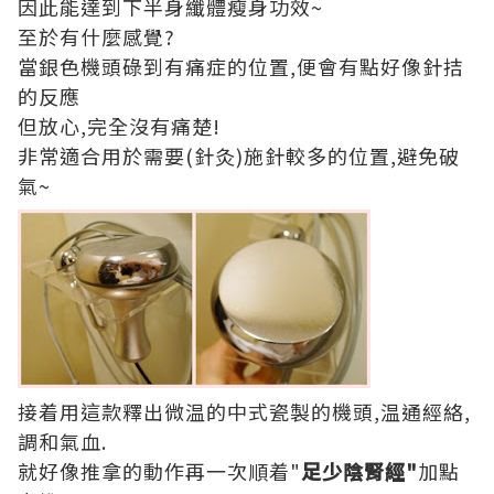
因此能達到下半身纖體瘦身功效~
至於有什麼感覺?
當銀色機頭碌到有痛症的位置,便會有點好像針拮
的反應
但放心,完全沒有痛楚!
非常適合用於需要(針灸)施針較多的位置,避免破
氣~
接着用這款釋出微温的中式瓷製的機頭,温通經絡,
調和氣血.
就好像推拿的動作再一次順着"
足少陰腎經"
加點