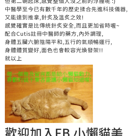
但第二朝起床,感覺整個人沒之前的浮腫呢 :)
中醫學至今已有數千年的歷史揉合先進科技儀器,
又能達到推拿,針炙及温炙之效!
感覺確實是比傳统針炙安全,而且更加省時喔~
配合Cutis註冊中醫師的藥方,內外調理,
身體五臟六腑陰陽平和,五行的氣順暢運行,
身體體質變好,面色也會較容光煥發架!!
就以上
歡迎加入FB
小懶貓美