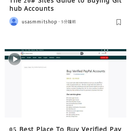
The 20# Sites Guide to Buying Git
hub Accounts
usasmmitshop
5分鐘前
05 Best Place To Buy Verified Pay