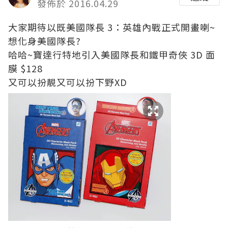
發佈於 2016.04.29
大家期待以既美國隊長 3：英雄內戰正式開畫喇~
想化身美國隊長?
哈哈~寶達行特地引入美國隊長和鐵甲奇俠 3D 面
膜 $128
又可以扮靚又可以扮下野XD