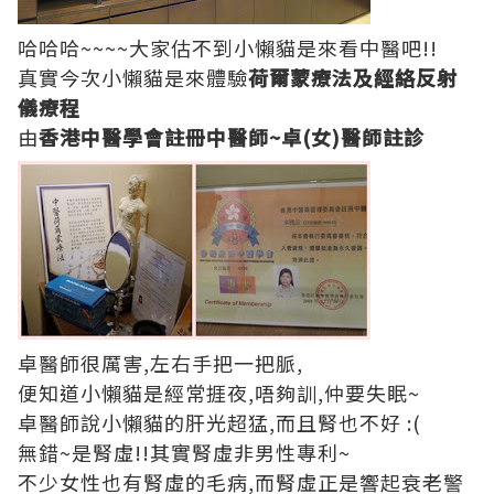
哈哈哈~~~~大家估不到小懶貓是來看中醫吧!!
真實今次小懶貓是來體驗
荷爾蒙療法及經絡反射
儀療程
由
香港中醫學會註冊中醫師~卓(女)醫師註診
卓醫師很厲害,左右手把一把脈,
便知道小懶貓是經常捱夜,唔夠訓,仲要失眠~
卓醫師說小懶貓的肝光超猛,而且腎也不好 :(
無錯~是腎虛!!其實腎虛非男性專利~
不少女性也有腎虛的毛病,而腎虛正是響起衰老警