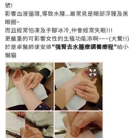
號!
影響血液循環,導致水腫...最常見是眼部浮腫及黑
眼圈~
而且經常怕凍及手腳冰冷,仲會經常失眠!!!
更嚴重的可影響女性的生殖功能添啊~~~(大驚!!)
於是卓醫師便安排
"强腎去水腫療調養療程"
給小
懶貓