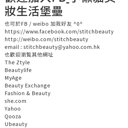
妝生活堡壘
也可於
FB
/
weibo
加我好友 ^0^
https://www.facebook.com/stitchbeauty
http://weibo.com/stitchbeauty
email
:
stitchbeauty@yahoo.com.hk
也歡迎瀏覧其他網址
The Ztyle
Beautylife
MyAge
Beauty Exchange
Fashion & Beauty
she.com
Yahoo
Qooza
Ubeauty