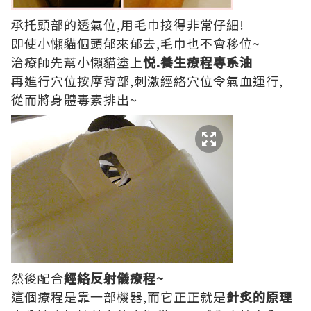
承托頭部的透氣位,用毛巾接得非常仔細!
即使小懶貓個頭郁來郁去,毛巾也不會移位~
治療師先幫小懶貓塗上
悦.養生療程專系油
再進行穴位按摩背部,刺激經絡穴位令氣血運行,
從而將身體毒素排出~
然後配合
經絡反射儀
療程~
這個療程是靠一部機器,而它正正就是
針炙的原理