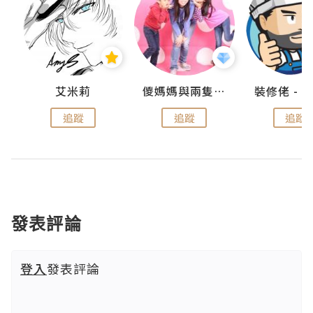
點滴
艾米莉
儍媽媽與兩隻小魔怪之家
追蹤
追蹤
追蹤
發表評論
登入
發表評論