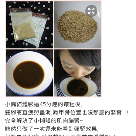
小懶貓體驗過45分鐘的療程後,
雙腳簡直疲勞盡消,肩甲骨位置也沒那麼的緊實!!!
完全解決了小懶貓的肌肉繃緊~
雖然只做了一次還未能看到强腎效果,