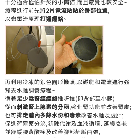
十分適合極怕針炙的小懶貓,而且感覺也較安全~
療程進行前先將
2片電流貼貼於臀部位置
,
以微電流原理
打通經絡
~
再利用冷凍的銀色圓形機頭,以磁能和電流進行強
腎去水腫調養療程~
循着
足少陰腎經經絡
推呀推(即背部至小腿)
從而
刺激腎上腺素的分秘
,強化腎功能並改善腎虛;
也可
排走體內多餘水份和毒素
改善水腫及虛胖;
促進荷爾蒙分泌,新陳代謝及血液循環, 延緩衰老
並舒緩腰背酸痛及改善腳部靜脈曲張,