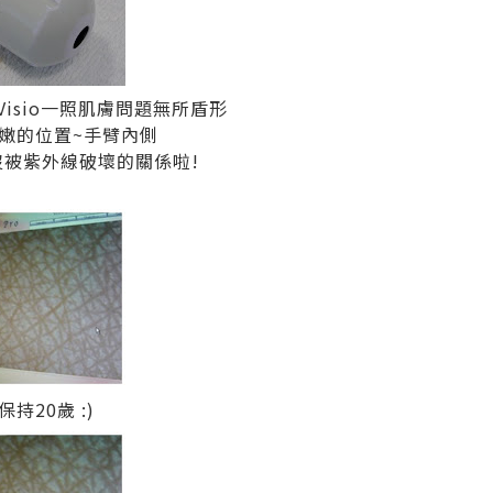
e Visio一照肌膚問題無所盾形
嫩的位置~手臂內側
沒被紫外線破壞的關係啦!
20歲 :)