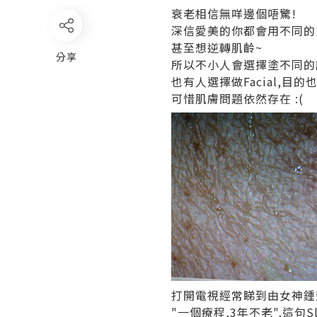
衰老相信無咩邊個唔驚!
深信愛美的你都會用不同的
甚至想逆轉肌齡~
分享
所以不小人會選擇塗不同的
也有人選擇做Facial,目的
可惜肌膚問題依然存在 :(
打開電視經常睇到由女神鍾
"一個療程,3年不老",這句