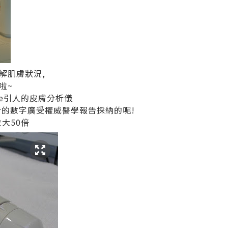
解肌膚狀況,
啦~
le引人的皮膚分析儀
sio"分析的數字廣受權威醫學報告採納的呢!
大50倍