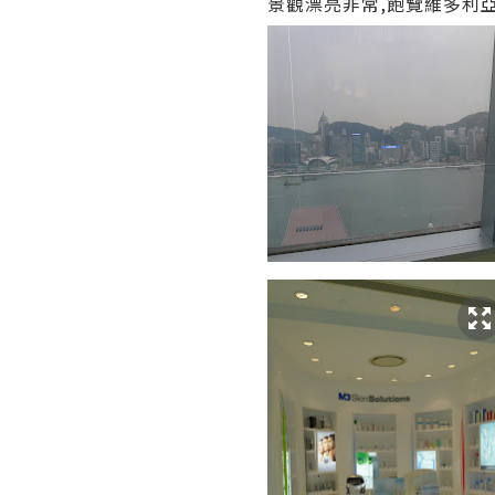
景觀漂亮非常,飽覽維多利亞港