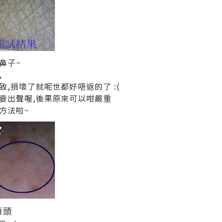
鼻子~
,
,損壞了就呢世都好唔返的了 :(
要出聲喔,後果原來可以咁嚴重
方法啦~
額頭