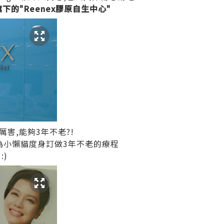
旗下的"Reenex膠原自生中心"
害,能夠3年不老?!
會為小懶貓度身訂做3年不老的療程
:)