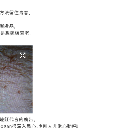
方法留住青春,
護膚品,
也是想延緩衰老.
楚紅代言的廣告,
Slogan很深入民心,也叫人非常心動吧!