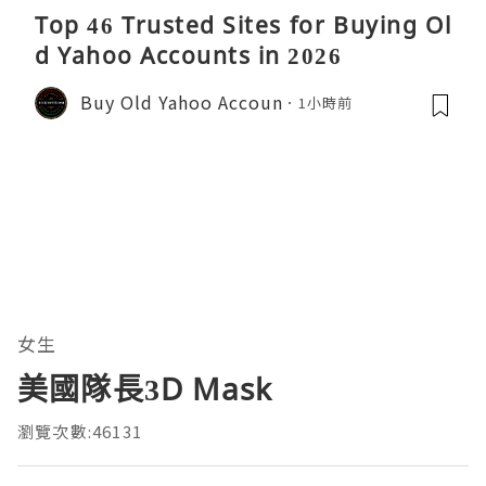
Top 46 Trusted Sites for Buying Ol
d Yahoo Accounts in 2026
Buy Old Yahoo Accoun
1小時前
女生
美國隊長3D Mask
瀏覽次數:46131