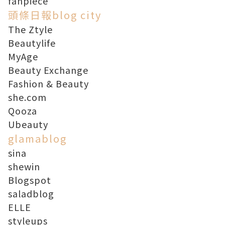
fanpiece
頭條日報blog city
The Ztyle
Beautylife
MyAge
Beauty Exchange
Fashion & Beauty
she.com
Qooza
Ubeauty
glamablog
sina
shewin
Blogspot
saladblog
ELLE
styleups