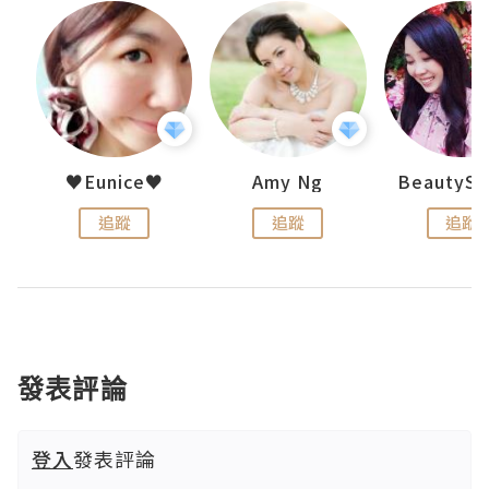
h 夏沫
♥Eunice♥
Amy Ng
追蹤
追蹤
追蹤
發表評論
登入
發表評論