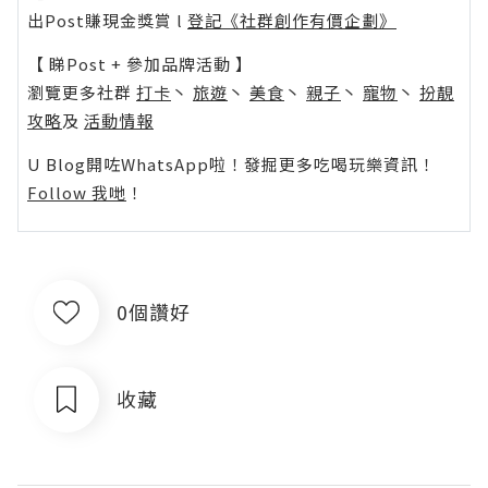
出Post賺現金獎賞 l
登記《社群創作有價企劃》
【 睇Post + 參加品牌活動 】
瀏覽更多社群
打卡
丶
旅遊
丶
美食
丶
親子
丶
寵物
丶
扮靚
攻略
及
活動情報
U Blog開咗WhatsApp啦！發掘更多吃喝玩樂資訊！
Follow 我哋
！
0個讚好
收藏