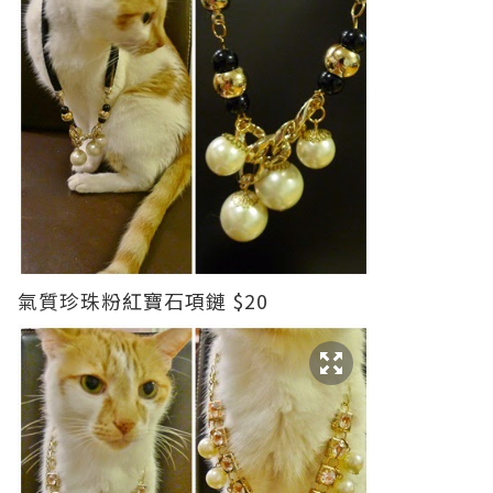
氣質珍珠粉紅寶石項鏈 $20