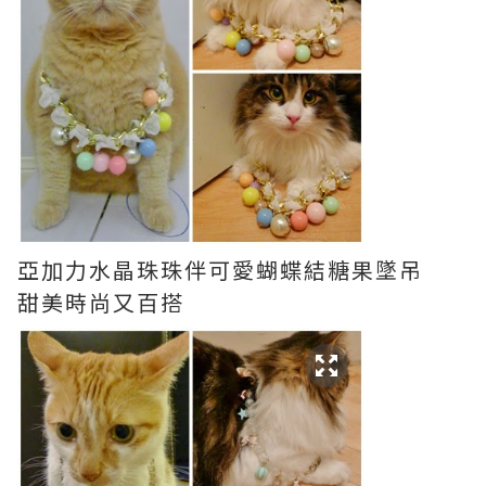
亞加力水晶珠珠伴可愛蝴蝶結糖果墜吊
甜美時尚又百搭