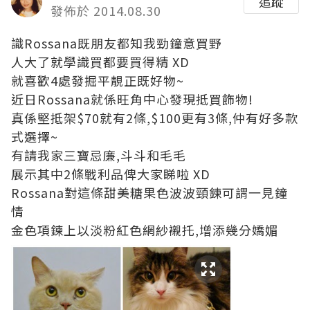
追蹤
發佈於 2014.08.30
識Rossana既朋友都知我勁鐘意買野
人大了就學識買都要買得精 XD
就喜歡4處發掘平靚正既好物~
近日Rossana就係旺角中心發現抵買飾物!
真係堅抵架$70就有2條,$100更有3條,仲有好多款
式選擇~
有請我家三寶忌廉,斗斗和毛毛
展示其中2條戰利品俾大家睇啦 XD
Rossana對這條甜美糖果色波波頸鍊可謂一見鐘
情
金色項鍊上以淡粉紅色網紗襯托,增添幾分嬌媚