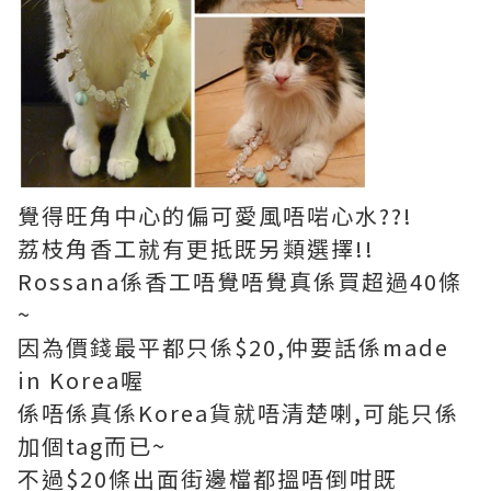
覺得旺角中心的偏可愛風唔啱心水??!
荔枝角香工就有更抵既另類選擇!!
Rossana係香工唔覺唔覺真係買超過40條
~
因為價錢最平都只係$20,仲要話係made
in Korea喔
係唔係真係Korea貨就唔清楚喇,可能只係
加個tag而已~
不過$20條出面街邊檔都搵唔倒咁既