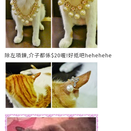
除左項鍊,介子都係$20喔!好抵吧hehehehe