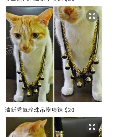
清新秀氣珍珠吊墜項鍊 $20