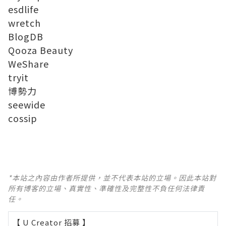
esdlife
wretch
BlogDB
Qooza Beauty
WeShare
tryit
博勢力
seewide
cossip
*本站之內容由作者所提供，並不代表本站的立場。因此本站對
所有博客的立場、真實性、準確性及完整性不負任何法律責
任。
【 U Creator 招募 】