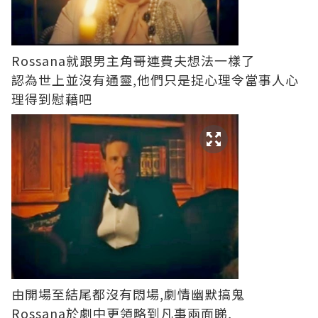
Rossana就跟男主角哥連費夫想法一樣了
認為世上並沒有通靈,他們只是捉心理令當事人心
理得到慰藉吧
由開場至結尾都沒有悶場,劇情幽默搞鬼
Rossana於劇中更領略到凡事兩面睇,