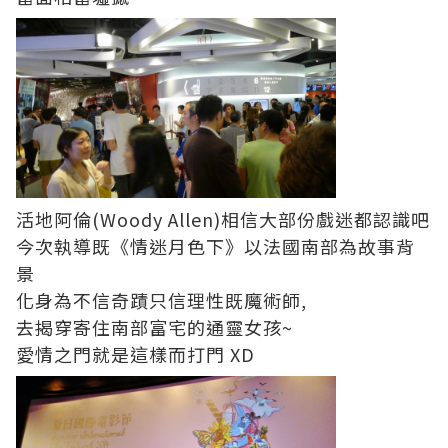
活地阿倫(Woody Allen)相信大部份戲迷都認識吧
今次執導既《情迷月色下》以法國南部為故事背
景
化身為不信奇蹟只信理性既魔術師,
去揭穿寄住南部富宅的通靈女孩~
愛情之門就是這樣而打門 XD