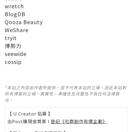
wretch
BlogDB
Qooza Beauty
WeShare
tryit
博勢力
seewide
cossip
*本站之內容由作者所提供，並不代表本站的立場。因此本站對
所有博客的立場、真實性、準確性及完整性不負任何法律責
任。
【 U Creator 招募 】
出Post賺現金獎賞 l
登記《社群創作有價企劃》