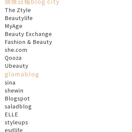
頭條日報blog city
The Ztyle
Beautylife
MyAge
Beauty Exchange
Fashion & Beauty
she.com
Qooza
Ubeauty
glamablog
sina
shewin
Blogspot
saladblog
ELLE
styleups
esdlife