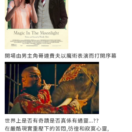
開場由男主角哥連費夫以魔術表演而打開序幕
世界上是否有奇蹟是否真係有通靈...??
在嚴酷現實重壓下的苦悶,彷徨和寂寞心靈,