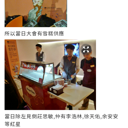
所以當日大會有雪糕供應
當日除左見倒莊思敏,仲有李浩林,徐天佑,余安安
等紅星