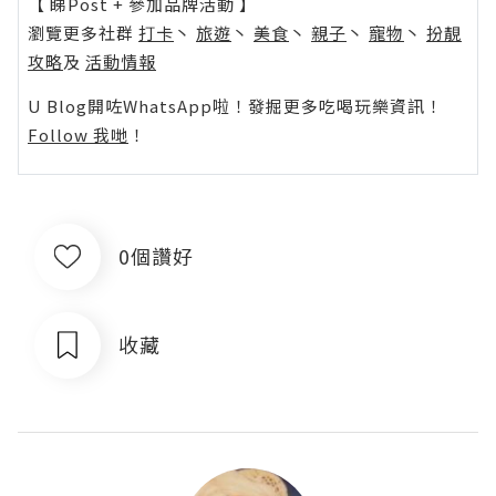
【 睇Post + 參加品牌活動 】
瀏覽更多社群
打卡
丶
旅遊
丶
美食
丶
親子
丶
寵物
丶
扮靚
攻略
及
活動情報
U Blog開咗WhatsApp啦！發掘更多吃喝玩樂資訊！
Follow 我哋
！
0個讚好
收藏