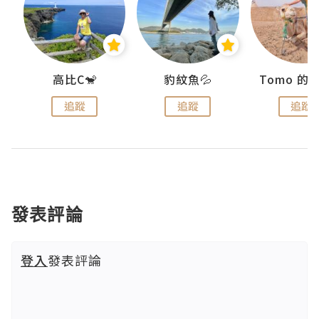
)
高比C🐒
豹紋魚💦
追蹤
追蹤
追蹤
發表評論
登入
發表評論