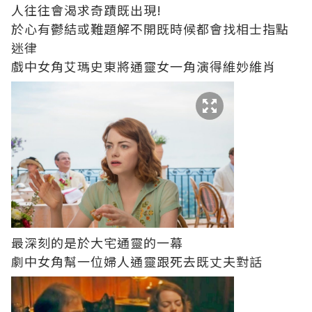
人往往會渴求奇蹟既出現!
於心有鬱結或難題解不開既時候都會找相士指點
迷律
戲中女角艾瑪史東將通靈女一角演得維妙維肖
最深刻的是於大宅通靈的一幕
劇中女角幫一位婦人通靈跟死去既丈夫對話