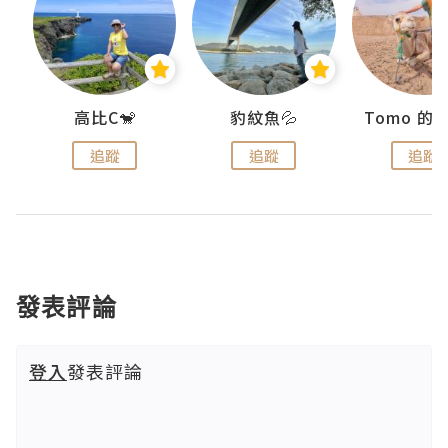
)
高比C🐒
豹紋魚💦
追蹤
追蹤
追蹤
發表評論
登入
發表評論