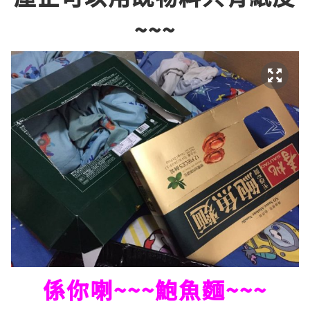
~~~
係你喇~~~鮑魚麵~~~