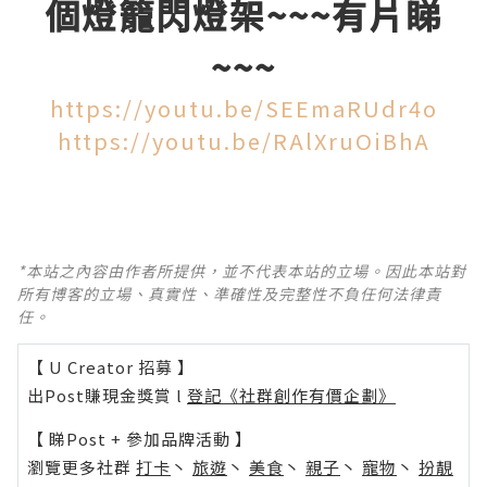
個燈籠閃燈架~~~有片睇
~~~
https://youtu.be/SEEmaRUdr4o
https://youtu.be/RAlXruOiBhA
*本站之內容由作者所提供，並不代表本站的立場。因此本站對
所有博客的立場、真實性、準確性及完整性不負任何法律責
任。
【 U Creator 招募 】
出Post賺現金獎賞 l
登記《社群創作有價企劃》
【 睇Post + 參加品牌活動 】
瀏覽更多社群
打卡
丶
旅遊
丶
美食
丶
親子
丶
寵物
丶
扮靚