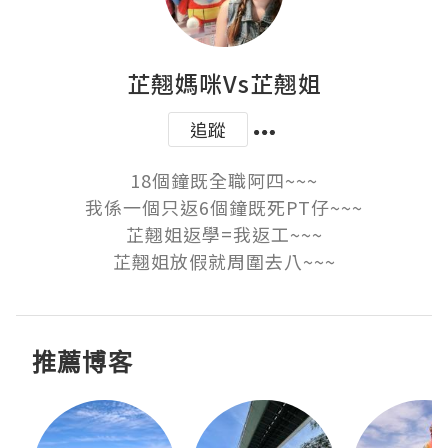
芷翹媽咪Vs芷翹姐
追蹤
18個鐘既全職阿四~~~

我係一個只返6個鐘既死PT仔~~~

芷翹姐返學=我返工~~~

芷翹姐放假就周圍去八~~~
推薦博客