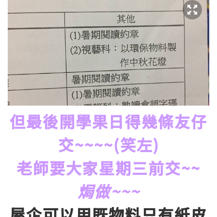
但最後開學果日得幾條友仔
交~~~~(笑左)
老師要大家星期三前交~~
焗做~~~
屋企可以用既物料只有紙皮