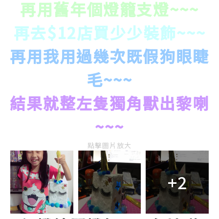
再用舊年個燈籠支燈~~~
再去$12店買少少裝飾~~~
再用我用過幾次既假狗眼睫
毛~~~
結果就整左隻獨角獸出黎喇
~~~
點擊圖片放大
+2