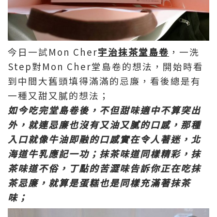
今日一試Mon Cher
宇治抹茶堂島
卷
，一洗
Step對Mon Cher堂島卷的想法，開始時看
到中間大舊頭填得滿滿的忌廉，看後總是有
一種又甜又膩的想法；
如今吃完堂島卷後，不但甜味適中不算突出
外，就連忌廉也沒有又油又膩的口感，那種
入口就像牛油即融的口感實在令人著迷，北
海道牛乳應記一功；抹茶味道同樣精彩，抹
茶味道不俗，丁點的苦澀味告訴你正在吃抹
茶忌廉，就算是蛋糕也是同樣充滿著抹茶
味；