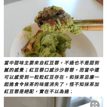
當中甜味主要來自紅豆蓉，不過也不是甜到
膩的感覺；紅豆蓉口感沙沙蓉蓉，而當中還
可以感受到一粒粒紅豆存在，和抹茶忌廉一
起進食令抹茶的味道消失了，怪不知抹茶加
紅豆蓉是絕配，實在不以為過
；