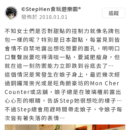
©StepHen食玩遊樂園®
追蹤
發佈於 2018.01.01
不知女士們是否對甜點的控制力就像名牌包
包一樣的呢？特別是日本甜點，每當見到皆
會情不自禁地露出想吃想要的面孔，明明口
口聲聲說要吃得清啖一點，要減肥瘦身，但
就在這一刻防禦能力立即跌到谷底去了…
這個情況是常發生在娘子身上，最近幾次經
過銅鑼灣崇光或是旺角朗豪坊的Mon Cher
Counter或店舖，娘子總是在玻璃櫃前露出
心心形的眼睛，告訴Step她很想吃的樣子…
不過Step總會用趕時間帶走娘子，令娘子每
次皆有著失落的表情…