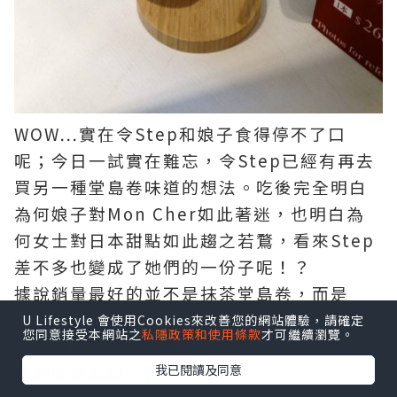
WOW…實在令Step和娘子食得停不了口
呢；今日一試實在難忘，令Step已經有再去
買另一種堂島卷味道的想法。吃後完全明白
為何娘子對Mon Cher如此著迷，也明白為
何女士對日本甜點如此趨之若鶩，看來Step
差不多也變成了她們的一份子呢！？
據說銷量最好的並不是抹茶堂島卷，而是
Original Flavour的原味堂島卷，待Step不
U Lifestyle 會使用Cookies來改善您的網站體驗，請確定
您同意接受本網站之
私隱政策和使用條款
才可繼續瀏覽。
用加班的時候，再來Mon Cher各分店買一
個原味來試試先得？！
我已閱讀及同意