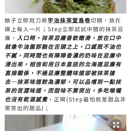
娘子立即用刀將
宇治抹茶堂島
卷
切開，放在
碟上每人一片；Step立即試試中間的抹茶忌
廉，
入口時，抹茶忌廉香軟嫩滑，放在口中
就像牛油盤即融在舌頭之上，口感既不油也
不膩，同時間也有陣陣香濃的奶味在忌廉中
浸出來，相信和用日本直送的北海道忌廉有
直接關係，不過忌廉整體味道卻被抹茶搶
去…抹茶味道較為濃郁，可以品嚐到一點抹
茶的苦澀味道，而甜味不算突出，多吃喉嚨
也沒有乾涸感覺
，正啊(Step最怕就是甜品非
常突出的甜品)；