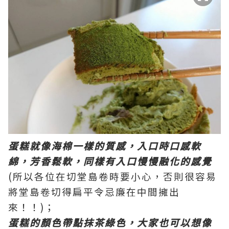
蛋糕就像海棉一樣的質感，入口時口感軟
綿，芳香鬆軟，同樣有入口慢慢融化的感覺
(所以各位在切堂島卷時要小心，否則很容易
將堂島卷切得扁平令忌廉在中間擁出
來！！)；
蛋糕的顏色帶點抹茶綠色，大家也可以想像