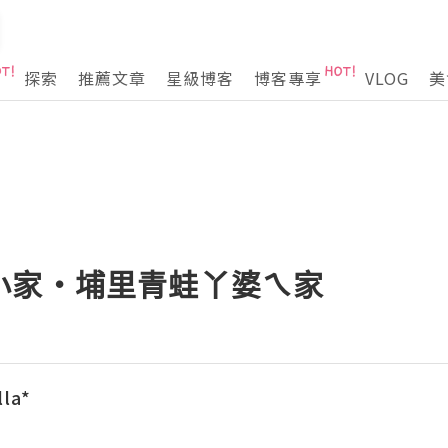
探索
推薦文章
星級博客
博客專享
VLOG
美
小家‧埔里青蛙丫婆ㄟ家
lla*