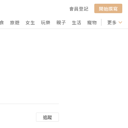
會員登記
開始撰寫
食
旅遊
女生
玩樂
親子
生活
寵物
行山
更多
打卡
追蹤