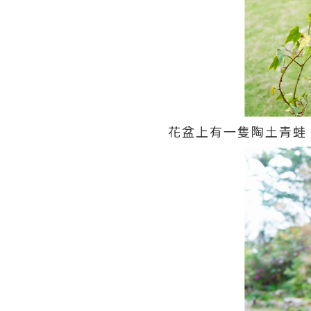
花盆上有一隻陶土青蛙