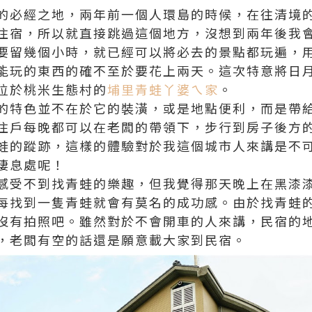
的必經之地，兩年前一個人環島的時候，在往清境
住宿，所以就直接跳過這個地方，沒想到兩年後我
要留幾個小時，就已經可以將必去的景點都玩遍，
能玩的東西的確不至於要花上兩天。這次特意將日
位於桃米生態村的
埔里青蛙丫婆ㄟ家
。
的特色並不在於它的裝潢，或是地點便利，而是帶
住戶每晚都可以在老闆的帶領下，步行到房子後方
蛙的蹤跡，這樣的體驗對於我這個城市人來講是不
棲息處呢！
感受不到找青蛙的樂趣，但我覺得那天晚上在黑漆
每找到一隻青蛙就會有莫名的成功感。由於找青蛙
沒有拍照吧。雖然對於不會開車的人來講，民宿的
，老闆有空的話還是願意載大家到民宿。