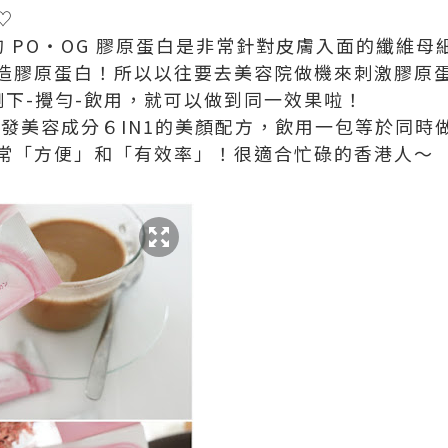
︎
la 的 PO・OG 膠原蛋白是非常針對皮膚入面的纖
造膠原蛋白！所以以往要去美容院做機來刺激膠原
倒下-攪勻-飲用，就可以做到同一效果啦！
獨特研發美容成分６IN1的美顏配方，飲用一包等於同
常「方便」和「有效率」！很適合忙碌的香港人～