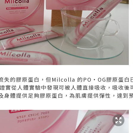
失的膠原蛋白，但Milcolla 的PO・OG膠原蛋
ato）證實從人體實驗中發現可被人體直接吸收，吸收
及身體提供足夠膠原蛋白，為肌膚提供彈性，達到