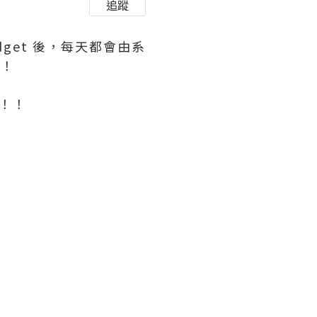
追蹤
idget 後，每天都會由系
棒！
！！