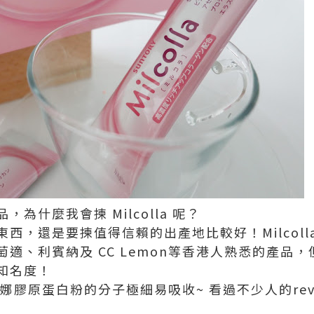
為什麼我會揀 Milcolla 呢？
西，還是要揀值得信賴的出產地比較好！Milcoll
萄適、‎利賓納及 CC Lemon等香港人熟悉的產品
知名度！
蜜露珂娜膠原蛋白粉的分子極細易吸收~ 看過不少人的re