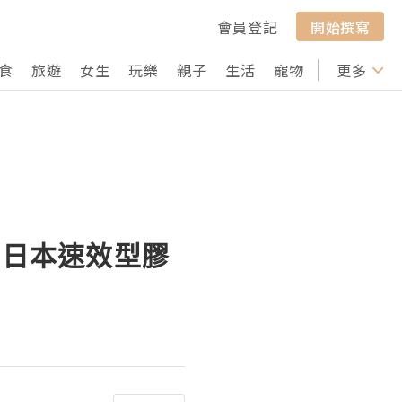
會員登記
開始撰寫
食
旅遊
女生
玩樂
親子
生活
寵物
行山
更多
打卡
la 日本速效型膠