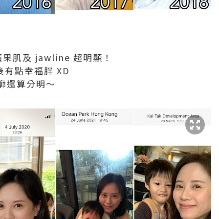
~
肌及 jawline 超明顯！
婚後有點幸福胖 XD
廓還算分明～