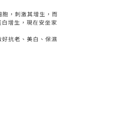
維母細胞，刺激其增生，而
蛋白增生，現在安坐家
時做好抗老、美白、保濕