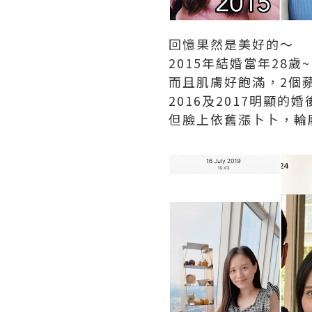
回憶果然是美好的～
2015年結婚當年28歲
而且肌膚好飽滿，2個蘋果
2016及2017明顯的
但臉上依舊漲卜卜，輪