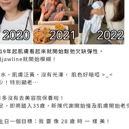
019年起肌膚看起來就開始鬆弛欠缺彈性，
jawline就開始模糊！
缺水、肌膚泛黃、沒有光澤， 肌色好暗啞 >_<
少！特別顯老…
年多沒有去美容院保養啦！
足，即將踏入35歲，新陳代謝開始慢及肌膚開始老
一個目標：我 要 像 28 歲 時 一 樣 美！