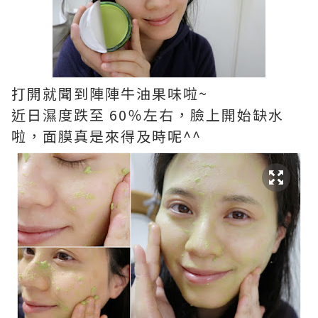
打開就聞到陣陣牛油果味啦~
近日濕度跌至 60％左右，臉上開始缺水
啦，面膜真是來得及時呢^^