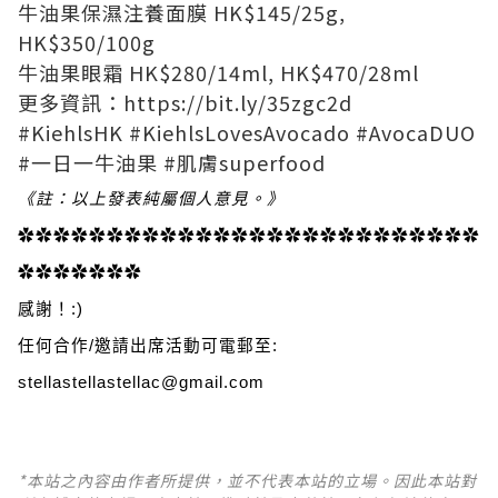
牛油果保濕注養面膜 HK$145/25g,
HK$350/100g
牛油果眼霜 HK$280/14ml, HK$470/28ml
更多資訊：https://bit.ly/35zgc2d
#KiehlsHK #KiehlsLovesAvocado #AvocaDUO
#一日一牛油果 #肌膚superfood
《註：以上發表純屬個人意見。》
✿✿✿✿✿✿✿✿✿✿✿✿✿✿✿✿✿✿✿✿✿✿✿✿✿✿
✿✿✿✿✿✿✿
感謝！:)
任何合作/邀請出席活動可電郵至:
stellastellastellac@gmail.com
*本站之內容由作者所提供，並不代表本站的立場。因此本站對