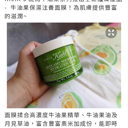
- 牛油果保濕注養面膜！為肌膚提供豐富
的滋潤~
面膜揉合高濃度牛油果精華、牛油果油及
月見草油，富含豐富奧米加成份，能即時