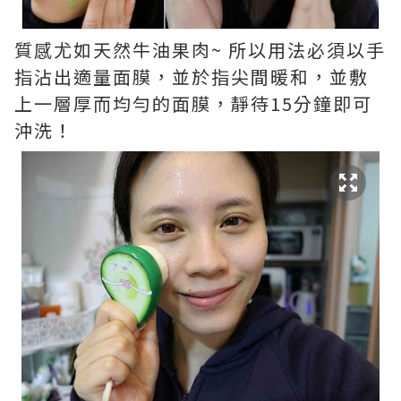
質感尤如天然牛油果肉~ 所以用法必須以手
指沾出適量面膜，並於指尖間暖和，並敷
上一層厚而均勻的面膜，靜待15分鐘即可
沖洗！