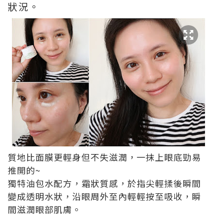
狀況。
質地比面膜更輕身但不失滋潤，一抹上眼底勁易
推開的~
獨特油包水配方，霜狀質感，於指尖輕揉後瞬間
變成透明水狀，沿眼周外至內輕輕按至吸收，瞬
間滋潤眼部肌膚。