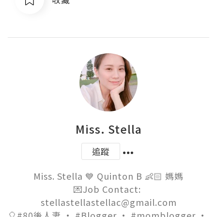
Miss. Stella
追蹤
Miss. Stella 💙 Quinton B 👶🏻 媽媽

💌Job Contact: 
stellastellastellac@gmail.com

🎈#80後人妻 · #Blogger · #momblogger · 