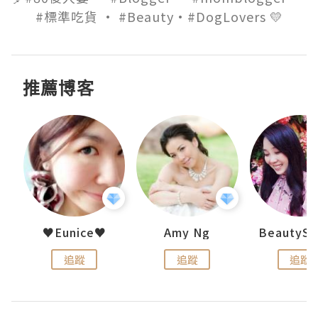
#標準吃貨 · #Beauty·#DogLovers 💛
推薦博客
h 夏沫
♥Eunice♥
Amy Ng
追蹤
追蹤
追蹤