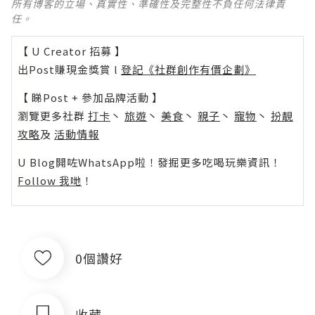
所有博客的立場、真實性、準確性及完整性不負任何法律責
任。
【 U Creator 招募 】
出Post賺現金獎賞 l
登記《社群創作有價企劃》
【 睇Post + 參加品牌活動 】
瀏覽更多社群
打卡
丶
旅遊
丶
美食
丶
親子
丶
寵物
丶
扮靚
攻略
及
活動情報
U Blog開咗WhatsApp啦！發掘更多吃喝玩樂資訊！
Follow 我哋
！
0個讚好
收藏