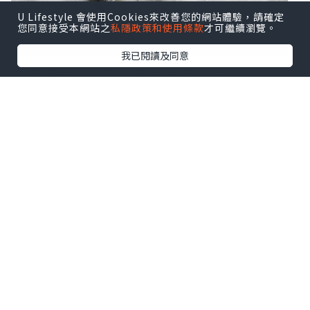
U Lifestyle 會使用Cookies來改善您的網站體驗，請確定
您同意接受本網站之
私隱政策和使用條款
才可繼續瀏覽。
我已閱讀及同意
今年我用了 Lancôme Advanced
Génifique 小黑瓶！
擁有7種益生元及益生菌萃取物，幫我從忙
碌中穩定肌膚~