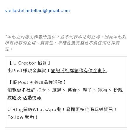
stellastellastellac@gmail.com
*本站之內容由作者所提供，並不代表本站的立場。因此本站對
所有博客的立場、真實性、準確性及完整性不負任何法律責
任。
【 U Creator 招募 】
出Post賺現金獎賞 l
登記《社群創作有價企劃》
【 睇Post + 參加品牌活動 】
瀏覽更多社群
打卡
丶
旅遊
丶
美食
丶
親子
丶
寵物
丶
扮靚
攻略
及
活動情報
U Blog開咗WhatsApp啦！發掘更多吃喝玩樂資訊！
Follow 我哋
！