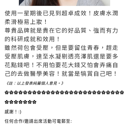
使用一星期後已見到超卓成效！皮膚水潤
柔滑極易上妝！
尊貴品牌就是貴在它的好品質、強而有力
的科研成就和效用！
雖然荷包會受壓，但是要留住青春，趕走
受壓肌膚，達至水凝剔透亮澤肌還是要多
花點錢吧！不用怕要花大錢又怕會弄痛自
己的去做醫學美容！就當是犒賞自己吧！
《註：以上發表純屬個人意見。》
✿✿✿✿✿✿✿✿✿✿✿✿✿✿✿✿✿✿✿✿✿✿✿✿✿✿
✿✿✿✿✿✿✿
感謝！:)
任何合作/邀請出席活動可電郵至: