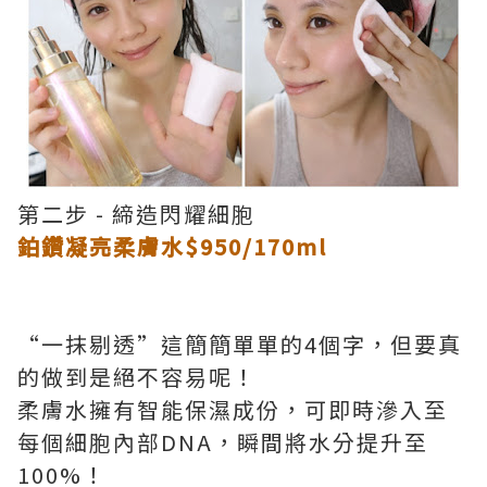
第二步 - 締造閃耀細胞
鉑鑽凝亮柔膚水$950/170ml
“一抹剔透”這簡簡單單的4個字，但要真
的做到是絕不容易呢！
柔膚水擁有智能保濕成份，可即時滲入至
每個細胞內部DNA，瞬間將水分提升至
100%！