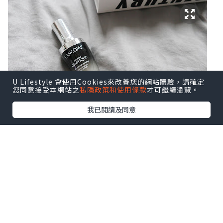
U Lifestyle 會使用Cookies來改善您的網站體驗，請確定
您同意接受本網站之
私隱政策和使用條款
才可繼續瀏覽。
我已閱讀及同意
今年我用了 Lancôme Advanced
Génifique 小黑瓶！
擁有7種益生元及益生菌萃取物，幫我從忙
碌中穩定肌膚~