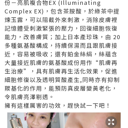
份－亮肌複合物EX (Illuminating
Complex EX)，包含茶胺酸，於綠茶中提
煉玉露，可以阻截外來刺激，消除皮膚裡
記憶體受刺激緊張的壓力，回復細胞恢復
能力，改善膚質；加上日本產珍珠，由 20
多種氨基酸構成，持續保濕而且跟肌膚接
近，容易被吸收；還有鉑金絲絹，絲蘊含
大量接近肌膚的氨基酸成份用作“肌膚再
生治療”，具有肌膚再生活化效果，促進
細胞修復以及透明質酸產生,同時亦有抑制
羰基化的作用，能預防真皮層變黃老化，
令肌膚亮澤剔透。
擁有這樣厲害的功效，趕快試一下吧！