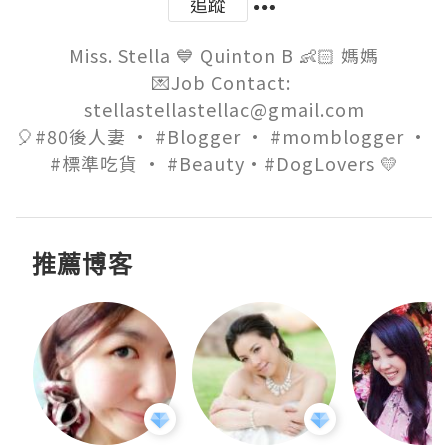
追蹤
Miss. Stella 💙 Quinton B 👶🏻 媽媽

💌Job Contact: 
stellastellastellac@gmail.com

🎈#80後人妻 · #Blogger · #momblogger · 
#標準吃貨 · #Beauty·#DogLovers 💛
推薦博客