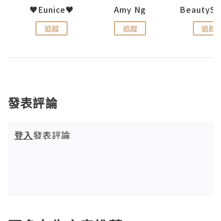
h 夏沫
♥Eunice♥
Amy Ng
追蹤
追蹤
追蹤
發表評論
登入
發表評論