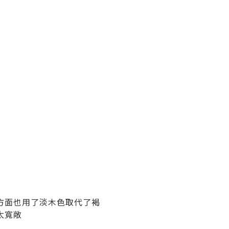
方面也用了淡木色取代了褐
太寬敞