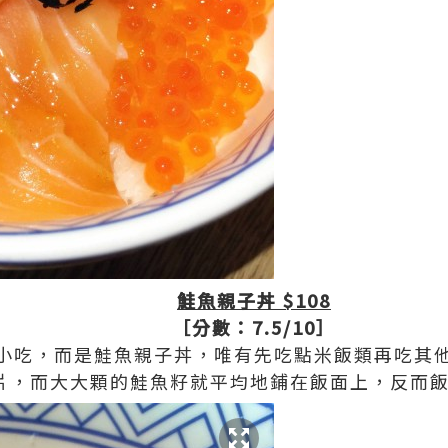
鮭魚親子丼 $108
［分數：7.5/10］
小吃，而是鮭魚親子丼，唯有先吃點米飯類再吃其
片，而大大顆的鮭魚籽就平均地鋪在飯面上，反而