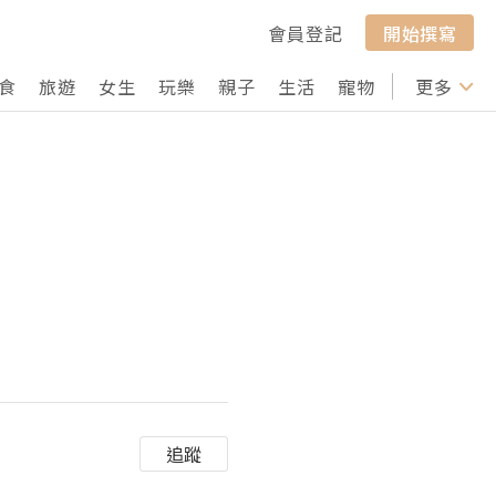
會員登記
開始撰寫
食
旅遊
女生
玩樂
親子
生活
寵物
行山
更多
打卡
追蹤