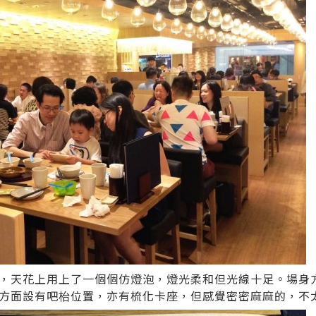
，天花上用上了一個個仿燈泡，燈光柔和但光線十足。場身
方面設有吧枱位置，亦有梳化卡座，但感覺密密麻麻的，不