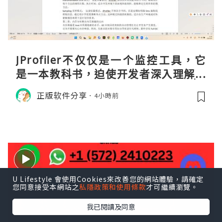
JProfiler不仅仅是一个监控工具，它
是一本教科书，迫使开发者深入理解JV
M的内存模型、垃圾回收机制和并发原
正版软件分享
4小時前
理。通过直观的可视化数据，它将抽象
的性能问题具象化为代码行号。对于一
名追求卓越的Java
U Lifestyle 會使用Cookies來改善您的網站體驗，請確定
您同意接受本網站之
私隱政策和使用條款
才可繼續瀏覽。
我已閱讀及同意