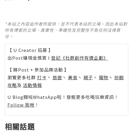
*本站之內容由作者所提供，並不代表本站的立場。因此本站對
所有博客的立場、真實性、準確性及完整性不負任何法律責
任。
【 U Creator 招募 】
出Post賺現金獎賞 l
登記《社群創作有價企劃》
【 睇Post + 參加品牌活動 】
瀏覽更多社群
打卡
丶
旅遊
丶
美食
丶
親子
丶
寵物
丶
扮靚
攻略
及
活動情報
U Blog開咗WhatsApp啦！發掘更多吃喝玩樂資訊！
Follow 我哋
！
相關話題