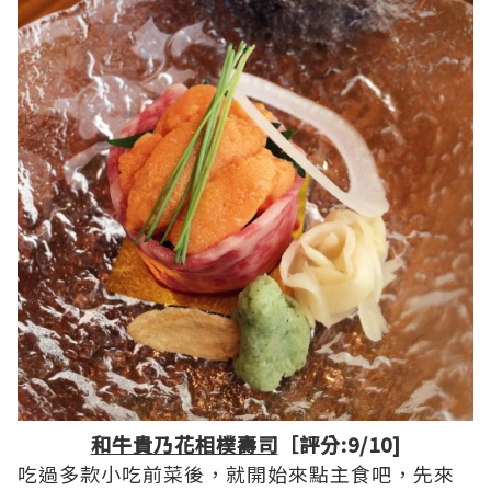
和牛貴乃花相樸壽司
［評分:9/10]
吃過多款小吃前菜後，就開始來點主食吧，先來