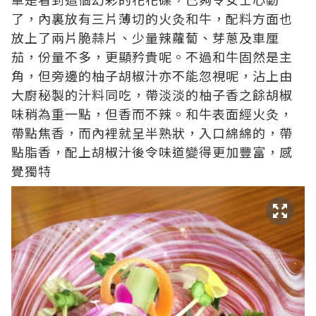
了，內裏放有三片薄切的火灸和牛，配料方面也
放上了兩片脆蒜片、少量辣蘿蔔、芽蔥及車厘
茄，份量不多，更顯矜貴呢。不過和牛固然是主
角，但旁邊的柚子胡椒汁亦不能忽視呢，沾上由
大廚秘製的汁料同吃，帶淡淡的柚子香之餘胡椒
味稍為重一點，但香而不辣。和牛表面經火灸，
帶點焦香，而內裡就呈半熟狀，入口綿綿的，帶
點脂香，配上胡椒汁後令味道變得更加豐富，感
覺獨特