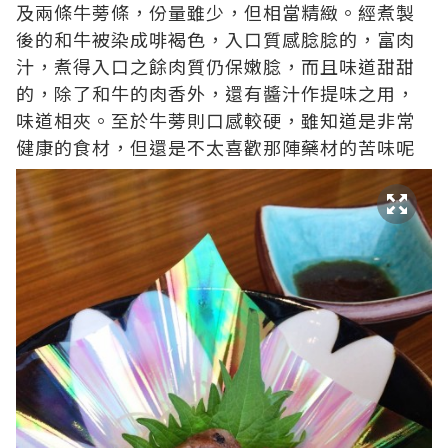
及兩條牛蒡條，份量雖少，但相當精緻。經煮製
後的和牛被染成啡褐色，入口質感腍腍的，富肉
汁，煮得入口之餘肉質仍保嫩腍，而且味道甜甜
的，除了和牛的肉香外，還有醬汁作提味之用，
味道相夾。至於牛蒡則口感較硬，雖知道是非常
健康的食材，但還是不太喜歡那陣藥材的苦味呢