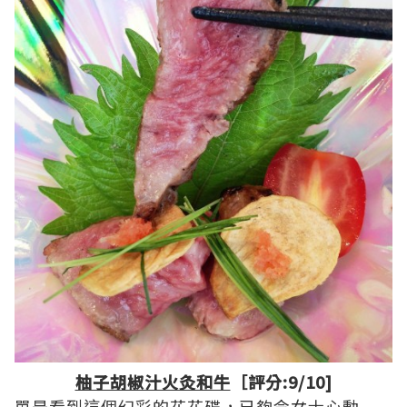
柚子胡椒汁火灸和牛
［評分:9/10]
單是看到這個幻彩的花花碟，已夠令女士心動