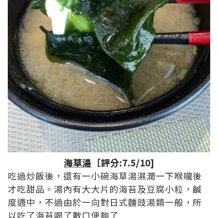
海草湯
［評分:7.5/10]
吃過炒飯後，還有一小碗海草湯濕潤一下喉嚨後
才吃甜品。湯內有大大片的海苔及豆腐小粒，鹹
度適中，不過由於一向對日式麵豉湯類一般，所
以吃了海苔喝了數口便夠了