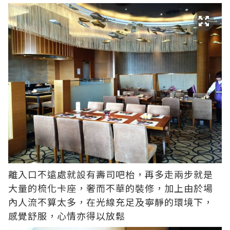
離入口不遠處就設有壽司吧枱，再多走兩步就是
大量的梳化卡座，奢而不華的裝修，加上由於場
內人流不算太多，在光線充足及寧靜的環境下，
感覺舒服，心情亦得以放鬆