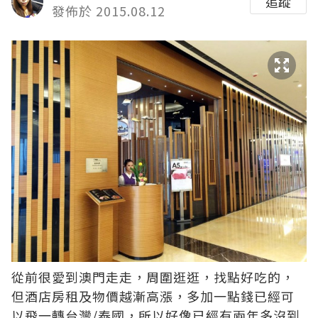
追蹤
發佈於 2015.08.12
從前很愛到澳門走走，周圍逛逛，找點好吃的，
但酒店房租及物價越漸高漲，多加一點錢已經可
以飛一轉台灣/泰國，所以好像已經有兩年多沒到