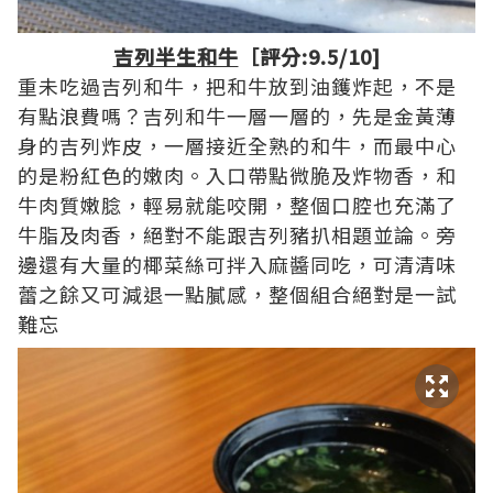
吉列半生和牛
［評分:9.5/10]
重未吃過吉列和牛，把和牛放到油鑊炸起，不是
有點浪費嗎？吉列和牛一層一層的，先是金黃薄
身的吉列炸皮，一層接近全熟的和牛，而最中心
的是粉紅色的嫩肉。入口帶點微脆及炸物香，和
牛肉質嫩腍，輕易就能咬開，整個口腔也充滿了
牛脂及肉香，絕對不能跟吉列豬扒相題並論。旁
邊還有大量的椰菜絲可拌入麻醬同吃，可清清味
蕾之餘又可減退一點膩感，整個組合絕對是一試
難忘