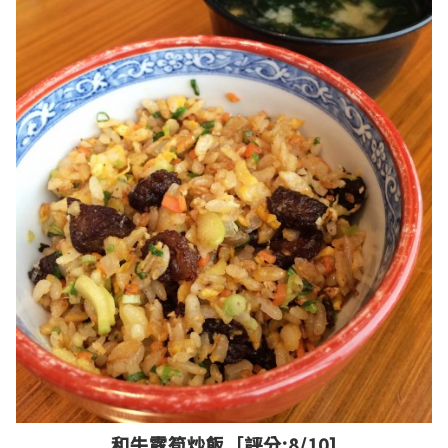
和牛露筍炒飯
［評分:8/10]