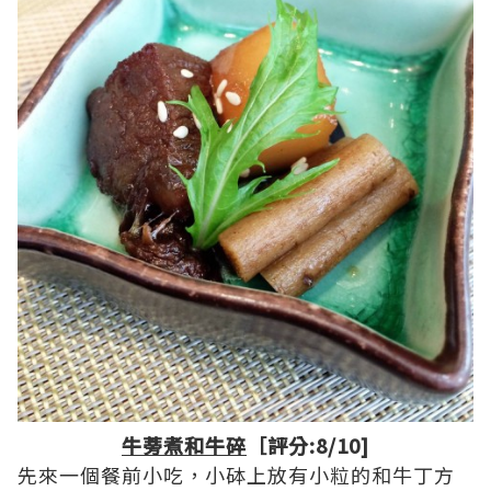
牛蒡煮和牛碎
［評分:8/10]
先來一個餐前小吃，小砵上放有小粒的和牛丁方