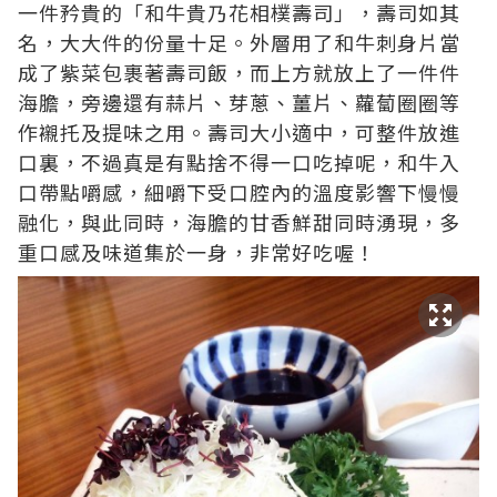
一件矜貴的「和牛貴乃花相樸壽司」，壽司如其
名，大大件的份量十足。外層用了和牛刺身片當
成了紫菜包裹著壽司飯，而上方就放上了一件件
海膽，旁邊還有蒜片、芽蔥、薑片、蘿蔔圈圈等
作襯托及提味之用。壽司大小適中，可整件放進
口裏，不過真是有點捨不得一口吃掉呢，和牛入
口帶點嚼感，細嚼下受口腔內的溫度影響下慢慢
融化，與此同時，海膽的甘香鮮甜同時湧現，多
重口感及味道集於一身，非常好吃喔！