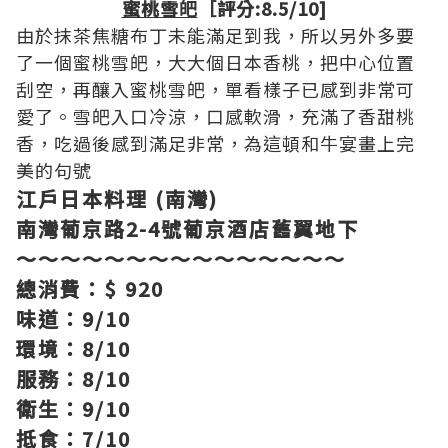
蜜桃雪皅
［評分:8.5/10]
由於抹茶焦糖布丁未能滿足到我，所以另外多要
了一個蜜桃雪皅，大大個日本香桃，把中心位置
刮空，再釀入蜜桃雪皅，單看樣子已感到非常可
愛了。雪皅入口冷涼，口感軟滑，充滿了香甜桃
香，吃過後感到滿足非常，為這頓和牛宴畫上完
美的句號
江戶日本料理 (南灣)
南灣葡京路2-4號葡京酒店舊翼地下
～～～～～～～～～～～～～～～
總消費：$ 920
味道：9/10
環境：8/10
服務：8/10
衛生：9/10
抵食：7/10