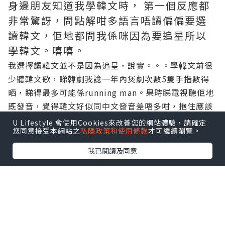
身邊朋友知道我學韓文時， 第一個反應都
非常驚訝，問點解咁多語言唔讀偏偏要選
讀韓文，佢地都問我係咪因為要追星所以
學韓文。嘻嘻。
我選擇讀韓文並不是因為追星，說實。。。學韓文前很
少聽韓文歌，睇韓劇我諗一年內煲劇次數5隻手指數得
晒，睇得最多可能係running man。果時睇電視聽佢地
既發音，覺得韓文好似同中文發音差唔多咁，抱住應該
唔係好難啫既心態去學 (當然浸濕左個頭先會發現當初
U Lifestyle 會使用Cookies來改善您的網站體驗，請確定
您同意接受本網站之
私隱政策和使用條款
才可繼續瀏覽。
既諗法只係啱左三分之一）。但既然個頭唔洗都洗濕
左，就索性搵方法讀好去，慢慢發現自己愛上對韓文語
我已閱讀及同意
法及發音的研究，雖然語法部份是很麻煩的一環，但當
自己掌握到如何正確使用後，去跟連韓國人都搞不清的
語法做說明，那種滿足感也是我學習動力之一。