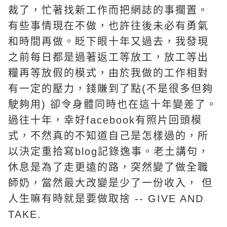
裁了，忙著找新工作而把網誌的事擱置。
有些事情現在不做，也許往後未必有勇氣
和時間再做。眨下眼十年又過去，我發現
之前每日都是過著返工等放工，放工等出
糧再等放假的模式，由於我做的工作相對
有一定的壓力，錢賺到了點(不是很多但夠
駛夠用) 卻令身體同時也在這十年變差了。
過往十年，幸好facebook有照片回頭模
式，不然真的不知道自己是怎樣過的，所
以決定重拾寫blog記錄逸事。老土講句，
休息是為了走更遠的路，突然變了做全職
師奶，當然最大改變是少了一份收入， 但
人生嘛有時就是要做取捨 -- GIVE AND
TAKE.