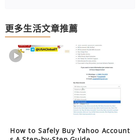
更多生活文章推薦
How to Safely Buy Yahoo Account
s A Step-by-Step Guide