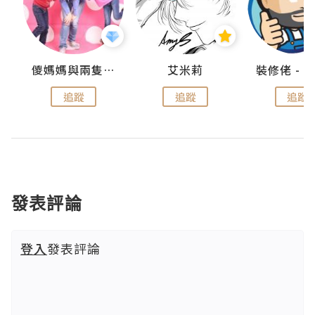
點滴
儍媽媽與兩隻小魔怪之家
艾米莉
追蹤
追蹤
追蹤
發表評論
登入
發表評論