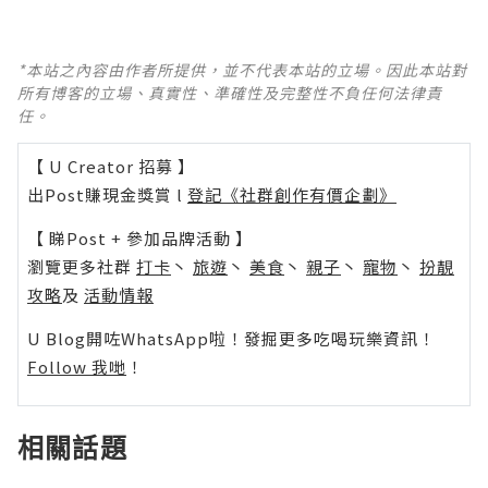
*本站之內容由作者所提供，並不代表本站的立場。因此本站對
所有博客的立場、真實性、準確性及完整性不負任何法律責
任。
【 U Creator 招募 】
出Post賺現金獎賞 l
登記《社群創作有價企劃》
【 睇Post + 參加品牌活動 】
瀏覽更多社群
打卡
丶
旅遊
丶
美食
丶
親子
丶
寵物
丶
扮靚
攻略
及
活動情報
U Blog開咗WhatsApp啦！發掘更多吃喝玩樂資訊！
Follow 我哋
！
相關話題