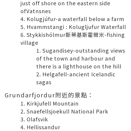
just off shore on the eastern side
ofVatnsnes
Kolugjúfur-a waterfall below a farm
Hvammstangi : Kolugljufur Waterfall
Stykkishólmur斯蒂基斯霍爾米-fishing
village
Sugandisey-outstanding views
of the town and harbour and
there is a lighthouse on the hill
Helgafell-ancient Icelandic
sagas
Grundarfjordur附近的景點：
Kirkjufell Mountain
Snaefellsjoekull National Park
Olafsvik
Hellissandur