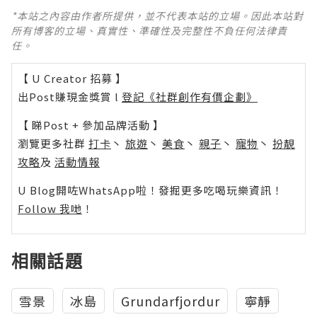
*本站之內容由作者所提供，並不代表本站的立場。因此本站對
所有博客的立場、真實性、準確性及完整性不負任何法律責
任。
【 U Creator 招募 】
出Post賺現金獎賞 l
登記《社群創作有價企劃》
【 睇Post + 參加品牌活動 】
瀏覽更多社群
打卡
丶
旅遊
丶
美食
丶
親子
丶
寵物
丶
扮靚
攻略
及
活動情報
U Blog開咗WhatsApp啦！發掘更多吃喝玩樂資訊！
Follow 我哋
！
相關話題
雪景
冰島
Grundarfjordur
寧靜