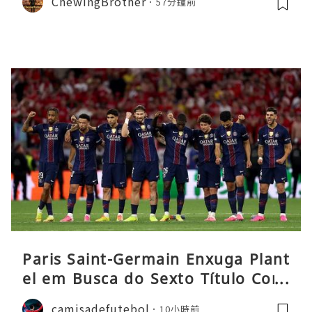
ChewingBrother
57分鐘前
館 LOPIA 超市神級熟食區！
Paris Saint-Germain Enxuga Plant
el em Busca do Sexto Título Cons
ecutivo da Liga
camisadefutebol
10小時前