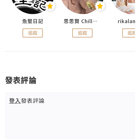
urnal
魚堅日記
思思賢 ChillMyBabe
rikala
追蹤
追蹤
追蹤
發表評論
登入
發表評論