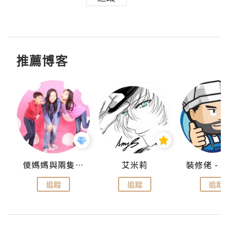
推薦博客
點滴
儍媽媽與兩隻小魔怪之家
艾米莉
追蹤
追蹤
追蹤