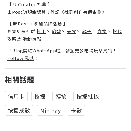
【 U Creator 招募 】
出Post賺現金獎賞 l
登記《社群創作有價企劃》
【 睇Post + 參加品牌活動 】
瀏覽更多社群
打卡
丶
旅遊
丶
美食
丶
親子
丶
寵物
丶
扮靚
攻略
及
活動情報
U Blog開咗WhatsApp啦！發掘更多吃喝玩樂資訊！
Follow 我哋
！
相關話題
信用卡
按揭
轉按
按揭批核
按揭成數
Min Pay
卡數