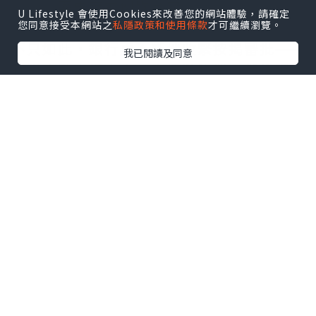
金回贈
率史無前例跌至零。
U Lifestyle 會使用Cookies來改善您的網站體驗，請確定
您同意接受本網站之
私隱政策和使用條款
才可繼續瀏覽。
不只如此，銀行更不斷地
收緊按揭審批
——
我已閱讀及同意
針對高齡申請人士、高樓齡物業，然後延
伸至自僱人士、內地收入人士、採用資產
審批按揭人士，甚至是村屋、工商舖等，
均全受影響。
較差物業或申請者被拒
銀行不是拒絕承造上述按揭，只是審批明
顯較以往嚴謹，例如不斷要求申請人補交
文件，最終申請人耐性有限便取消申請。
即是說，銀行是針對質素較低物業或入息