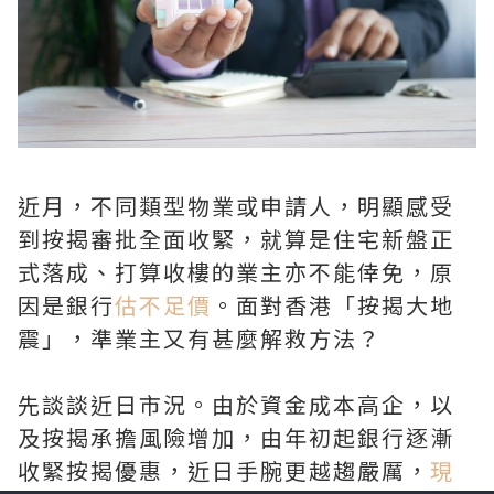
近月，不同類型物業或申請人，明顯感受
到按揭審批全面收緊，就算是住宅新盤正
式落成、打算收樓的業主亦不能倖免，原
因是銀行
估不足價
。面對香港「按揭大地
震」，準業主又有甚麼解救方法？
先談談近日市況。由於資金成本高企，以
及按揭承擔風險增加，由年初起銀行逐漸
收緊按揭優惠，近日手腕更越趨嚴厲，
現