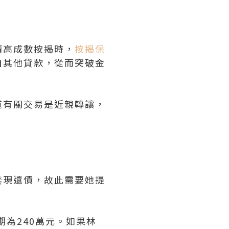
請高成數按揭時，
按揭保
自其他貸款，從而突破金
道有關交易是近親轉讓，
套現還債，故此需要她提
期為240萬元。如果林