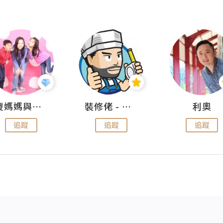
儍媽媽與兩隻小魔怪之家
裝修佬 - 香港一站式網上裝修平台
利奧
追蹤
追蹤
追蹤