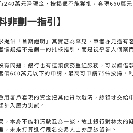
有240萬元淨現金，按揭便不能獲批，套現660萬
料非劃一指引】
求提供「首期證明」其實甚為罕見，筆者亦見過有
者懷疑這不是劃一的批核指引，而是視乎客人個案
沒有問題，銀行也有這類債務重組服務，可以讓借
樓價600萬元以下的申請，最高可申請75%按揭，
會用客戶套現的資金把其他貸款還清，餘額才交給
額計入壓力測試。
易，本身不能和清數混為一談，故此銀行對林太的
理，未來打算進行甩名交易人士亦應該留神。