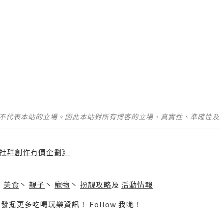
並不代表本站的立場。因此本站對所有博客的立場、真實性、準確性
社群創作有價企劃》
】
丶
美食
丶
親子
丶
寵物
丶
扮靚攻略
及
活動情報
p啦！發掘更多吃喝玩樂資訊！
Follow 我哋
！