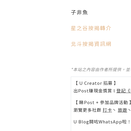
子非魚
星之谷按揭轉介
北斗按揭資訊網
*本站之內容由作者所提供，
【 U Creator 招募 】
出Post賺現金獎賞 l
登記《
【 睇Post + 參加品牌活動 
瀏覽更多社群
打卡
丶
旅遊
U Blog開咗WhatsAp