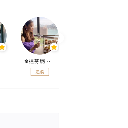
✾達芬妮•愛孩子•愛生活✾
wendysugar享受生活gogogo
追蹤
追蹤