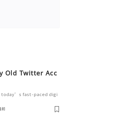
y Old Twitter Acc
 today’s fast-paced digi
ike Twitter (now X) have
nication, branding, and m
鐘前