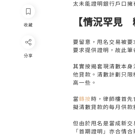
太未能證明銀行戶口擁
【情況罕見 
收藏
要留意，甩名交易被要
要求提供證明，故此筆
分享
其實按揭套現清數本身
他貸款。清數計劃只限
高一些。
當
轉按
時，律師樓首先
擬清數貸款的每月供款
但由於甩名是當成新交
「首期證明」亦合情合