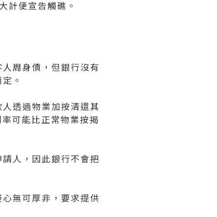
元大計便宣告觸礁。
客人周身債，但銀行沒有
而定。
款人透過物業加按清還其
利率可能比正常物業按揭
申請人，因此銀行不會把
疑心無可厚非，要求提供