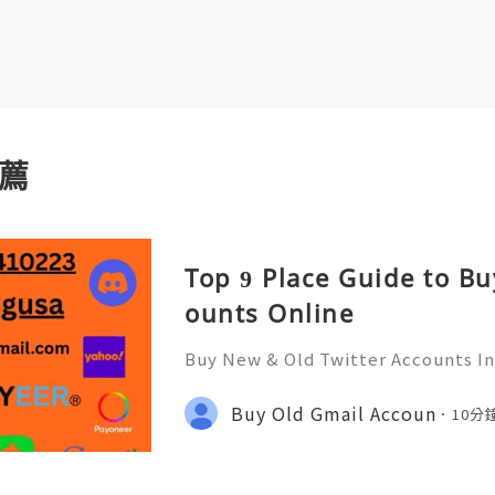
薦
Top 9 Place Guide to Bu
ounts Online
Buy New & Old Twitter Accounts In
tal world, social media platforms l
become essential tools for commu
Buy Old Gmail Accoun
10分
arketing. Many people sear