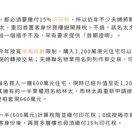
，都必須要繳付15%
印花稅
，所以近年不少夫婦將
太太，重回首置客身份買樓避開辣稅。不過，該名太
殺一個措手不及，罕有要求提供「首期證明」。
今年放寬
按揭成數
限制，購入1,200萬港元住宅可
現的轉按交易；夫婦聯名物業甩名則列作新交易，可
聯名買入一層600萬元住宅，現時已經升值至近1,2
將其擁有的一半業權甩名給林太，而林太再重新申請
變相套現660萬元。
一半(600萬元)計算稅階並繳付印花稅；8成按揭
客身份後，再買多層樓也毋須繳付15%印花稅。