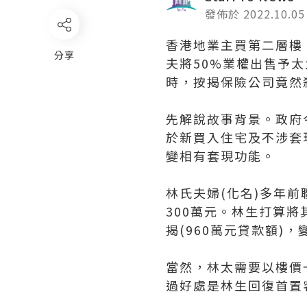
發佈於 2022.10.05
香港地業主買第二層樓
分享
夫將50%業權出售予
時，按揭保險公司竟然
先解說故事背景。政府
於新買入住宅及不涉套
變相有套現功能。
林氏夫婦(化名)多年前
300萬元。林生打算
揭(960萬元貸款額)，
當然，林太需要以樓價
過好處是林生回復首置