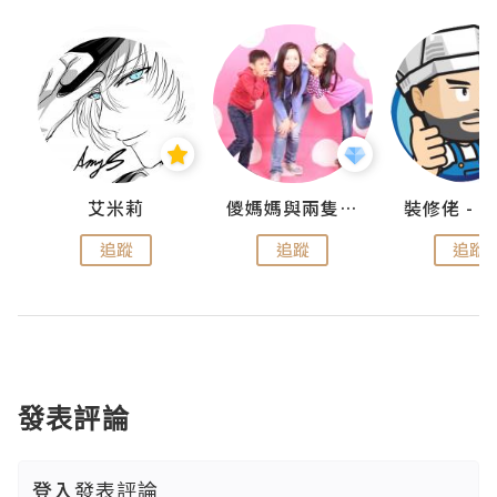
點滴
艾米莉
儍媽媽與兩隻小魔怪之家
追蹤
追蹤
追蹤
發表評論
登入
發表評論