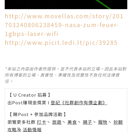
http://www.movellas.com/story/201
703240806238459-nasa-zum-feuer-
1gbps-laser-wifi
http://www.picit.ledi.lt/pic/39285
*本站之內容由作者所提供，並不代表本站的立場。因此本站對
所有博客的立場、真實性、準確性及完整性不負任何法律責
任。
【 U Creator 招募 】
出Post賺現金獎賞 l
登記《社群創作有價企劃》
【 睇Post + 參加品牌活動 】
瀏覽更多社群
打卡
丶
旅遊
丶
美食
丶
親子
丶
寵物
丶
扮靚
攻略
及
活動情報