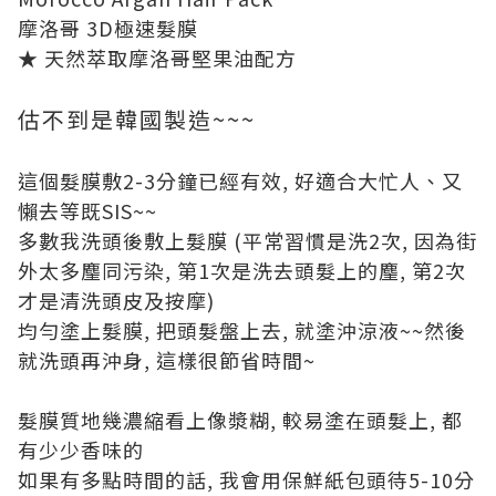
摩洛哥 3D極速髮膜
★ 天然萃取摩洛哥堅果油配方
估不到是韓國製造~~~
這個髮膜敷2-3分鐘已經有效, 好適合大忙人、又
懶去等既SIS~~
多數我洗頭後敷上髮膜 (平常習慣是洗2次, 因為街
外太多麈同污染, 第1次是洗去頭髮上的麈, 第2次
才是清洗頭皮及按摩)
均勻塗上髮膜, 把頭髮盤上去, 就塗沖涼液~~然後
就洗頭再沖身, 這樣很節省時間~
髮膜質地幾濃縮看上像漿糊, 較易塗在頭髮上, 都
有少少香味的
如果有多點時間的話, 我會用保鮮紙包頭待5-10分