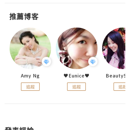
推薦博客
h 夏沫
Amy Ng
♥Eunice♥
追蹤
追蹤
追蹤