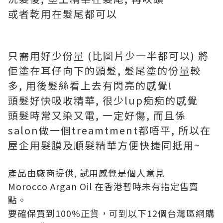
或者乾用在髮尾都可以
只需用好少份量 (比圖片少一半都可以) 將
佢塗在耳仔向下的頭髮, 髮尾塗的份量較
多, 用後髮絲看上去有閃亮的感覺!
頭髮好快吸收精華, 很少lup痴痴的感覺
頭髮時常又染又電, 一定好傷, 而且係
salon做一個treamtment都唔平, 所以在
屋企用髮膜及順髮精華方便快捷同抵用~
產品由廠商提供, 試用感覺是個人意見
Morocco Argan Oil 在香港暫時未有指定售賣
點。
要確保買到100%正貨，可到以下12個台灣區網購