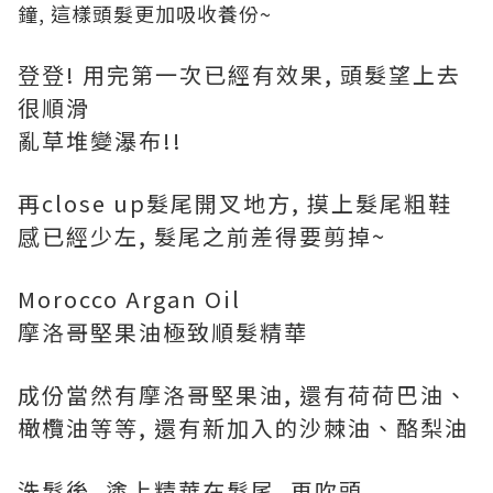
鐘, 這樣頭髮更加吸收養份~
登登! 用完第一次已經有效果, 頭髮望上去
很順滑
亂草堆變瀑布!!
再close up髮尾開叉地方, 摸上髮尾粗鞋
感已經少左, 髮尾之前差得要剪掉~
Morocco Argan Oil
摩洛哥堅果油極致順髮精華
成份當然有摩洛哥堅果油, 還有荷荷巴油、
橄欖油等等, 還有新加入的沙棘油、酪梨油
洗髮後, 塗上精華在髮尾, 再吹頭