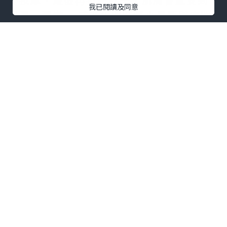
我已閱讀及同意
保濕、彈嫩。 或者化妝時將小黑瓶與底妝
1:1比例混合，令到妝容更貼服亮澤。
7天使用後肉眼看得到肌膚飽滿透亮，潤澤
肌膚同時可減淡到細紋，毛孔又收細。
Lancôme Advanced Génifique 小黑瓶
可按自己肌膚情況需要有不同用法，可說
是多用途小黑瓶，大家想輕鬆告別轉季肌
膚小脾氣就時候入手喇！
*本站之內容由作者所提供，並不代表本站的立場。因此本站對
所有博客的立場、真實性、準確性及完整性不負任何法律責