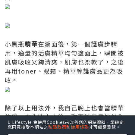
小黑瓶
精華
在潔面後，第一個護膚步驟
用，適量的活膚精華均勻塗面上，瞬間被
肌膚吸收又夠清爽，肌膚也柔軟了，之後
再用toner、眼霜、精華等護膚品更為吸
收。
除了以上用法外，我自己晚上也會當精華
使用，在化妝水之後，取兩管用量擦於全
U Lifestyle 會使用Cookies來改善您的網站體驗，請確定
臉上，由下往上，從下巴到額頭，由內而
您同意接受本網站之
私隱政策和使用條款
才可繼續瀏覽。
外按摩，最後再按壓脖子，肌膚會感受到