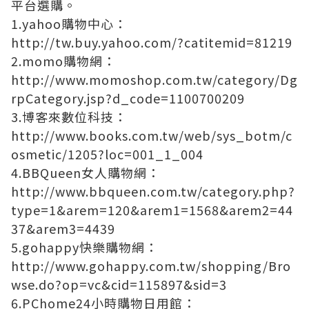
平台選購。
1.yahoo購物中心：
http://tw.buy.yahoo.com/?catitemid=81219
2.momo購物網：
http://www.momoshop.com.tw/category/Dg
rpCategory.jsp?d_code=1100700209
3.博客來數位科技：
http://www.books.com.tw/web/sys_botm/c
osmetic/1205?loc=001_1_004
4.BBQueen女人購物網：
http://www.bbqueen.com.tw/category.php?
type=1&arem=120&arem1=1568&arem2=44
37&arem3=4439
5.gohappy快樂購物網：
http://www.gohappy.com.tw/shopping/Bro
wse.do?op=vc&cid=115897&sid=3
6.PChome24小時購物日用館：