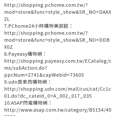
http://shopping.pchome.com.tw/?
mod=store&func=style_show&SR_NO=DAAX
2L
7.PChome24小時購物美妝館：
http://shopping.pchome.com.tw/?
mod=store&func=style_show&SR_NO=DDB
X0Z
8.Payeasy購物網：
http://shopping.payeasy.com.tw/ECatalog/c
ms/subAction.do?
ppcNum=2741&capWebid=73605
9.udn買東西購物網：
http://shopping.udn.com/mall/cus/cat/Cc1c
01.do?dc_cateid_0=A_002_017_035
10.ASAP閃電購物網：
http://www.asap.com.tw/category/B5154/40