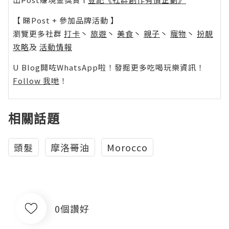
【 睇Post + 參加品牌活動 】
瀏覽更多社群
打卡
丶
旅遊
丶
美食
丶
親子
丶
寵物
丶
扮靚
攻略
及
活動情報
U Blog開咗WhatsApp啦！發掘更多吃喝玩樂資訊！
Follow 我哋
！
相關話題
頭髮
摩洛哥油
Morocco
0個讚好